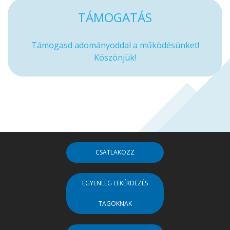
TÁMOGATÁS
Támogasd adományoddal a működésünket!
Köszönjük!
CSATLAKOZZ
EGYENLEG LEKÉRDEZÉS
TAGOKNAK