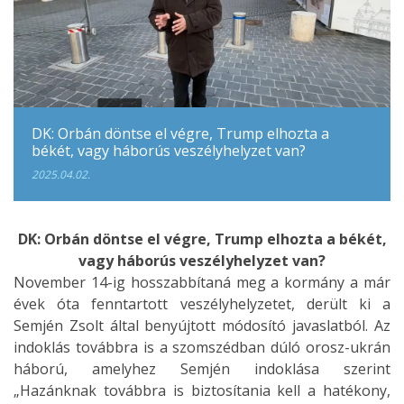
DK: Orbán döntse el végre, Trump elhozta a
békét, vagy háborús veszélyhelyzet van?
2025.04.02.
DK: Orbán döntse el végre, Trump elhozta a békét,
vagy háborús veszélyhelyzet van?
November 14-ig hosszabbítaná meg a kormány a már
évek óta fenntartott veszélyhelyzetet, derült ki a
Semjén Zsolt által benyújtott módosító javaslatból. Az
indoklás továbbra is a szomszédban dúló orosz-ukrán
háború, amelyhez Semjén indoklása szerint
„Hazánknak továbbra is biztosítania kell a hatékony,