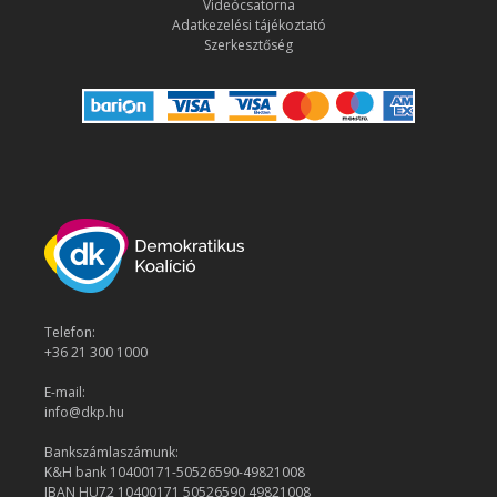
Videócsatorna
Adatkezelési tájékoztató
Szerkesztőség
Telefon:
+36 21 300 1000
E-mail:
info@dkp.hu
Bankszámlaszámunk:
K&H bank 10400171-50526590-49821008
IBAN HU72 10400171 50526590 49821008