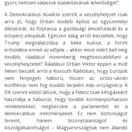
gyors nemzeti válaszok kialakításának lehetőségét”.
A Demokratikus Koalíció szerint a veszélyhelyzet csak
arra jó, hogy Orbán tovább építse az egyszemélyi
diktatúrát, és folytassa a gazdasági ámokfutását és a
közpénz ellopását. Egészen idáig arról beszéltek, hogy
Trump megválasztása a béke kulcsa, a forint
erősödése ennek az előjele – akkor most miért kell még
tovább, ráadásul novemberig meghosszabbítani a
veszélyhelyzetet? Ráadásul Orbán Viktor éppen a múlt
héten beszélt arról a Kossuth Rádióban, hogy Európát
nem fenyegeti háború, hiszen az orosz-ukrán
konfliktus nem fog tovább terjedni más országokra. A
DK szerint ebből látszik, hogy a Fidesz csak kifogásként
használja a háborút, hogy tovább kormányozhasson
rendeletekkel, megkerülve a parlamentet és a
demokratikus intézményeket. Ez nem biztonságot
teremt, hanem bizonytalanságot és
kiszolgáltatottságot – Magyarországnak nem állandó