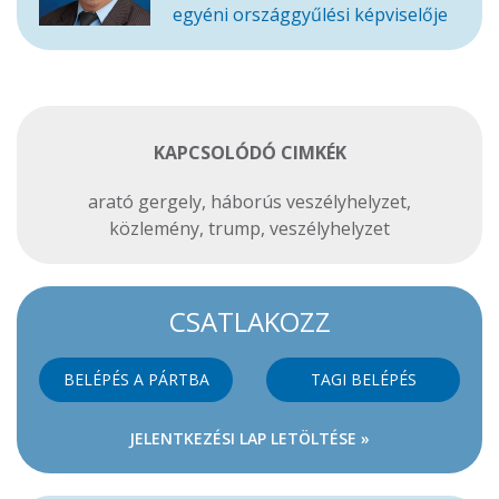
egyéni országgyűlési képviselője
KAPCSOLÓDÓ CIMKÉK
arató gergely
,
háborús veszélyhelyzet
,
közlemény
,
trump
,
veszélyhelyzet
CSATLAKOZZ
BELÉPÉS A PÁRTBA
TAGI BELÉPÉS
JELENTKEZÉSI LAP LETÖLTÉSE »