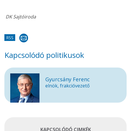
DK Sajtóiroda
RSS
Kapcsolódó politikusok
Gyurcsány Ferenc
elnök, frakcióvezető
KAPCSOLÓDÓ CIMKÉK