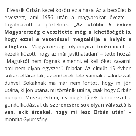
„Elveszik Orbán kezei között ez a haza. Az a becsület is
elveszett, ami 1956 után a magyarokat övezte –
fogalmazott a pártelnök. „
Az utóbbi 5 évben
Magyarország elveszítette még a lehetőségét is,
hogy ezzel a vezetéssel megtalálja a helyét a
világban.
Magyarország olyannyira tönkrement a
kezeik között, hogy az már javíthatatlan” – tette hozzá.
„Maguktól nem fognak elmenni, el kell őket zavarni,
ami nem olyan egyszerű feladat. Az elmúlt 15 évben
sokan elfáradtak, az emberek tele vannak csalódással,
dühvel. Sokaknak ma már nem fontos, hogy mi jön
utána, ki jön utána, mi történik utána, csak hogy Orbán
menjen. Muszáj érteni, és megértőnek lenni ezzel a
gondolkodással, de
szerencsére sok olyan választó is
van, akit érdekel, hogy mi lesz Orbán után
” –
mondta Gyurcsány.