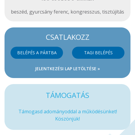
beszéd
,
gyurcsány ferenc
,
kongresszus
,
tisztújítás
CSATLAKOZZ
BELÉPÉS A PÁRTBA
TAGI BELÉPÉS
JELENTKEZÉSI LAP LETÖLTÉSE »
TÁMOGATÁS
Támogasd adományoddal a működésünket!
Köszönjük!