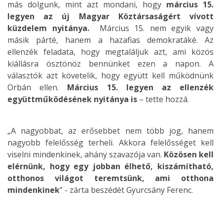
más dolgunk, mint azt mondani, hogy
március 15.
legyen az új Magyar Köztársaságért vívott
küzdelem nyitánya.
Március 15. nem egyik vagy
másik párté, hanem a hazafias demokratáké. Az
ellenzék feladata, hogy megtaláljuk azt, ami közös
kiállásra ösztönöz bennünket ezen a napon. A
választók azt követelik, hogy együtt kell működnünk
Orbán ellen.
Március 15. legyen az ellenzék
együttműködésének nyitánya is
– tette hozzá.
„A nagyobbat, az erősebbet nem több jog, hanem
nagyobb felelősség terheli. Akkora felelősséget kell
viselni mindenkinek, ahány szavazója van.
Közösen kell
elérnünk, hogy egy jobban élhető, kiszámítható,
otthonos világot teremtsünk, ami otthona
mindenkinek
” - zárta beszédét Gyurcsány Ferenc.