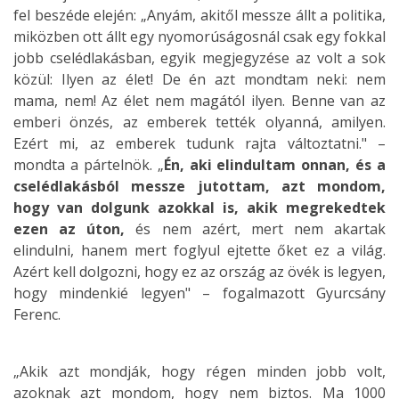
fel beszéde elején: „Anyám, akitől messze állt a politika,
miközben ott állt egy nyomorúságosnál csak egy fokkal
jobb cselédlakásban, egyik megjegyzése az volt a sok
közül: Ilyen az élet! De én azt mondtam neki: nem
mama, nem! Az élet nem magától ilyen. Benne van az
emberi önzés, az emberek tették olyanná, amilyen.
Ezért mi, az emberek tudunk rajta változtatni." –
mondta a pártelnök. „
Én, aki elindultam onnan, és a
cselédlakásból messze jutottam, azt mondom,
hogy van dolgunk azokkal is, akik megrekedtek
ezen az úton,
és nem azért, mert nem akartak
elindulni, hanem mert foglyul ejtette őket ez a világ.
Azért kell dolgozni, hogy ez az ország az övék is legyen,
hogy mindenkié legyen" – fogalmazott Gyurcsány
Ferenc.
„Akik azt mondják, hogy régen minden jobb volt,
azoknak azt mondom, hogy nem biztos. Ma 1000