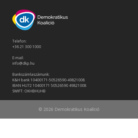
Telefon:
+36 21 300 1000
E-mail:
info@dkp.hu
Bankszámlaszámunk:
K&H bank 10400171-50526590-49821008
IBAN HU72 10400171 50526590 49821008
SWIFT: OKHBHUHB
© 2026 Demokratikus Koalíció