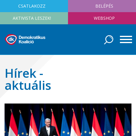
CSATLAKOZZ
BELÉPÉS
AKTIVISTA LESZEK!
WEBSHOP
Hírek -
aktuális