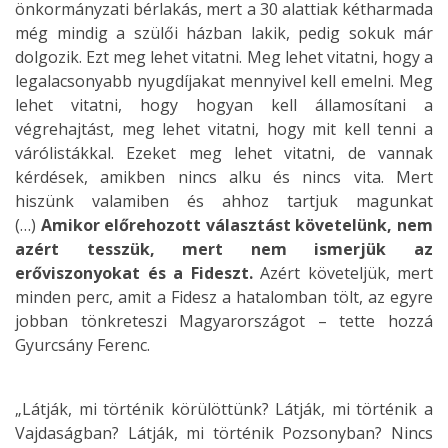
önkormányzati bérlakás, mert a 30 alattiak kétharmada
még mindig a szülői házban lakik, pedig sokuk már
dolgozik. Ezt meg lehet vitatni. Meg lehet vitatni, hogy a
legalacsonyabb nyugdíjakat mennyivel kell emelni. Meg
lehet vitatni, hogy hogyan kell államosítani a
végrehajtást, meg lehet vitatni, hogy mit kell tenni a
várólistákkal. Ezeket meg lehet vitatni, de vannak
kérdések, amikben nincs alku és nincs vita. Mert
hiszünk valamiben és ahhoz tartjuk magunkat
(…)
Amikor előrehozott választást követelünk, nem
azért tesszük, mert nem ismerjük az
erőviszonyokat és a Fideszt.
Azért követeljük, mert
minden perc, amit a Fidesz a hatalomban tölt, az egyre
jobban tönkreteszi Magyarországot – tette hozzá
Gyurcsány Ferenc.
„Látják, mi történik körülöttünk? Látják, mi történik a
Vajdaságban? Látják, mi történik Pozsonyban? Nincs