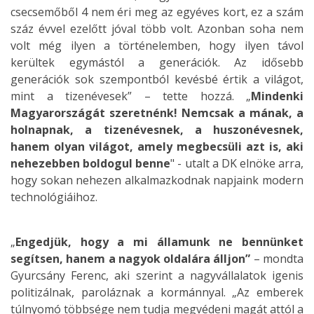
csecsemőből 4 nem éri meg az egyéves kort, ez a szám
száz évvel ezelőtt jóval több volt. Azonban soha nem
volt még ilyen a történelemben, hogy ilyen távol
kerültek egymástól a generációk. Az idősebb
generációk sok szempontból kevésbé értik a világot,
mint a tizenévesek” – tette hozzá. „
Mindenki
Magyarországát szeretnénk! Nemcsak a mának, a
holnapnak, a tizenévesnek, a huszonévesnek,
hanem olyan világot, amely megbecsüli azt is, aki
nehezebben boldogul benne
" - utalt a DK elnöke arra,
hogy sokan nehezen alkalmazkodnak napjaink modern
technológiáihoz.
„
Engedjük, hogy a mi államunk ne bennünket
segítsen, hanem a nagyok oldalára álljon”
– mondta
Gyurcsány Ferenc, aki szerint a nagyvállalatok igenis
politizálnak, paroláznak a kormánnyal. „Az emberek
túlnyomó többsége nem tudja megvédeni magát attól a