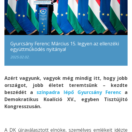
Gyurcsány Ferenc: Március 15. legyen az ellenzéki
együttműködés nyitánya!
2025.02.02.
Azért vagyunk, vagyok még mindig itt, hogy jobb
országot, jobb életet teremtsünk – kezdte
beszédét a
színpadra lépő Gyurcsány Ferenc
a
Demokratikus Koalíció XV., egyben Tisztújító
Kongresszusán.
A DK újraválasztott elnöke, személyes emlékeit idézte