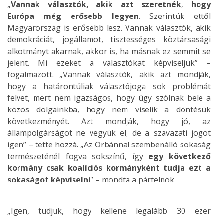
„
Vannak választók, akik azt szeretnék, hogy
Európa még erősebb legyen
. Szerintük ettől
Magyarország is erősebb lesz. Vannak választók, akik
demokráciát, jogállamot, tisztességes köztársasági
alkotmányt akarnak, akkor is, ha másnak ez semmit se
jelent. Mi ezeket a választókat képviseljük” –
fogalmazott. „Vannak választók, akik azt mondják,
hogy a határontúliak választójoga sok problémát
felvet, mert nem igazságos, hogy úgy szólnak bele a
közös dolgainkba, hogy nem viselik a döntésük
következményét. Azt mondják, hogy jó, az
állampolgárságot ne vegyük el, de a szavazati jogot
igen” – tette hozzá. „Az Orbánnal szembenálló sokaság
természeténél fogva sokszínű, így
egy következő
kormány csak koalíciós kormányként tudja ezt a
sokaságot képviselni
” – mondta a pártelnök.
„Igen, tudjuk, hogy kellene legalább 30 ezer