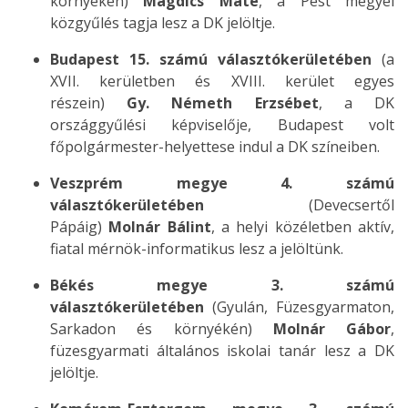
környékén)
Magdics Máté
, a Pest megyei
közgyűlés tagja lesz a DK jelöltje.
Budapest 15. számú választókerületében
(a
XVII. kerületben és XVIII. kerület egyes
részein)
Gy. Németh Erzsébet
, a DK
országgyűlési képviselője, Budapest volt
főpolgármester-helyettese indul a DK színeiben.
Veszprém megye 4. számú
választókerületében
(Devecsertől
Pápáig)
Molnár Bálint
, a helyi közéletben aktív,
fiatal mérnök-informatikus lesz a jelöltünk.
Békés megye 3. számú
választókerületében
(Gyulán, Füzesgyarmaton,
Sarkadon és környékén)
Molnár Gábor
,
füzesgyarmati általános iskolai tanár lesz a DK
jelöltje.