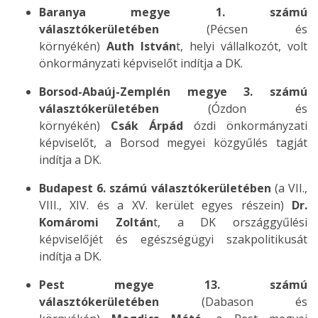
Baranya megye 1. számú
választókerületében
(Pécsen és
környékén)
Auth István
t, helyi vállalkozót, volt
önkormányzati képviselőt indítja a DK.
Borsod-Abaúj-Zemplén megye 3. számú
választókerületében
(Ózdon és
környékén)
Csák Árpád
ózdi önkormányzati
képviselőt, a Borsod megyei közgyűlés tagját
indítja a DK.
Budapest 6. számú választókerületében
(a VII.,
VIII., XIV. és a XV. kerület egyes részein)
Dr.
Komáromi Zoltán
t, a DK országgyűlési
képviselőjét és egészségügyi szakpolitikusát
indítja a DK.
Pest megye 13. számú
választókerületében
(Dabason és