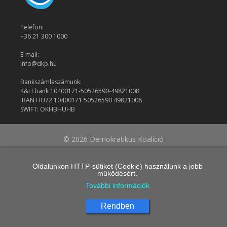
Telefon:
+36 21 300 1000
E-mail:
info@dkp.hu
Bankszámlaszámunk:
K&H bank 10400171-50526590-49821008
IBAN HU72 10400171 50526590 49821008
SWIFT: OKHBHUHB
© 2026 Demokratikus Koalíció
Oldalunkon HTTP-sütiket (Cookie) használunk a jobb
működésért.
További információk