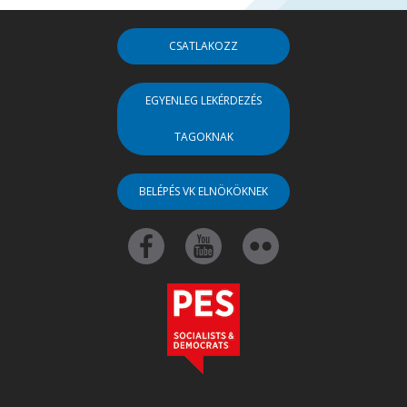
CSATLAKOZZ
EGYENLEG LEKÉRDEZÉS
TAGOKNAK
BELÉPÉS VK ELNÖKÖKNEK