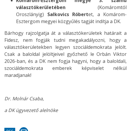
Komárom-Esztergom megye 3. számú
választókerületében
(Komáromtól
Oroszlányig)
Salkovics Róbert
et, a Komárom-
Esztergom megyei közgyűlés tagját indítja a DK.
Bárhogy rajzolgatja át a választókerületek határait a
Fidesz, nem fogják tudni megakadályozni, hogy a
választókerületekben legyen szociáldemokrata jelölt.
Csak a baloldal jelöltjeivel győzhető le Orbán Viktor
2026-ban, és a DK nem fogja hagyni, hogy a baloldali,
szociáldemokrata emberek képviselet nélkül
maradjanak!
Dr. Molnár Csaba,
a DK ügyvezető alelnöke