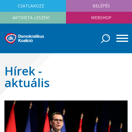
CSATLAKOZZ
BELÉPÉS
AKTIVISTA LESZEK!
WEBSHOP
Hírek -
aktuális