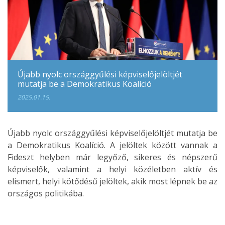
Újabb nyolc országgyűlési képviselőjelöltjét
mutatja be a Demokratikus Koalíció
2025.01.15.
Újabb nyolc országgyűlési képviselőjelöltjét mutatja be
a Demokratikus Koalíció. A jelöltek között vannak a
Fideszt helyben már legyőző, sikeres és népszerű
képviselők, valamint a helyi közéletben aktív és
elismert, helyi kötődésű jelöltek, akik most lépnek be az
országos politikába.