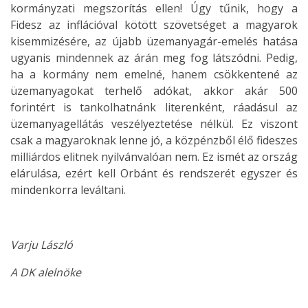
kormányzati megszorítás ellen! Úgy tűnik, hogy a
Fidesz az inflációval kötött szövetséget a magyarok
kisemmizésére, az újabb üzemanyagár-emelés hatása
ugyanis mindennek az árán meg fog látszódni. Pedig,
ha a kormány nem emelné, hanem csökkentené az
üzemanyagokat terhelő adókat, akkor akár 500
forintért is tankolhatnánk literenként, ráadásul az
üzemanyagellátás veszélyeztetése nélkül. Ez viszont
csak a magyaroknak lenne jó, a közpénzből élő fideszes
milliárdos elitnek nyilvánvalóan nem. Ez ismét az ország
elárulása, ezért kell Orbánt és rendszerét egyszer és
mindenkorra leváltani.
Varju László
A DK alelnöke