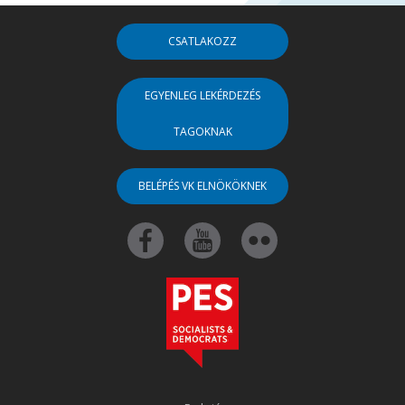
CSATLAKOZZ
EGYENLEG LEKÉRDEZÉS
TAGOKNAK
BELÉPÉS VK ELNÖKÖKNEK