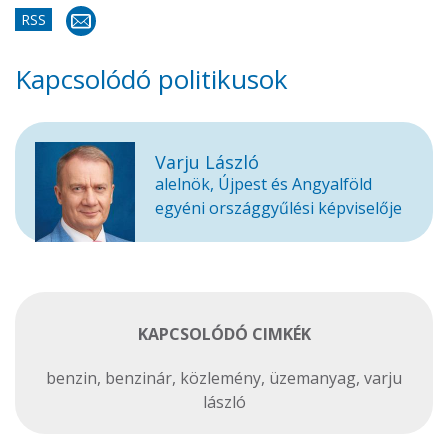
RSS
Kapcsolódó politikusok
Varju László
alelnök, Újpest és Angyalföld
egyéni országgyűlési képviselője
KAPCSOLÓDÓ CIMKÉK
benzin
,
benzinár
,
közlemény
,
üzemanyag
,
varju
lászló