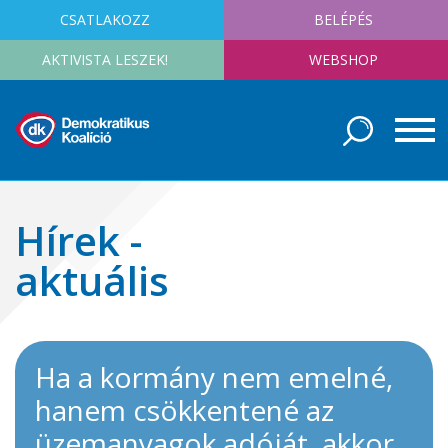
CSATLAKOZZ
BELÉPÉS
AKTIVISTA LESZEK!
WEBSHOP
Hírek -
aktuális
Ha a kormány nem emelné,
hanem csökkentené az
üzemanyagok adóját, akkor