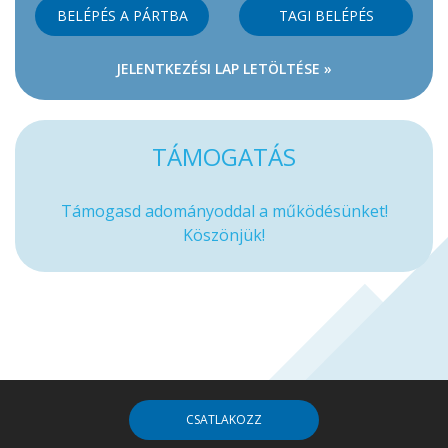
BELÉPÉS A PÁRTBA
TAGI BELÉPÉS
JELENTKEZÉSI LAP LETÖLTÉSE »
TÁMOGATÁS
Támogasd adományoddal a működésünket!
Köszönjük!
CSATLAKOZZ