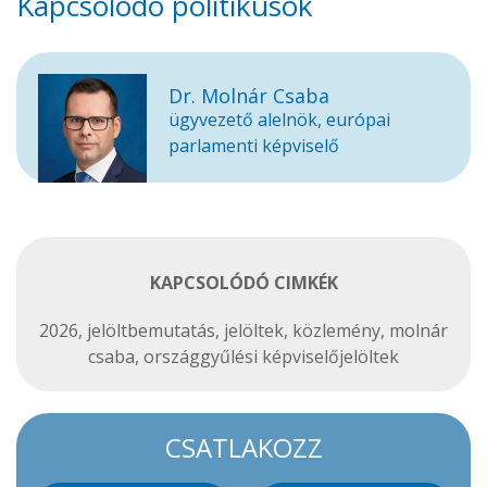
Kapcsolódó politikusok
Dr. Molnár Csaba
ügyvezető alelnök, európai
parlamenti képviselő
KAPCSOLÓDÓ CIMKÉK
2026
,
jelöltbemutatás
,
jelöltek
,
közlemény
,
molnár
csaba
,
országgyűlési képviselőjelöltek
CSATLAKOZZ