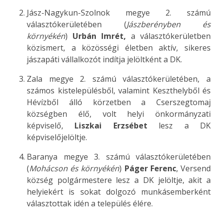
Jász-Nagykun-Szolnok megye 2. számú
választókerületében
(
Jászberén
yben és
környékén
)
Urbán Imrét,
a választókerületben
közismert, a közösségi életben aktív, sikeres
jászapáti vállalkozót indítja jelöltként a DK.
Zala megye 2. számú választókerületében, a
számos kistelepülésből, valamint Keszthelyből és
Hévízből álló körzetben a Cserszegtomaj
községben élő,
volt helyi
önkormányzati
képvisel
ő,
Liszkai Erzsébet
lesz a DK
képviselőjelöltje
.
Baranya megye 3. számú választókerületében
(
Mohácson és környékén
)
Páger Ferenc
,
Versend
község polgármestere
lesz a DK jelöltje
, akit a
helyiekért is sokat dolgozó munkásemberként
választottak idén a település élére.