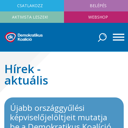
CSATLAKOZZ
BELÉPÉS
AKTIVISTA LESZEK!
WEBSHOP
Hírek -
aktuális
Újabb országgyűlési
képviselőjelöltjeit mutatja
be a Demokratikus Koalíció