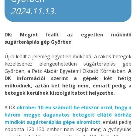
2024.11.13.
DK: Megint leállt az egyetlen működő
sugárterápiás gép Győrben
Újra leállt a jelenleg egyetlen működő, a rákos betegek
kezeléséhez elengedhetetlen sugárterápiás gép
Győrben, a Petz Aladár Egyetemi Oktató Kórházban.
A
DK információi szerint a gépek két hétig
működnek, aztán két hétig nem, emiatt pedig a
betegek kerülnek kiszolgáltatott helyzetbe.
A DK
október 10-én számolt be először arról, hogy a
három megye daganatos betegeit ellátó kórház
mindkét sugárterápiás gépe elromlott
, emiatt pedig
naponta 120-130 ember nem kapja meg a gyógyulás