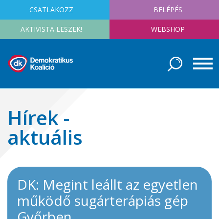
CSATLAKOZZ
BELÉPÉS
AKTIVISTA LESZEK!
WEBSHOP
Hírek -
aktuális
DK: Megint leállt az egyetlen
működő sugárterápiás gép
Győrben