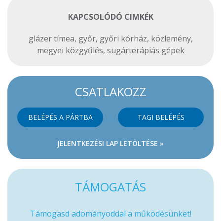
KAPCSOLÓDÓ CIMKÉK
glázer tímea
,
győr
,
győri kórház
,
közlemény
,
megyei közgyűlés
,
sugárterápiás gépek
CSATLAKOZZ
BELÉPÉS A PÁRTBA
TAGI BELÉPÉS
JELENTKEZÉSI LAP LETÖLTÉSE »
TÁMOGATÁS
Támogasd adományoddal a működésünket!