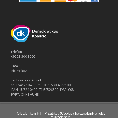
Telefon:
+36 21 300 1000
E-mail:
info@dkp.hu
Bankszámlaszámunk:
K&H bank 10400171-50526590-49821008
IBAN HU72 10400171 50526590 49821008
SWIFT: OKHBHUHB
© 2026 Demokratikus Koalíció
Oldalunkon HTTP-sütiket (Cookie) használunk a jobb
működésért.