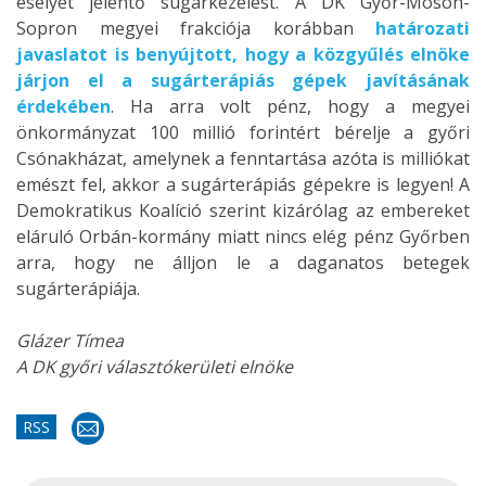
esélyét jelentő sugárkezelést. A DK Győr-Moson-
Sopron megyei frakciója korábban
határozati
javaslatot is benyújtott, hogy a közgyűlés elnöke
járjon el a sugárterápiás gépek javításának
érdekében
. Ha arra volt pénz, hogy a megyei
önkormányzat 100 millió forintért bérelje a győri
Csónakházat, amelynek a fenntartása azóta is milliókat
emészt fel, akkor a sugárterápiás gépekre is legyen! A
Demokratikus Koalíció szerint kizárólag az embereket
eláruló Orbán-kormány miatt nincs elég pénz Győrben
arra, hogy ne álljon le a daganatos betegek
sugárterápiája.
Glázer Tímea
A DK győri választókerületi elnöke
RSS