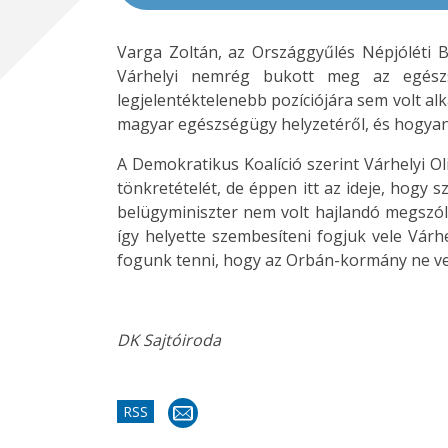
Varga Zoltán, az Országgyűlés Népjóléti B
Várhelyi nemrég bukott meg az egészsé
legjelentéktelenebb pozíciójára sem volt al
magyar egészségügy helyzetéről, és hogyan 
A Demokratikus Koalíció szerint Várhelyi O
tönkretételét, de éppen itt az ideje, hogy 
belügyminiszter nem volt hajlandó megszóla
így helyette szembesíteni fogjuk vele Vár
fogunk tenni, hogy az Orbán-kormány ne ves
DK Sajtóiroda
RSS