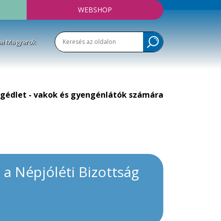
WEBSHOP
ai Magyarok
gédlet - vakok és gyengénlátók számára
 a Népjóléti Bizottság