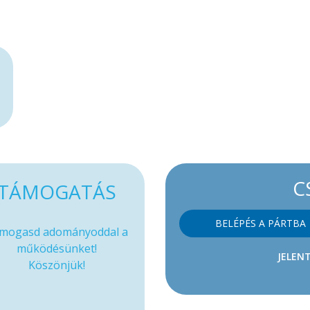
C
TÁMOGATÁS
BELÉPÉS A PÁRTBA
mogasd adományoddal a
működésünket!
JELENT
Köszönjük!