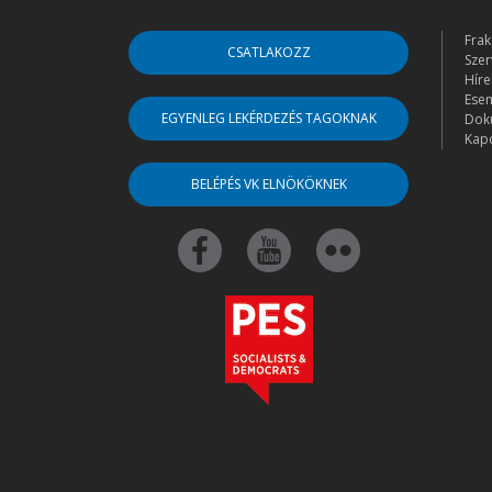
Frak
CSATLAKOZZ
Szer
Híre
Ese
EGYENLEG LEKÉRDEZÉS TAGOKNAK
Dok
Kapc
BELÉPÉS VK ELNÖKÖKNEK