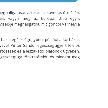
eghallgatását a testület következő ülésén.
ásán, vagyis még az Európai Unió egyik
viselője meghallgatná, mit gondol Várhelyi a
 a hazai egészségügyben, például a kórházak
nyével. Pintér Sándor egészségügyért felelős
fertőzések és a leszakadó plafonok ügyében,
 egészségügy tönkretételét, és mindent meg