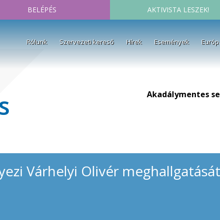
BELÉPÉS
AKTIVISTA LESZEK!
Rólunk
Szervezeti kereső
Hírek
Események
Európ
Akadálymentes se
s
zi Várhelyi Olivér meghallgatását