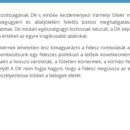
izottságának DK-s elnöke kezdeményezi Várhelyi Olivér m
gügyért és állatjólétért felelős biztosi meghallgat
kalmas. De miután egészségügyi biztosnak készült, a DK kép
értékeli az egyre tragikusabb adatokat.
livérnek lehetetlen lesz kimagyarázni a Fidesz rombolását
szembesítsünk egy fideszes politikust a tetteik következmé
lni a hosszú várólisták, a fűtetlen kórtermek, a kórházi 
helyit! A DK nem fogja hagyni, hogy a Fidesz megússza az
zélyeztesse többet a betegek életét.