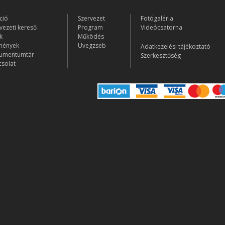
ció
Szervezet
Fotógaléria
vezeti kereső
Program
Videócsatorna
k
Működés
mények
Üvegzseb
Adatkezelési tájékoztató
umentumtár
Szerkesztőség
solat