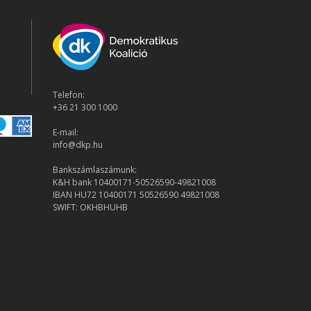
Telefon:
+36 21 300 1000
E-mail:
info@dkp.hu
Bankszámlaszámunk:
K&H bank 10400171-50526590-49821008
IBAN HU72 10400171 50526590 49821008
SWIFT: OKHBHUHB