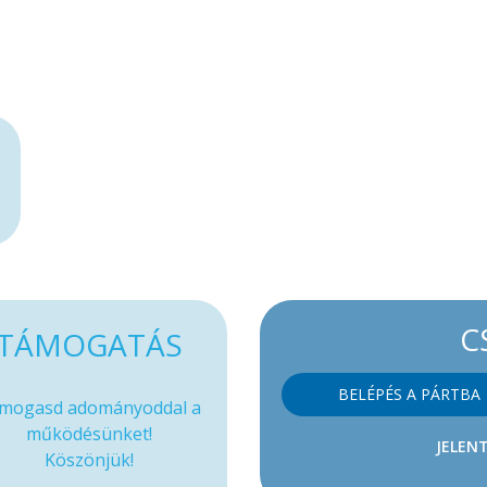
C
TÁMOGATÁS
BELÉPÉS A PÁRTBA
mogasd adományoddal a
működésünket!
JELENT
Köszönjük!