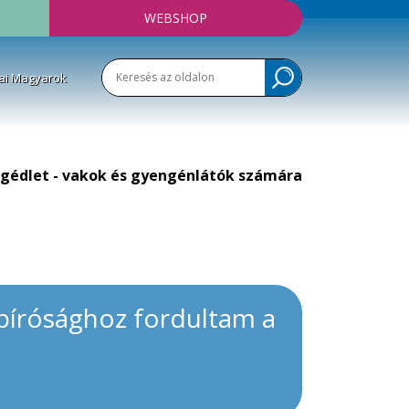
WEBSHOP
ai Magyarok
gédlet - vakok és gyengénlátók számára
bírósághoz fordultam a