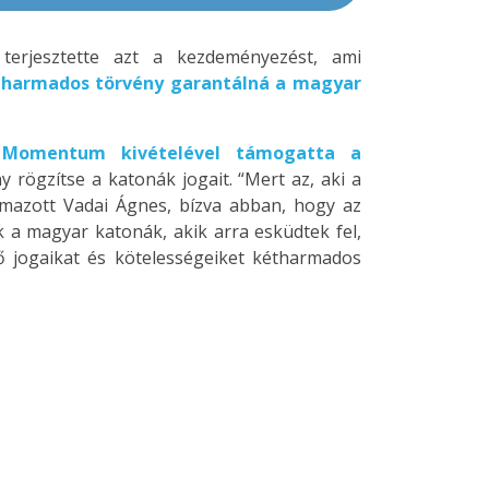
terjesztette azt a kezdeményezést, ami
tharmados törvény garantálná a magyar
a Momentum kivételével támogatta a
 rögzítse a katonák jogait. “Mert az, aki a
lmazott Vadai Ágnes, bízva abban, hogy az
 a magyar katonák, akik arra esküdtek fel,
 ő jogaikat és kötelességeiket kétharmados