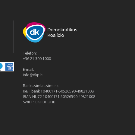
Telefon:
+36 21 300 1000
E-mail:
info@dkp.hu
Bankszámlaszámunk:
K&H bank 10400171-50526590-49821008
IBAN HU72 10400171 50526590 49821008
SWIFT: OKHBHUHB