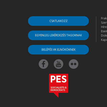
Frak
CSATLAKOZZ
Szer
Híre
Ese
EGYENLEG LEKÉRDEZÉS TAGOKNAK
Dok
Kapc
BELÉPÉS VK ELNÖKÖKNEK