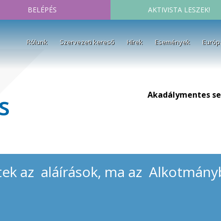
BELÉPÉS
AKTIVISTA LESZEK!
Rólunk
Szervezeti kereső
Hírek
Események
Európ
Akadálymentes se
s
tek az aláírások, ma az Alkotmány