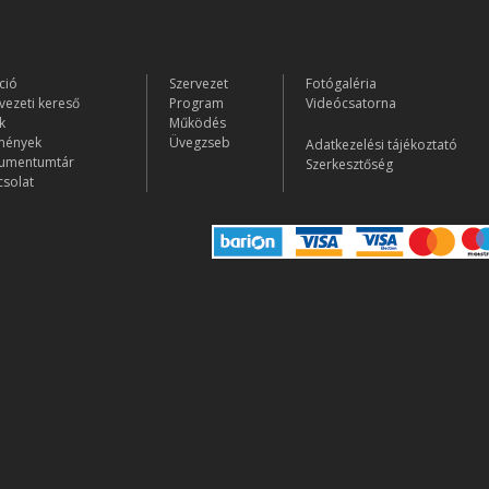
ció
Szervezet
Fotógaléria
vezeti kereső
Program
Videócsatorna
k
Működés
mények
Üvegzseb
Adatkezelési tájékoztató
umentumtár
Szerkesztőség
solat