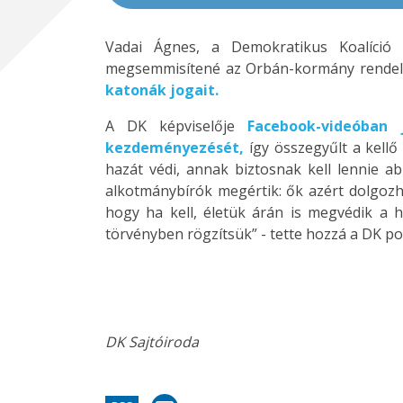
Vadai Ágnes, a Demokratikus Koalíció 
megsemmisítené az Orbán-kormány rendelet
katonák jogait.
A DK képviselője
Facebook-videóban
kezdeményezését,
így összegyűlt a kellő
hazát védi, annak biztosnak kell lennie 
alkotmánybírók megértik: ők azért dolgozh
hogy ha kell, életük árán is megvédik a h
törvényben rögzítsük” - tette hozzá a DK po
DK Sajtóiroda