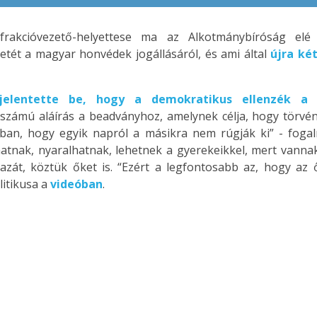
frakcióvezető-helyettese ma az Alkotmánybíróság elé 
ét a magyar honvédek jogállásáról, és ami által
újra ké
 jelentette be, hogy a demokratikus ellenzék 
 számú aláírás a beadványhoz, amelynek célja, hogy törvény
abban, hogy egyik napról a másikra nem rúgják ki” - foga
atnak, nyaralhatnak, lehetnek a gyerekeikkel, mert vannak
azát, köztük őket is. “Ezért a legfontosabb az, hogy az
litikusa a
videóban
.