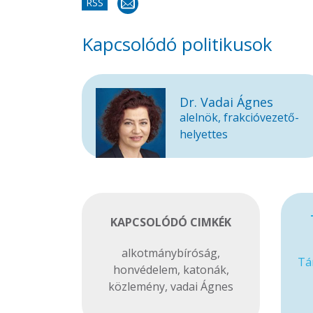
RSS
Kapcsolódó politikusok
Dr. Vadai Ágnes
alelnök, frakcióvezető-
helyettes
KAPCSOLÓDÓ CIMKÉK
alkotmánybíróság
,
Tá
honvédelem
,
katonák
,
közlemény
,
vadai Ágnes