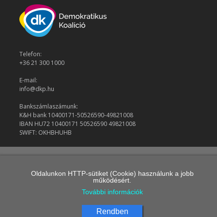
Telefon:
+36 21 300 1000
E-mail:
info@dkp.hu
Bankszámlaszámunk:
K&H bank 10400171-50526590-49821008
IBAN HU72 10400171 50526590 49821008
SWIFT: OKHBHUHB
© 2026 Demokratikus Koalíció
Oldalunkon HTTP-sütiket (Cookie) használunk a jobb
működésért.
További információk