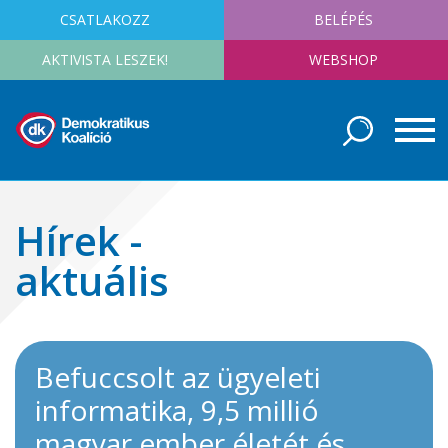
CSATLAKOZZ
BELÉPÉS
AKTIVISTA LESZEK!
WEBSHOP
Hírek -
aktuális
Befuccsolt az ügyeleti
informatika, 9,5 millió
magyar ember életét és