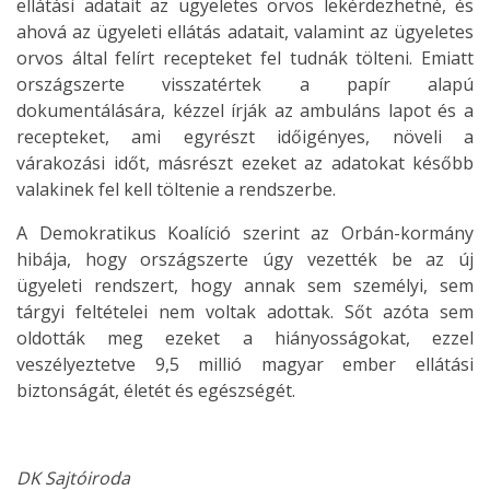
ellátási adatait az ügyeletes orvos lekérdezhetné, és
ahová az ügyeleti ellátás adatait, valamint az ügyeletes
orvos által felírt recepteket fel tudnák tölteni. Emiatt
országszerte visszatértek a papír alapú
dokumentálására, kézzel írják az ambuláns lapot és a
recepteket, ami egyrészt időigényes, növeli a
várakozási időt, másrészt ezeket az adatokat később
valakinek fel kell töltenie a rendszerbe.
A Demokratikus Koalíció szerint az Orbán-kormány
hibája, hogy országszerte úgy vezették be az új
ügyeleti rendszert, hogy annak sem személyi, sem
tárgyi feltételei nem voltak adottak. Sőt azóta sem
oldották meg ezeket a hiányosságokat, ezzel
veszélyeztetve 9,5 millió magyar ember ellátási
biztonságát, életét és egészségét.
DK Sajtóiroda