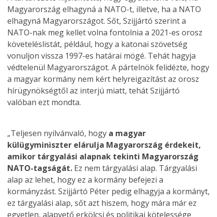
Magyarország elhagyná a NATO-t, illetve, ha a NATO
elhagyná Magyarországot. Sőt, Szijjártó szerint a
NATO-nak meg kellet volna fontolnia a 2021-es orosz
követeléslistát, például, hogy a katonai szövetség
vonuljon vissza 1997-es határai mögé. Tehát hagyja
védtelenül Magyarországot. A pártelnök felidézte, hogy
a magyar kormány nem kért helyreigazítást az orosz
hírügynökségtől az interjú miatt, tehát Szijjártó
valóban ezt mondta.
„Teljesen nyilvánvaló, hogy
a magyar
külügyminiszter elárulja Magyarország érdekeit,
amikor tárgyalási alapnak tekinti Magyarország
NATO-tagságát.
Ez nem tárgyalási alap. Tárgyalási
alap az lehet, hogy ez a kormány befejezi a
kormányzást. Szijjártó Péter pedig elhagyja a kormányt,
ez tárgyalási alap, sőt azt hiszem, hogy mára már ez
egyetlen, alapvető erkölcsi és politikai kötelessége