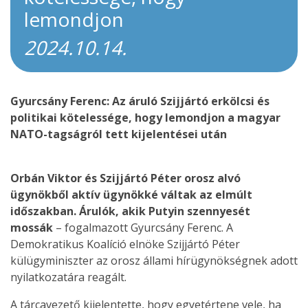
lemondjon
2024.10.14.
Gyurcsány Ferenc: Az áruló Szijjártó erkölcsi és
politikai kötelessége, hogy lemondjon a magyar
NATO-tagságról tett kijelentései után
Orbán Viktor és Szijjártó Péter orosz alvó
ügynökből aktív ügynökké váltak az elmúlt
időszakban. Árulók, akik Putyin szennyesét
mossák
– fogalmazott Gyurcsány Ferenc. A
Demokratikus Koalíció elnöke Szijjártó Péter
külügyminiszter az orosz állami hírügynökségnek adott
nyilatkozatára reagált.
A tárcavezető kijelentette, hogy egyetértene vele, ha