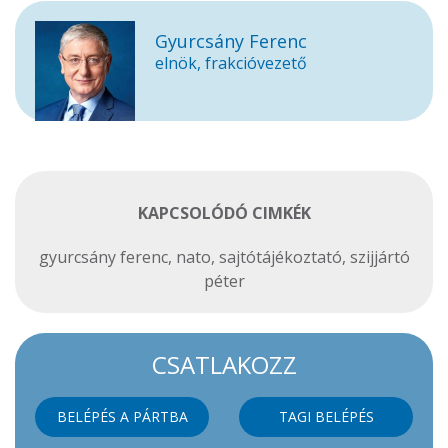
Gyurcsány Ferenc
elnök, frakcióvezető
KAPCSOLÓDÓ CIMKÉK
gyurcsány ferenc
,
nato
,
sajtótájékoztató
,
szijjártó
péter
CSATLAKOZZ
BELÉPÉS A PÁRTBA
TAGI BELÉPÉS