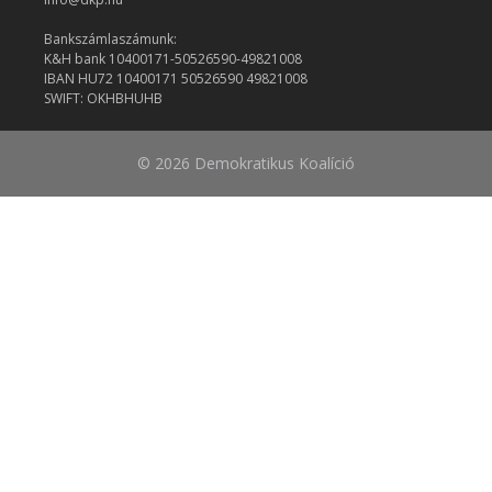
Bankszámlaszámunk:
K&H bank 10400171-50526590-49821008
IBAN HU72 10400171 50526590 49821008
SWIFT: OKHBHUHB
© 2026 Demokratikus Koalíció