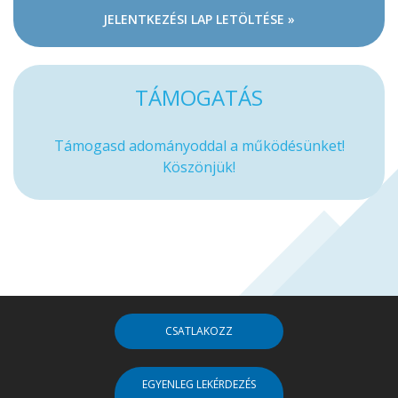
JELENTKEZÉSI LAP LETÖLTÉSE »
TÁMOGATÁS
Támogasd adományoddal a működésünket!
Köszönjük!
CSATLAKOZZ
EGYENLEG LEKÉRDEZÉS