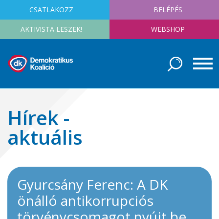
CSATLAKOZZ
BELÉPÉS
AKTIVISTA LESZEK!
WEBSHOP
Hírek -
aktuális
Gyurcsány Ferenc: A DK
önálló antikorrupciós
törvénycsomagot nyújt be