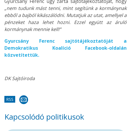
Gyurcsány Ferenc úgy zárta sajtótájékoztatóját, hogy
„
nem tudunk mást tenni, mint segítünk a kormánynak
ebből a bajból kikászálódni. Mutatjuk az utat, amellyel a
pénzeket haza lehet hozni. Ezzel együtt az áruló
kormánynak mennie kell!”
Gyurcsány Ferenc sajtótájékoztatóját a
Demokratikus Koalíció Facebook-oldalán
közvetítettük.
DK Sajtóiroda
RSS
Kapcsolódó politikusok