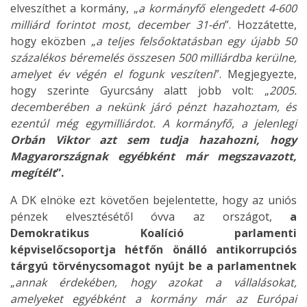
elveszíthet a kormány, „
a kormányfő elengedett 4-600
milliárd forintot most, december 31-én
”. Hozzátette,
hogy eközben „
a teljes felsőoktatásban egy újabb 50
százalékos béremelés összesen 500 milliárdba kerülne,
amelyet év végén el fogunk veszíteni
”. Megjegyezte,
hogy szerinte Gyurcsány alatt jobb volt: „
2005.
decemberében a nekünk járó pénzt hazahoztam, és
ezentúl még egymilliárdot. A kormányfő, a jelenlegi
Orbán Viktor azt sem tudja hazahozni, hogy
Magyarországnak egyébként már megszavazott,
megítélt
”.
A DK elnöke ezt követően bejelentette, hogy az uniós
pénzek elvesztésétől óvva az országot,
a
Demokratikus Koalíció parlamenti
képviselőcsoportja hétfőn önálló antikorrupciós
tárgyú törvénycsomagot nyújt be a parlamentnek
„
annak érdekében, hogy azokat a vállalásokat,
amelyeket egyébként a kormány már az Európai