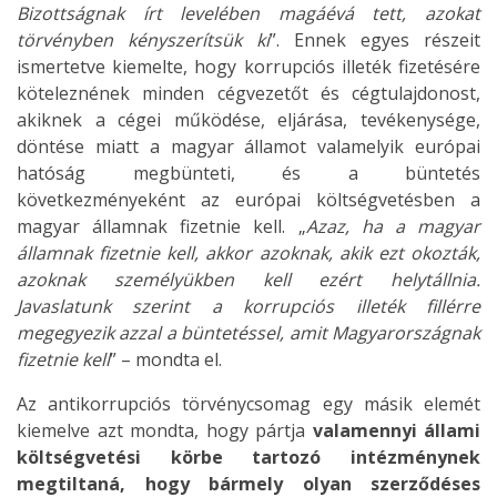
Bizottságnak írt levelében magáévá tett, azokat
törvényben kényszerítsük ki
”. Ennek egyes részeit
ismertetve kiemelte, hogy korrupciós illeték fizetésére
köteleznének minden cégvezetőt és cégtulajdonost,
akiknek a cégei működése, eljárása, tevékenysége,
döntése miatt a magyar államot valamelyik európai
hatóság megbünteti, és a büntetés
következményeként az európai költségvetésben a
magyar államnak fizetnie kell. „
Azaz, ha a magyar
államnak fizetnie kell, akkor azoknak, akik ezt okozták,
azoknak személyükben kell ezért helytállnia.
Javaslatunk szerint a korrupciós illeték fillérre
megegyezik azzal a büntetéssel, amit Magyarországnak
fizetnie kell
” – mondta el.
Az antikorrupciós törvénycsomag egy másik elemét
kiemelve azt mondta, hogy pártja
valamennyi állami
költségvetési körbe tartozó intézménynek
megtiltaná, hogy bármely olyan szerződéses