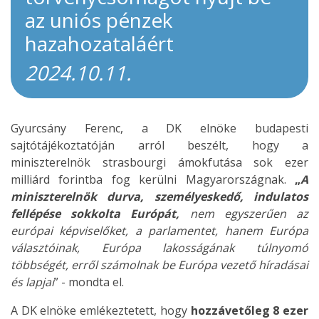
az uniós pénzek
hazahozataláért
2024.10.11.
Gyurcsány Ferenc, a DK elnöke budapesti
sajtótájékoztatóján arról beszélt, hogy a
miniszterelnök strasbourgi ámokfutása sok ezer
milliárd forintba fog kerülni Magyarországnak.
„
A
miniszterelnök durva, személyeskedő, indulatos
fellépése sokkolta Európát,
nem egyszerűen az
európai képviselőket, a parlamentet, hanem Európa
választóinak, Európa lakosságának túlnyomó
többségét, erről számolnak be Európa vezető híradásai
és lapjai
” - mondta el.
A DK elnöke emlékeztetett, hogy
hozzávetőleg 8 ezer