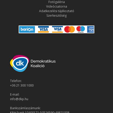
Fotógaléria
Videócsatorna
Adatkezelési tájékoztató
Szerkesztőség
Telefon:
+36 21 300 1000
E-mail:
info@dkp.hu
Bankszámlaszámunk:
K&H bank 10400171-50526590-49821008