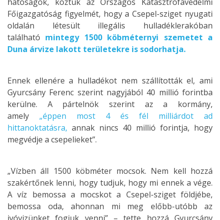
hatóságok, köztük az Országos Katasztrófavédelmi
Főigazgatóság figyelmét, hogy a Csepel-sziget nyugati
oldalán létesült illegális hulladéklerakóban
található
mintegy 1500 köbméternyi szemetet a
Duna árvize lakott területekre is sodorhatja.
Ennek ellenére a hulladékot nem szállították el, ami
Gyurcsány Ferenc szerint nagyjából 40 millió forintba
kerülne. A pártelnök szerint az a kormány,
amely
„éppen most 4 és fél milliárdot ad
hittanoktatásra,
annak nincs 40 millió forintja, hogy
megvédje a csepelieket”.
„Vízben áll 1500 köbméter mocsok. Nem kell hozzá
szakértőnek lenni, hogy tudjuk, hogy mi ennek a vége.
A víz bemossa a mocskot a Csepel-sziget földjébe,
bemossa oda, ahonnan mi meg előbb-utóbb az
ivóvizünket fogjuk venni” – tette hozzá Gyurcsány