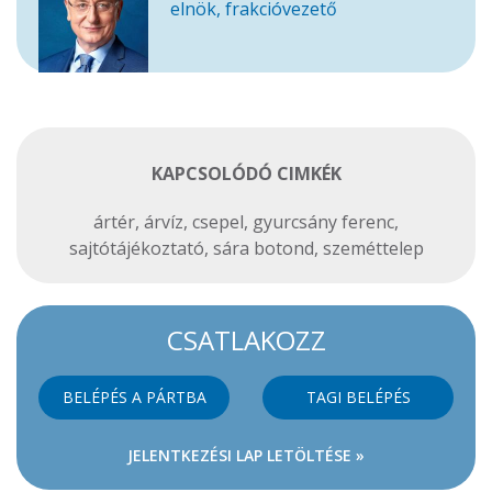
elnök, frakcióvezető
KAPCSOLÓDÓ CIMKÉK
ártér
,
árvíz
,
csepel
,
gyurcsány ferenc
,
sajtótájékoztató
,
sára botond
,
szeméttelep
CSATLAKOZZ
BELÉPÉS A PÁRTBA
TAGI BELÉPÉS
JELENTKEZÉSI LAP LETÖLTÉSE »