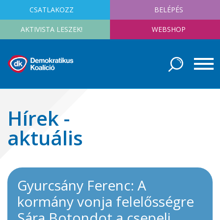
CSATLAKOZZ
BELÉPÉS
AKTIVISTA LESZEK!
WEBSHOP
Hírek -
aktuális
Gyurcsány Ferenc: A
kormány vonja felelősségre
Sára Botondot a csepeli