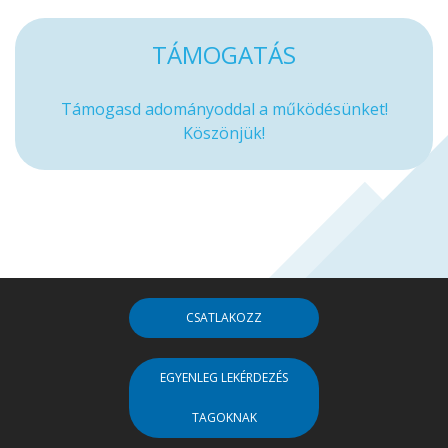
TÁMOGATÁS
Támogasd adományoddal a működésünket!
Köszönjük!
CSATLAKOZZ
EGYENLEG LEKÉRDEZÉS
TAGOKNAK