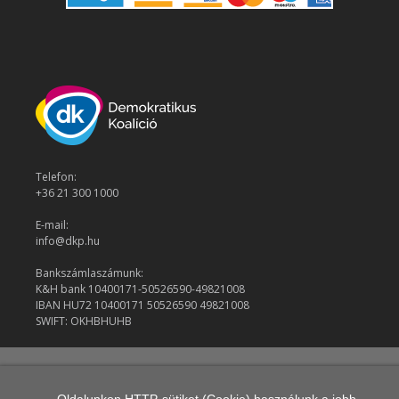
Telefon:
+36 21 300 1000
E-mail:
info@dkp.hu
Bankszámlaszámunk:
K&H bank 10400171-50526590-49821008
IBAN HU72 10400171 50526590 49821008
SWIFT: OKHBHUHB
© 2026 Demokratikus Koalíció