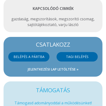
KAPCSOLÓDÓ CIMKÉK
gazdaság
,
megszorítások
,
megszorító csomag
,
sajtótájékoztató
,
varju lászló
CSATLAKOZZ
BELÉPÉS A PÁRTBA
TAGI BELÉPÉS
JELENTKEZÉSI LAP LETÖLTÉSE »
TÁMOGATÁS
Támogasd adományoddal a működésünket!