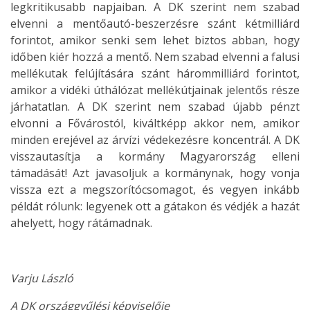
legkritikusabb napjaiban. A DK szerint nem szabad
elvenni a mentőautó-beszerzésre szánt kétmilliárd
forintot, amikor senki sem lehet biztos abban, hogy
időben kiér hozzá a mentő. Nem szabad elvenni a falusi
mellékutak felújítására szánt hárommilliárd forintot,
amikor a vidéki úthálózat mellékútjainak jelentős része
járhatatlan. A DK szerint nem szabad újabb pénzt
elvonni a Fővárostól, kiváltképp akkor nem, amikor
minden erejével az árvízi védekezésre koncentrál. A DK
visszautasítja a kormány Magyarország elleni
támadását! Azt javasoljuk a kormánynak, hogy vonja
vissza ezt a megszorítócsomagot, és vegyen inkább
példát rólunk: legyenek ott a gátakon és védjék a hazát
ahelyett, hogy rátámadnak.
Varju László
A DK országgyűlési képviselője