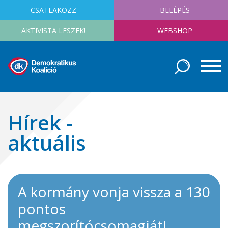
CSATLAKOZZ
BELÉPÉS
AKTIVISTA LESZEK!
WEBSHOP
Hírek -
aktuális
A kormány vonja vissza a 130
pontos
megszorítócsomagját!