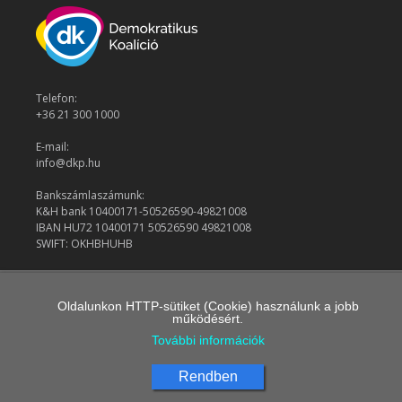
Telefon:
+36 21 300 1000
E-mail:
info@dkp.hu
Bankszámlaszámunk:
K&H bank 10400171-50526590-49821008
IBAN HU72 10400171 50526590 49821008
SWIFT: OKHBHUHB
© 2026 Demokratikus Koalíció
Oldalunkon HTTP-sütiket (Cookie) használunk a jobb
működésért.
További információk