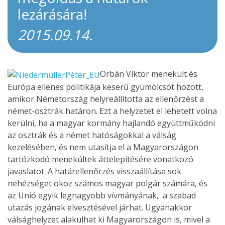
lezárására!
2015.09.14.
Orbán Viktor menekült és
Európa ellenes politikája keserű gyümölcsöt hozott,
amikor Németország helyreállította az ellenőrzést a
német-osztrák határon. Ezt a helyzetet el lehetett volna
kerülni, ha a magyar kormány hajlandó együttműködni
az osztrák és a német hatóságokkal a válság
kezelésében, és nem utasítja el a Magyarországon
tartózkodó menekültek áttelepítésére vonatkozó
javaslatot. A határellenőrzés visszaállítása sok
nehézséget okoz számos magyar polgár számára, és
az Unió egyik legnagyobb vívmányának, a szabad
utazás jogának elvesztésével járhat. Ugyanakkor
válsághelyzet alakulhat ki Magyarországon is, mivel a