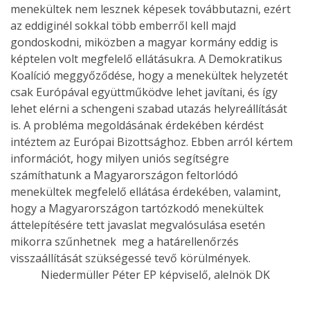
menekültek nem lesznek képesek továbbutazni, ezért
az eddiginél sokkal több emberről kell majd
gondoskodni, miközben a magyar kormány eddig is
képtelen volt megfelelő ellátásukra. A Demokratikus
Koalíció meggyőződése, hogy a menekültek helyzetét
csak Európával együttműködve lehet javítani, és így
lehet elérni a schengeni szabad utazás helyreállítását
is. A probléma megoldásának érdekében kérdést
intéztem az Európai Bizottsághoz. Ebben arról kértem
információt, hogy milyen uniós segítségre
számíthatunk a Magyarországon feltorlódó
menekültek megfelelő ellátása érdekében, valamint,
hogy a Magyarországon tartózkodó menekültek
áttelepítésére tett javaslat megvalósulása esetén
mikorra szűnhetnek meg a határellenőrzés
visszaállítását szükségessé tevő körülmények.
Niedermüller Péter EP képviselő, alelnök DK