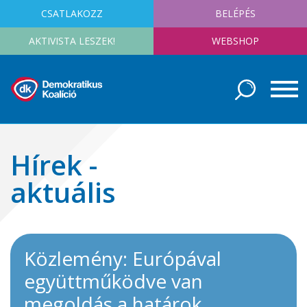
CSATLAKOZZ
BELÉPÉS
AKTIVISTA LESZEK!
WEBSHOP
Hírek -
aktuális
Közlemény: Európával
együttműködve van
megoldás a határok