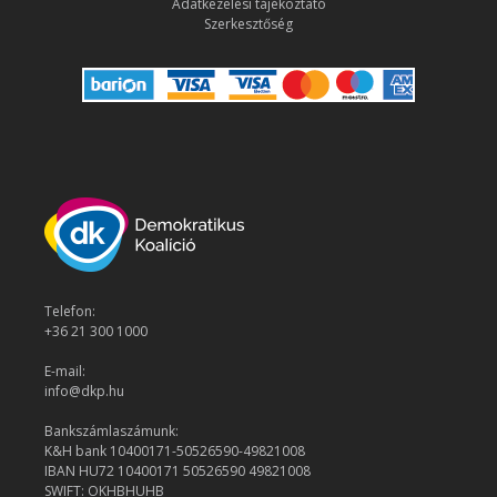
Adatkezelési tájékoztató
Szerkesztőség
Telefon:
+36 21 300 1000
E-mail:
info@dkp.hu
Bankszámlaszámunk:
K&H bank 10400171-50526590-49821008
IBAN HU72 10400171 50526590 49821008
SWIFT: OKHBHUHB