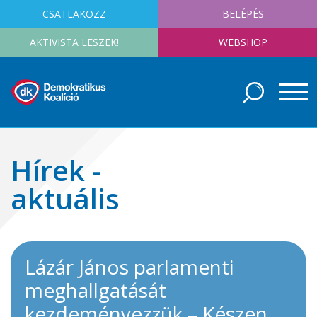
CSATLAKOZZ
BELÉPÉS
AKTIVISTA LESZEK!
WEBSHOP
Hírek -
aktuális
Lázár János parlamenti
meghallgatását
kezdeményezzük – Készen