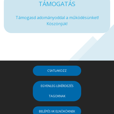
TÁMOGATÁS
Támogasd adományoddal a működésünket!
Köszönjük!
CSATLAKOZZ
EGYENLEG LEKÉRDEZÉS
TAGOKNAK
BELÉPÉS VK ELNÖKÖKNEK