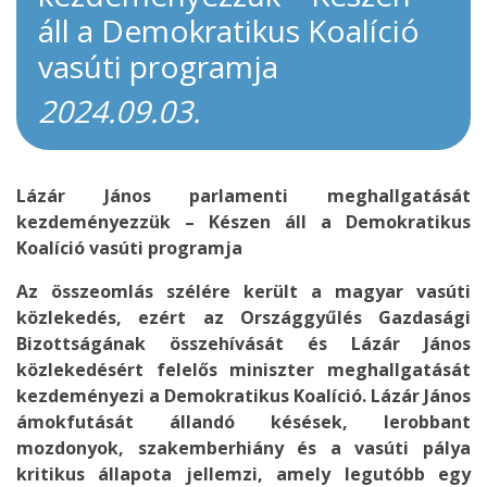
áll a Demokratikus Koalíció
vasúti programja
2024.09.03.
Lázár
János parlamenti meghallgatását
kezdeményezzük – Készen áll a Demokratikus
Koalíció vasúti programja
Az összeomlás szélére került a magyar vasúti
közlekedés, ezért az Országgyűlés Gazdasági
Bizottságának összehívását és
Lázár
János
közlekedésért felelős miniszter meghallgatását
kezdeményezi a Demokratikus Koalíció.
Lázár
János
ámokfutását állandó késések, lerobbant
mozdonyok, szakemberhiány és a vasúti pálya
kritikus állapota jellemzi, amely legutóbb egy