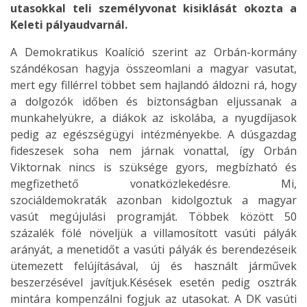
utasokkal teli személyvonat kisiklását okozta a
Keleti pályaudvarnál.
A Demokratikus Koalíció szerint az Orbán-kormány
szándékosan hagyja összeomlani a magyar vasutat,
mert egy fillérrel többet sem hajlandó áldozni rá, hogy
a dolgozók időben és biztonságban eljussanak a
munkahelyükre, a diákok az iskolába, a nyugdíjasok
pedig az egészségügyi intézményekbe. A dúsgazdag
fideszesek soha nem járnak vonattal, így Orbán
Viktornak nincs is szüksége gyors, megbízható és
megfizethető vonatközlekedésre. Mi,
szociáldemokraták azonban kidolgoztuk a magyar
vasút megújulási programját. Többek között 50
százalék fölé növeljük a villamosított vasúti pályák
arányát, a menetidőt a vasúti pályák és berendezéseik
ütemezett felújításával, új és használt járművek
beszerzésével javítjuk.Késések esetén pedig osztrák
mintára kompenzálni fogjuk az utasokat. A DK vasúti