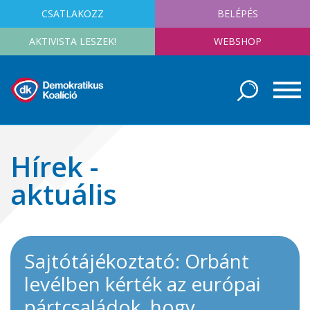
CSATLAKOZZ
BELÉPÉS
AKTIVISTA LESZEK!
WEBSHOP
Hírek -
aktuális
Sajtótájékoztató: Orbánt
levélben kérték az európai
pártcsaládok, hogy