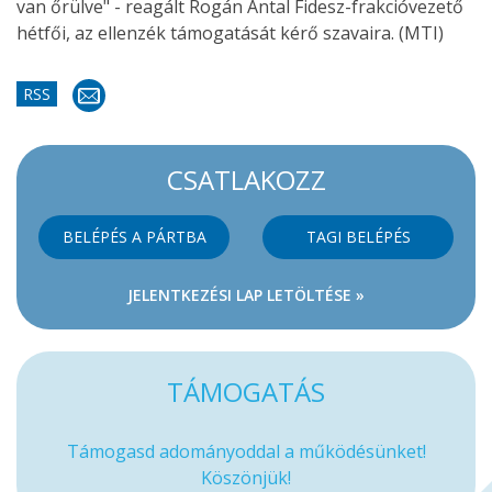
van őrülve" - reagált Rogán Antal Fidesz-frakcióvezető
hétfői, az ellenzék támogatását kérő szavaira. (MTI)
RSS
CSATLAKOZZ
BELÉPÉS A PÁRTBA
TAGI BELÉPÉS
JELENTKEZÉSI LAP LETÖLTÉSE »
TÁMOGATÁS
Támogasd adományoddal a működésünket!
Köszönjük!