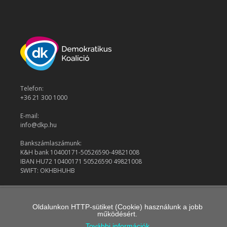
Telefon:
+36 21 300 1000
E-mail:
info@dkp.hu
Bankszámlaszámunk:
K&H bank 10400171-50526590-49821008
IBAN HU72 10400171 50526590 49821008
SWIFT: OKHBHUHB
© 2026 Demokratikus Koalíció
Oldalunkon HTTP-sütiket (Cookie) használunk a jobb
működésért.
További információk