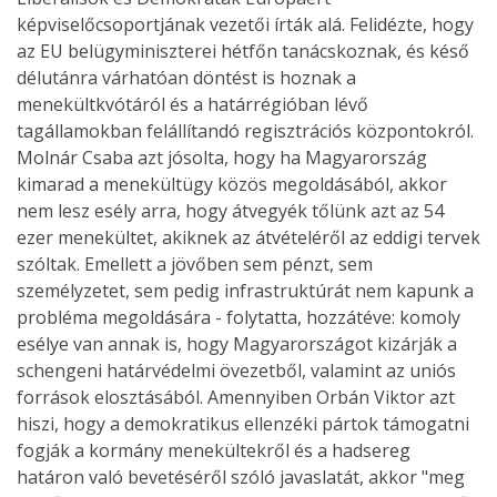
képviselőcsoportjának vezetői írták alá. Felidézte, hogy
az EU belügyminiszterei hétfőn tanácskoznak, és késő
délutánra várhatóan döntést is hoznak a
menekültkvótáról és a határrégióban lévő
tagállamokban felállítandó regisztrációs központokról.
Molnár Csaba azt jósolta, hogy ha Magyarország
kimarad a menekültügy közös megoldásából, akkor
nem lesz esély arra, hogy átvegyék tőlünk azt az 54
ezer menekültet, akiknek az átvételéről az eddigi tervek
szóltak. Emellett a jövőben sem pénzt, sem
személyzetet, sem pedig infrastruktúrát nem kapunk a
probléma megoldására - folytatta, hozzátéve: komoly
esélye van annak is, hogy Magyarországot kizárják a
schengeni határvédelmi övezetből, valamint az uniós
források elosztásából. Amennyiben Orbán Viktor azt
hiszi, hogy a demokratikus ellenzéki pártok támogatni
fogják a kormány menekültekről és a hadsereg
határon való bevetéséről szóló javaslatát, akkor "meg