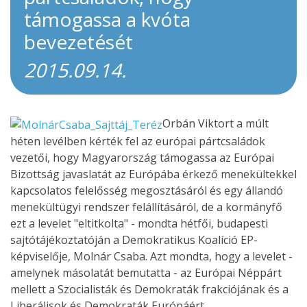
támogassa a kvóta
bevezetését
2015.09.14.
Orbán Viktort a múlt
héten levélben kérték fel az európai pártcsaládok
vezetői, hogy Magyarország támogassa az Európai
Bizottság javaslatát az Európába érkező menekültekkel
kapcsolatos felelősség megosztásáról és egy állandó
menekültügyi rendszer felállításáról, de a kormányfő
ezt a levelet "eltitkolta" - mondta hétfői, budapesti
sajtótájékoztatóján a Demokratikus Koalíció EP-
képviselője, Molnár Csaba. Azt mondta, hogy a levelet -
amelynek másolatát bemutatta - az Európai Néppárt
mellett a Szocialisták és Demokraták frakciójának és a
Liberálisok és Demokraták Európáért