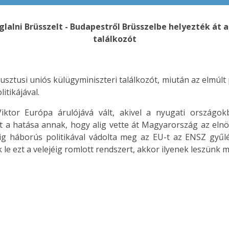
glalni Brüsszelt - Budapestről Brüsszelbe helyezték át 
találkozót
usztusi uniós külügyminiszteri találkozót, miután az elmúl
itikájával.
iktor Európa árulójává vált, akivel a nyugati országok
 a hatása annak, hogy alig vette át Magyarország az eln
ig háborús politikával vádolta meg az EU-t az ENSZ gyűl
 ezt a velejéig romlott rendszert, akkor ilyenek leszünk m