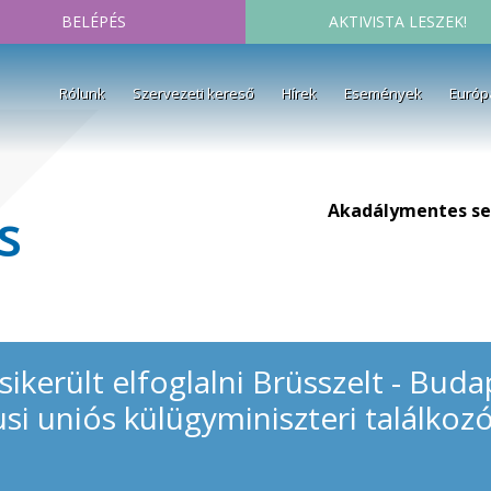
BELÉPÉS
AKTIVISTA LESZEK!
Rólunk
Szervezeti kereső
Hírek
Események
Európ
Akadálymentes se
s
ikerült elfoglalni Brüsszelt - Buda
si uniós külügyminiszteri találkoz