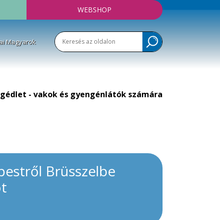
WEBSHOP
ai Magyarok
gédlet - vakok és gyengénlátók számára
pestről Brüsszelbe
ót