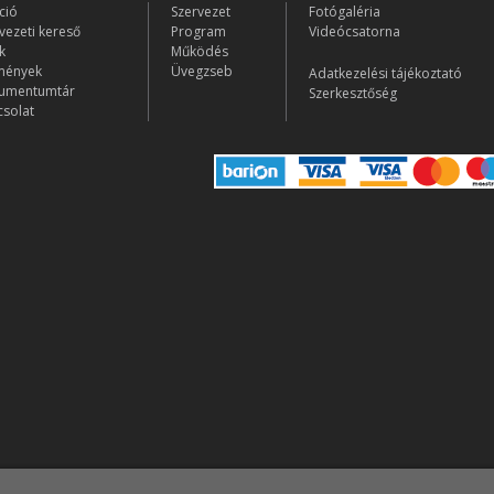
ció
Szervezet
Fotógaléria
vezeti kereső
Program
Videócsatorna
k
Működés
mények
Üvegzseb
Adatkezelési tájékoztató
umentumtár
Szerkesztőség
solat