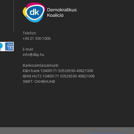
Telefon:
+36 21 300 1000
E-mail:
info@dkp.hu
Bankszámlaszámunk:
K&H bank 10400171-50526590-49821008
IBAN HU72 10400171 50526590 49821008
SWIFT: OKHBHUHB