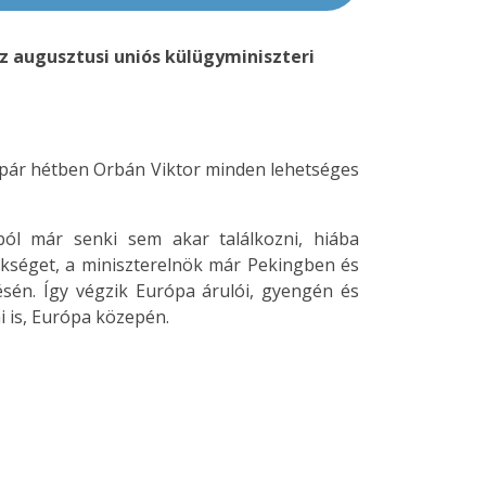
az augusztusi uniós külügyminiszteri
t pár hétben Orbán Viktor minden lehetséges
ból már senki sem akar találkozni, hiába
ökséget, a miniszterelnök már Pekingben és
ésén. Így végzik Európa árulói, gyengén és
i is, Európa közepén.