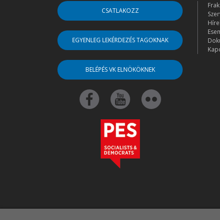
Frak
CSATLAKOZZ
Szer
Híre
Ese
EGYENLEG LEKÉRDEZÉS TAGOKNAK
Dok
Kapc
BELÉPÉS VK ELNÖKÖKNEK