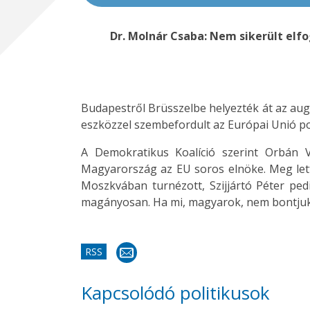
Dr. Molnár Csaba: Nem sikerült elfo
Budapestről Brüsszelbe helyezték át az aug
eszközzel szembefordult az Európai Unió pol
A Demokratikus Koalíció szerint Orbán V
Magyarország az EU soros elnöke. Meg lett
Moszkvában turnézott, Szijjártó Péter ped
magányosan. Ha mi, magyarok, nem bontjuk le
RSS
Kapcsolódó politikusok