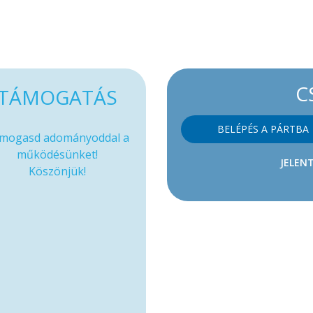
C
TÁMOGATÁS
BELÉPÉS A PÁRTBA
mogasd adományoddal a
működésünket!
JELENT
Köszönjük!