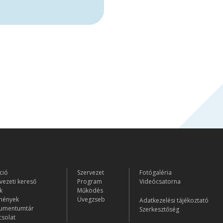
ció
Szervezet
Fotógaléria
vezeti kereső
Program
Videócsatorna
k
Működés
mények
Üvegzseb
Adatkezelési tájékoztató
umentumtár
Szerkesztőség
solat