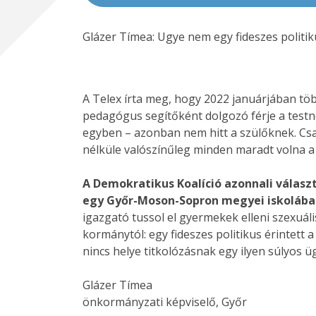
Glázer Tímea: Ugye nem egy fideszes politi
A Telex írta meg, hogy 2022 januárjában tö
pedagógus segítőként dolgozó férje a testnev
egyben – azonban nem hitt a szülőknek. Csa
nélküle valószínűleg minden maradt volna a
A Demokratikus Koalíció azonnali válasz
egy Győr-Moson-Sopron megyei iskolába
igazgató tussol el gyermekek elleni szexuáli
kormánytól: egy fideszes politikus érintet
nincs helye titkolózásnak egy ilyen súlyos ü
Glázer Tímea
önkormányzati képviselő, Győr