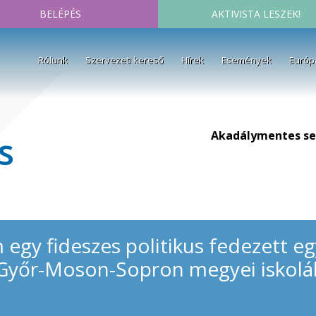
BELÉPÉS
AKTIVISTA LESZEK!
Rólunk
Szervezeti kereső
Hírek
Események
Európ
Akadálymentes se
s
egy fideszes politikus fedezett eg
 Győr-Moson-Sopron megyei iskol