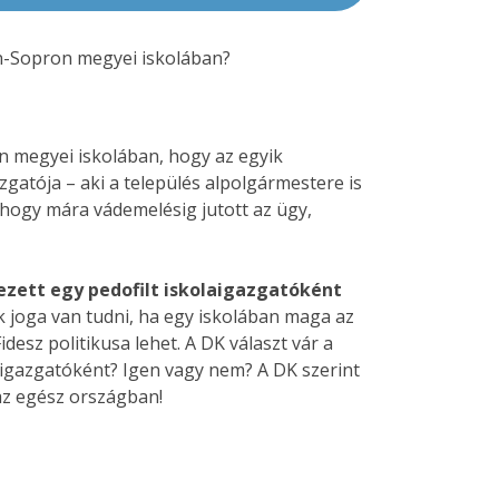
on-Sopron megyei iskolában?
n megyei iskolában, hogy az egyik
zgatója – aki a település alpolgármestere is
 hogy mára vádemelésig jutott az ügy,
dezett egy pedofilt iskolaigazgatóként
 joga van tudni, ha egy iskolában maga az
esz politikusa lehet. A DK választ vár a
aigazgatóként? Igen vagy nem? A DK szerint
 az egész országban!