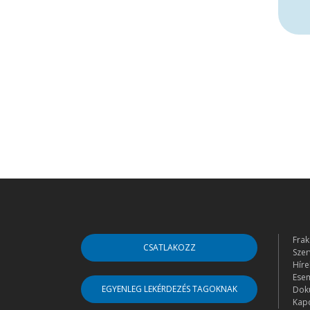
Frak
CSATLAKOZZ
Szer
Híre
Ese
EGYENLEG LEKÉRDEZÉS TAGOKNAK
Dok
Kapc