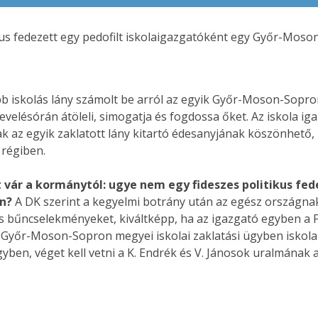
kus fedezett egy pedofilt iskolaigazgatóként egy Győr-Mos
bb iskolás lány számolt be arról az egyik Győr-Moson-Sopro
elésórán átöleli, simogatja és fogdossa őket. Az iskola iga
k az egyik zaklatott lány kitartó édesanyjának köszönhető,
 régiben.
t vár a kormánytól: ugye nem egy fideszes politikus fe
n?
A DK szerint a kegyelmi botrány után az egész országnak
s bűncselekményeket, kiváltképp, ha az igazgató egyben a Fid
t a Győr-Moson-Sopron megyei iskolai zaklatási ügyben iskol
gyben, véget kell vetni a K. Endrék és V. Jánosok uralmának