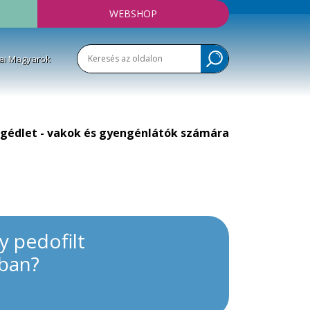
WEBSHOP
ai Magyarok
gédlet - vakok és gyengénlátók számára
y pedofilt
ában?