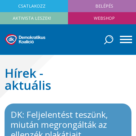
CSATLAKOZZ
BELÉPÉS
AKTIVISTA LESZEK!
WEBSHOP
Hírek -
aktuális
DK: Feljelentést teszünk,
miután megrongálták az
ellenzék plakátjait