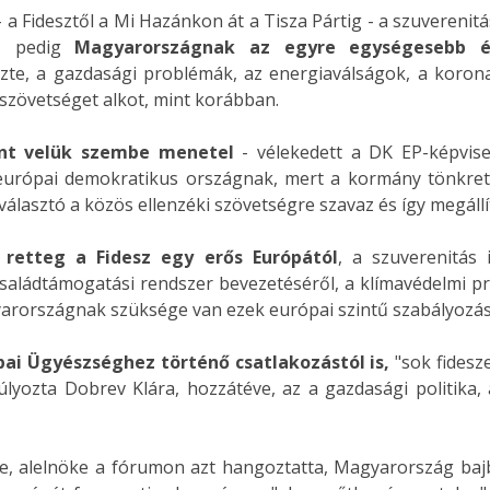
k - a Fidesztől a Mi Hazánkon át a Tisza Pártig - a szuvere
k, pedig
Magyarországnak az egyre egységesebb é
idézte, a gazdasági problémák, az energiaválságok, a koro
szövetséget alkot, mint korábban.
ont velük szembe menetel
- vélekedett a DK EP-képvis
európai demokratikus országnak, mert a kormány tönkrete
 választó a közös ellenzéki szövetségre szavaz és így megáll
 retteg a Fidesz egy erős Európától
, a szuverenitás
 családtámogatási rendszer bevezetéséről, a klímavédelmi 
yarországnak szüksége van ezek európai szintű szabályozás
ai Ügyészséghez történő csatlakozástól is,
"sok fidesz
lyozta Dobrev Klára, hozzátéve, az a gazdasági politika,
ese, alelnöke a fórumon azt hangoztatta, Magyarország ba