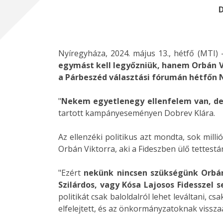
D
Nyíregyháza, 2024. május 13., hétfő (MTI) 
egymást kell legyőzniük, hanem Orbán Vik
a Párbeszéd választási fórumán hétfőn 
"
Nekem egyetlenegy ellenfelem van, de 
tartott kampányeseményen Dobrev Klára.
Az ellenzéki politikus azt mondta, sok mil
Orbán Viktorra, aki a Fideszben ülő tettestá
"Ezért
nekünk nincsen szükségünk Orbán 
Szilárdos, vagy Kósa Lajosos Fidesszel 
politikát csak baloldalról lehet leváltani, c
elfelejtett, és az önkormányzatoknak vissz