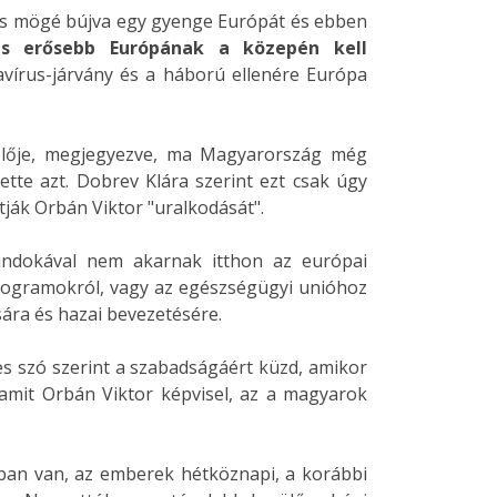
nitás mögé bújva egy gyenge Európát és ebben
s erősebb Európának a közepén kell
navírus-járvány és a háború ellenére Európa
elője, megjegyezve, ma Magyarország még
tte azt. Dobrev Klára szerint ezt csak úgy
ítják Orbán Viktor "uralkodását".
 indokával nem akarnak itthon az európai
programokról, vagy az egészségügyi unióhoz
ára és hazai bevezetésére.
es szó szerint a szabadságáért küzd, amikor
 amit Orbán Viktor képvisel, az a magyarok
jban van, az emberek hétköznapi, a korábbi