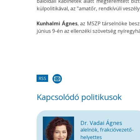
baloldali kabinetek alatt megteremtett biz
külpolitikával, az "amatőr, rendkívüli veszél
Kunhalmi Ágnes
, az MSZP társelnöke besz
június 9-én az ellenzéki szövetség nyíregyház
RSS
Kapcsolódó politikusok
Dr. Vadai Ágnes
alelnök, frakcióvezető-
helyettes