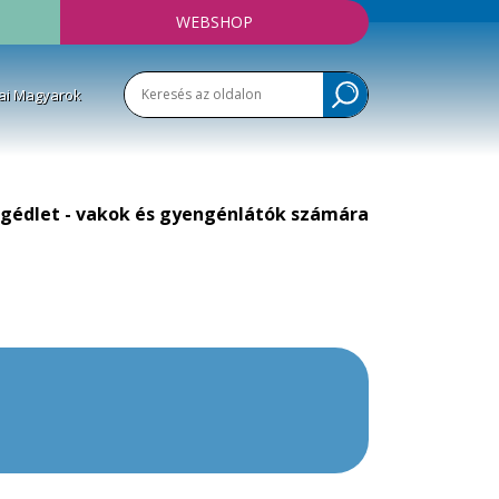
WEBSHOP
ai Magyarok
gédlet - vakok és gyengénlátók számára