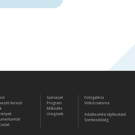
ció
Szervezet
Fotógaléria
vezeti kereső
Program
Videócsatorna
k
Működés
mények
Üvegzseb
Adatkezelési tájékoztató
umentumtár
Szerkesztőség
solat