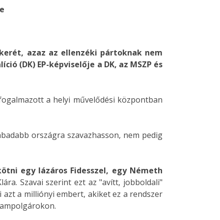
ie
ikerét, azaz az ellenzéki pártoknak nem
íció (DK) EP-képviselője a DK, az MSZP és
fogalmazott a helyi művelődési központban
 szabadabb országra szavazhasson, nem pedig
ötni egy lázáros Fidesszel, egy Németh
ára. Szavai szerint ezt az "avítt, jobboldali"
i azt a milliónyi embert, akiket ez a rendszer
llampolgárokon.