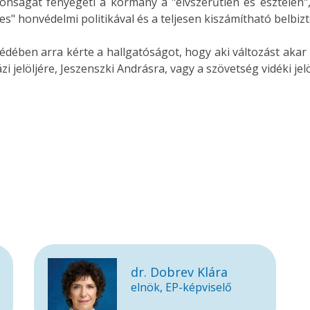
tonságát fenyegeti a kormány a "elvszerűtlen és esztelen
yes" honvédelmi politikával és a teljesen kiszámítható belbizt
édében arra kérte a hallgatóságot, hogy aki változást aka
i jelöljére, Jeszenszki Andrásra, vagy a szövetség vidéki jelöl
dr. Dobrev Klára
elnök, EP-képviselő