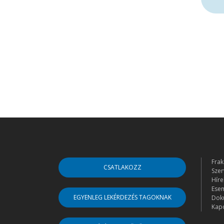
Frak
CSATLAKOZZ
Szer
Híre
Ese
EGYENLEG LEKÉRDEZÉS TAGOKNAK
Dok
Kapc