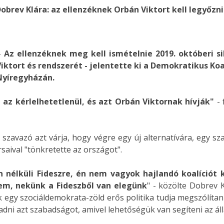
obrev Klára: az ellenzéknek Orbán Viktort kell legyőzn
-
Az ellenzéknek meg kell ismételnie 2019. októberi s
tort és rendszerét - jelentette ki a Demokratikus Koal
Nyíregyházán.
az kérlelhetetlenül, és azt Orbán Viktornak hívják"
- 
lió szavazó azt várja, hogy végre egy új alternatívára, egy
rsaival "tönkretette az országot".
nélküli Fideszre, én nem vagyok hajlandó koalíciót k
sem, nekünk a Fideszből van elegünk
" - közölte Dobrev Kl
sak egy szociáldemokrata-zöld erős politika tudja megszólítan
aadni azt szabadságot, amivel lehetőségük van segíteni az á