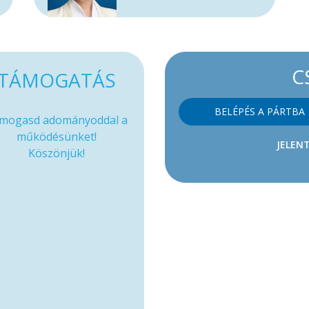
C
TÁMOGATÁS
BELÉPÉS A PÁRTBA
mogasd adományoddal a
működésünket!
JELENT
Köszönjük!