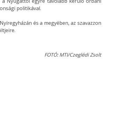
", a Nyugattól egyre távolabb kerülő orbáni
onsági politikával.
r Nyíregyházán és a megyében, az szavazzon
tjeire.
FOTÓ: MTI/Czeglédi Zsolt