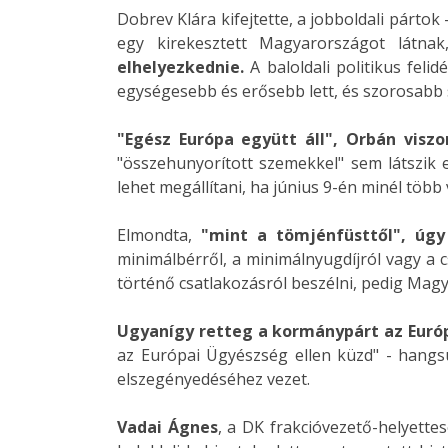
Dobrev Klára kifejtette, a jobboldali párto
egy kirekesztett Magyarországot látna
elhelyezkednie.
A baloldali politikus fel
egységesebb és erősebb lett, és szorosabb 
"Egész Európa együtt áll", Orbán visz
"összehunyorított szemekkel" sem látszik 
lehet megállítani, ha június 9-én minél több
Elmondta,
"mint a tömjénfüsttől", úgy
minimálbérről, a minimálnyugdíjról vagy a
történő csatlakozásról beszélni, pedig Mag
Ugyanígy retteg a kormánypárt az Európ
az Európai Ügyészség ellen küzd" - hangsú
elszegényedéséhez vezet.
Vadai Ágnes
, a DK frakcióvezető-helyett