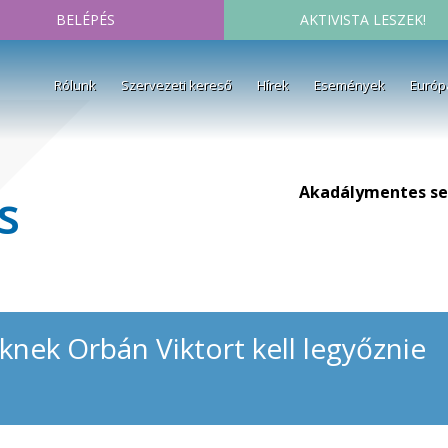
BELÉPÉS
AKTIVISTA LESZEK!
Rólunk
Szervezeti kereső
Hírek
Események
Európ
Akadálymentes se
s
knek Orbán Viktort kell legyőznie