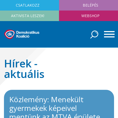
CSATLAKOZZ
BELÉPÉS
AKTIVISTA LESZEK!
WEBSHOP
Hírek -
aktuális
Közlemény: Menekült
gyermekek képeivel
mentünk az MTVA épülete