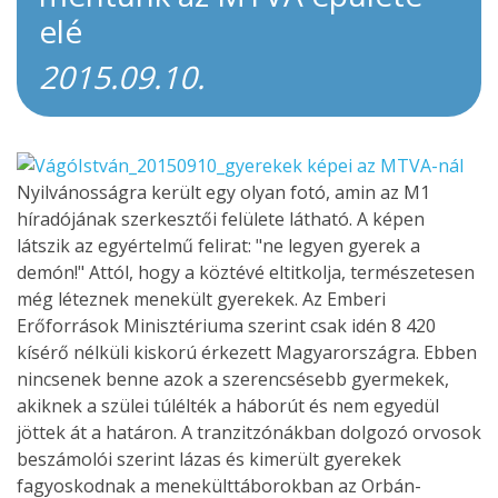
elé
2015.09.10.
Nyilvánosságra került egy olyan fotó, amin az M1
híradójának szerkesztői felülete látható. A képen
látszik az egyértelmű felirat: "ne legyen gyerek a
demón!" Attól, hogy a köztévé eltitkolja, természetesen
még léteznek menekült gyerekek. Az Emberi
Erőforrások Minisztériuma szerint csak idén 8 420
kísérő nélküli kiskorú érkezett Magyarországra. Ebben
nincsenek benne azok a szerencsésebb gyermekek,
akiknek a szülei túlélték a háborút és nem egyedül
jöttek át a határon. A tranzitzónákban dolgozó orvosok
beszámolói szerint lázas és kimerült gyerekek
fagyoskodnak a menekülttáborokban az Orbán-