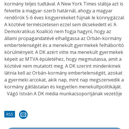
kormány teljes tudtával. A New York Times stábja azt is
felvette a magyar-szerb határnál, ahogy a magyar
rendőrök 5-6 éves kisgyerekeket fújnak le könnygázzal.
A köztévé természetesen ezzel sem dicsekedett el. A
Demokratikus Koalíció nem fogja hagyni, hogy az
állami propagandatévé elhallgassa az Orbán-kormány
embertelenségét és a menekült gyermekek felháborító
körülményeit. A DK azért vitte ma menekült gyermekek
képeit az MTVA épületéhez, hogy megmutassa, amit a
köztévé nem mutatott meg. A DK szerint mindenkinek
látnia kell az Orbán-kormány embertelenségét, azokat
a gyermeki arcokat, akik nap, mint nap megszenvedik a
kormány gátlástalan és kegyetlen menekültpolitikáját.
Vágó István A DK média munkacsoportjának vezetője
RSS