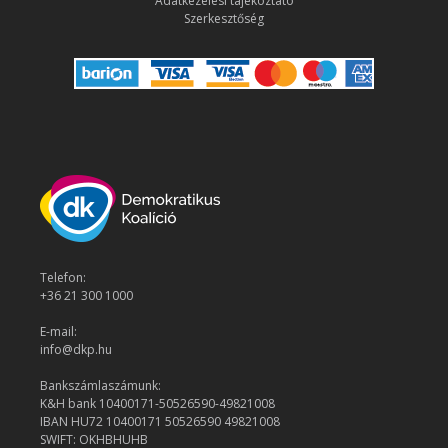
Adatkezelési tájékoztató
Szerkesztőség
Telefon:
+36 21 300 1000
E-mail:
info@dkp.hu
Bankszámlaszámunk:
K&H bank 10400171-50526590-49821008
IBAN HU72 10400171 50526590 49821008
SWIFT: OKHBHUHB