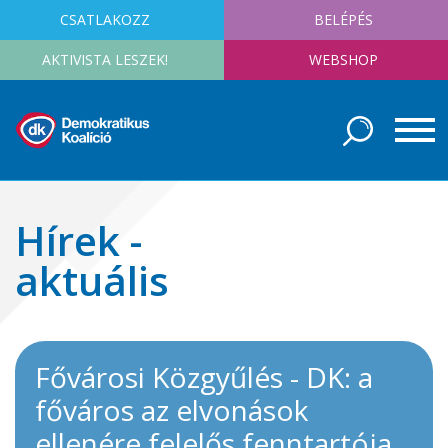
CSATLAKOZZ
BELÉPÉS
AKTIVISTA LESZEK!
WEBSHOP
Hírek -
aktuális
Fővárosi Közgyűlés - DK: a
főváros az elvonások
ellenére felelős fenntartója