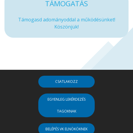
TÁMOGATÁS
Támogasd adományoddal a működésünket!
Köszönjük!
CSATLAKOZZ
EGYENLEG LEKÉRDEZÉS
TAGOKNAK
BELÉPÉS VK ELNÖKÖKNEK