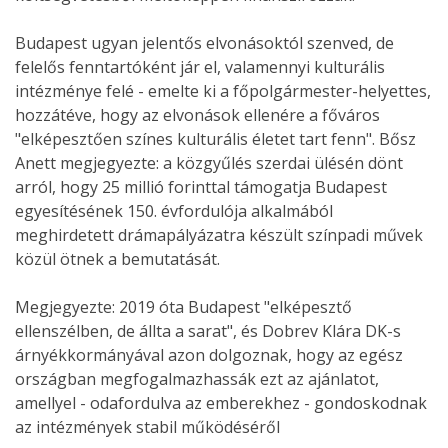
Budapest ugyan jelentős elvonásoktól szenved, de
felelős fenntartóként jár el, valamennyi kulturális
intézménye felé - emelte ki a főpolgármester-helyettes,
hozzátéve, hogy az elvonások ellenére a főváros
"elképesztően színes kulturális életet tart fenn". Bősz
Anett megjegyezte: a közgyűlés szerdai ülésén dönt
arról, hogy 25 millió forinttal támogatja Budapest
egyesítésének 150. évfordulója alkalmából
meghirdetett drámapályázatra készült színpadi művek
közül ötnek a bemutatását.
Megjegyezte: 2019 óta Budapest "elképesztő
ellenszélben, de állta a sarat", és Dobrev Klára DK-s
árnyékkormányával azon dolgoznak, hogy az egész
országban megfogalmazhassák ezt az ajánlatot,
amellyel - odafordulva az emberekhez - gondoskodnak
az intézmények stabil működéséről