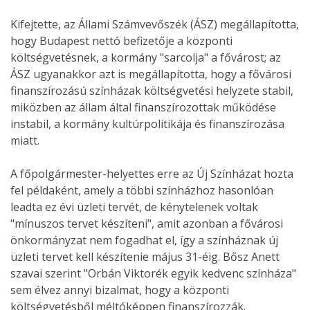
Kifejtette, az Állami Számvevőszék (ÁSZ) megállapította,
hogy Budapest nettó befizetője a központi
költségvetésnek, a kormány "sarcolja" a fővárost; az
ÁSZ ugyanakkor azt is megállapította, hogy a fővárosi
finanszírozású színházak költségvetési helyzete stabil,
miközben az állam által finanszírozottak működése
instabil, a kormány kultúrpolitikája és finanszírozása
miatt.
A főpolgármester-helyettes erre az Új Színházat hozta
fel példaként, amely a többi színházhoz hasonlóan
leadta ez évi üzleti tervét, de kénytelenek voltak
"mínuszos tervet készíteni", amit azonban a fővárosi
önkormányzat nem fogadhat el, így a színháznak új
üzleti tervet kell készítenie május 31-éig. Bősz Anett
szavai szerint "Orbán Viktorék egyik kedvenc színháza"
sem élvez annyi bizalmat, hogy a központi
költségvetésből méltóképpen finanszírozzák.