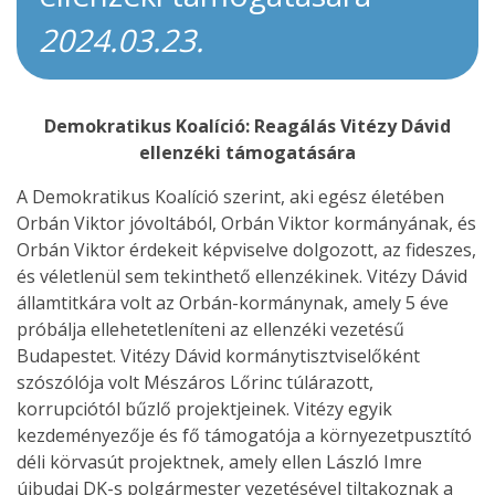
2024.03.23.
Demokratikus Koalíció: Reagálás Vitézy Dávid
ellenzéki támogatására
A Demokratikus Koalíció szerint, aki egész életében
Orbán Viktor jóvoltából, Orbán Viktor kormányának, és
Orbán Viktor érdekeit képviselve dolgozott, az fideszes,
és véletlenül sem tekinthető ellenzékinek. Vitézy Dávid
államtitkára volt az Orbán-kormánynak, amely 5 éve
próbálja ellehetetleníteni az ellenzéki vezetésű
Budapestet. Vitézy Dávid kormánytisztviselőként
szószólója volt Mészáros Lőrinc túlárazott,
korrupciótól bűzlő projektjeinek. Vitézy egyik
kezdeményezője és fő támogatója a környezetpusztító
déli körvasút projektnek, amely ellen László Imre
újbudai DK-s polgármester vezetésével tiltakoznak a