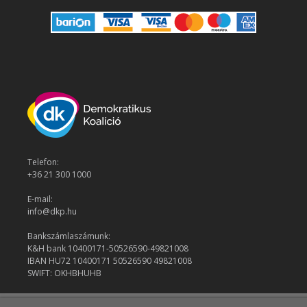
Telefon:
+36 21 300 1000
E-mail:
info@dkp.hu
Bankszámlaszámunk:
K&H bank 10400171-50526590-49821008
IBAN HU72 10400171 50526590 49821008
SWIFT: OKHBHUHB