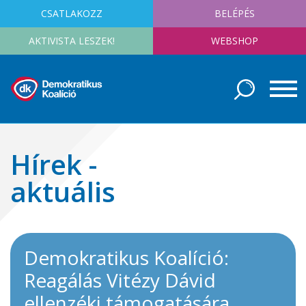
CSATLAKOZZ
BELÉPÉS
AKTIVISTA LESZEK!
WEBSHOP
Hírek -
aktuális
Demokratikus Koalíció:
Reagálás Vitézy Dávid
ellenzéki támogatására