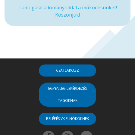
Támogasd adományoddal a működésünket!
Köszönjük!
CSATLAKOZZ
EGYENLEG LEKÉRDEZÉS
TAGOKNAK
BELÉPÉS VK ELNÖKÖKNEK