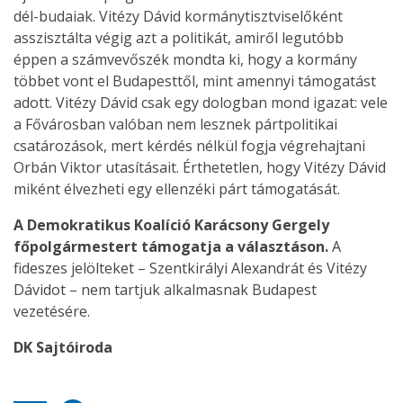
dél-budaiak. Vitézy Dávid kormánytisztviselőként
asszisztálta végig azt a politikát, amiről legutóbb
éppen a számvevőszék mondta ki, hogy a kormány
többet vont el Budapesttől, mint amennyi támogatást
adott. Vitézy Dávid csak egy dologban mond igazat: vele
a Fővárosban valóban nem lesznek pártpolitikai
csatározások, mert kérdés nélkül fogja végrehajtani
Orbán Viktor utasításait. Érthetetlen, hogy Vitézy Dávid
miként élvezheti egy ellenzéki párt támogatását.
A Demokratikus Koalíció Karácsony Gergely
főpolgármestert támogatja a választáson.
A
fideszes jelölteket – Szentkirályi Alexandrát és Vitézy
Dávidot – nem tartjuk alkalmasnak Budapest
vezetésére.
DK Sajtóiroda