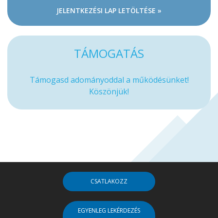
JELENTKEZÉSI LAP LETÖLTÉSE »
TÁMOGATÁS
Támogasd adományoddal a működésünket!
Köszönjük!
CSATLAKOZZ
EGYENLEG LEKÉRDEZÉS