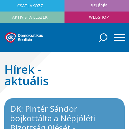
CSATLAKOZZ
BELÉPÉS
AKTIVISTA LESZEK!
WEBSHOP
Hírek -
aktuális
DK: Pintér Sándor
bojkottálta a Népjóléti
Bizottság ülését -