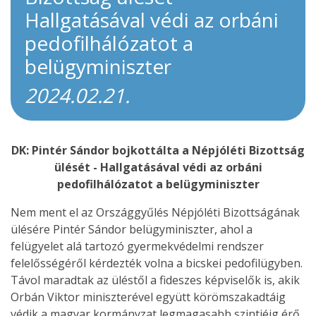
Hallgatásával védi az orbáni
pedofilhálózatot a
belügyminiszter
2024.02.21.
DK: Pintér Sándor bojkottálta a Népjóléti Bizottság
ülését - Hallgatásával védi az orbáni
pedofilhálózatot a belügyminiszter
Nem ment el az Országgyűlés Népjóléti Bizottságának
ülésére Pintér Sándor belügyminiszter, ahol a
felügyelet alá tartozó gyermekvédelmi rendszer
felelősségéről kérdezték volna a bicskei pedofilügyben.
Távol maradtak az üléstől a fideszes képviselők is, akik
Orbán Viktor miniszterével együtt körömszakadtáig
védik a magyar kormányzat legmagasabb szintjéig érő