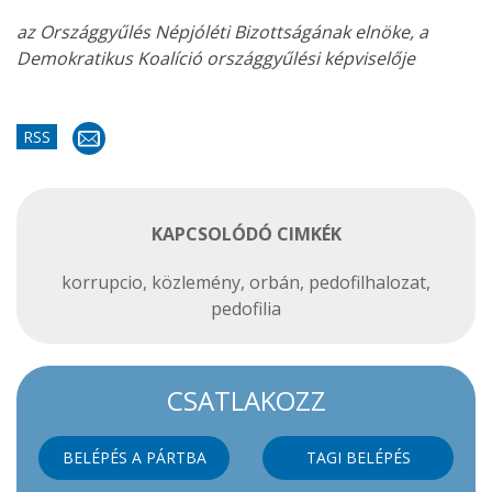
az Országgyűlés Népjóléti Bizottságának elnöke, a
Demokratikus Koalíció országgyűlési képviselője
RSS
KAPCSOLÓDÓ CIMKÉK
korrupcio
,
közlemény
,
orbán
,
pedofilhalozat
,
pedofilia
CSATLAKOZZ
BELÉPÉS A PÁRTBA
TAGI BELÉPÉS