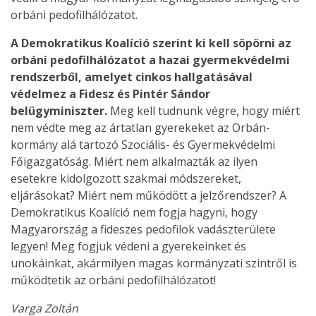
orbáni pedofilhálózatot.
A Demokratikus Koalíció szerint ki kell söpörni az
orbáni pedofilhálózatot a hazai gyermekvédelmi
rendszerből, amelyet cinkos hallgatásával
védelmez a Fidesz és Pintér Sándor
belügyminiszter.
Meg kell tudnunk végre, hogy miért
nem védte meg az ártatlan gyerekeket az Orbán-
kormány alá tartozó Szociális- és Gyermekvédelmi
Főigazgatóság. Miért nem alkalmazták az ilyen
esetekre kidolgozott szakmai módszereket,
eljárásokat? Miért nem működött a jelzőrendszer? A
Demokratikus Koalíció nem fogja hagyni, hogy
Magyarország a fideszes pedofilok vadászterülete
legyen! Meg fogjuk védeni a gyerekeinket és
unokáinkat, akármilyen magas kormányzati szintről is
működtetik az orbáni pedofilhálózatot!
Varga Zoltán