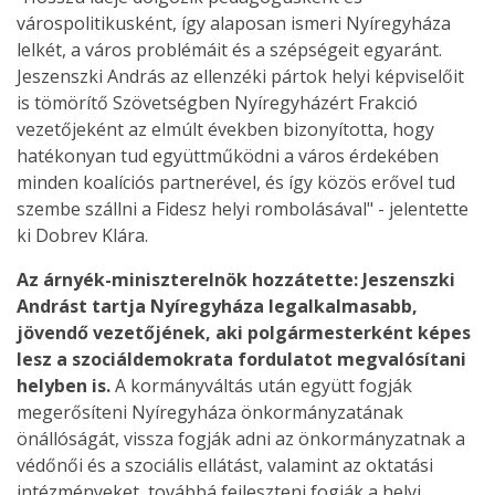
várospolitikusként, így alaposan ismeri Nyíregyháza
lelkét, a város problémáit és a szépségeit egyaránt.
Jeszenszki András az ellenzéki pártok helyi képviselőit
is tömörítő Szövetségben Nyíregyházért Frakció
vezetőjeként az elmúlt években bizonyította, hogy
hatékonyan tud együttműködni a város érdekében
minden koalíciós partnerével, és így közös erővel tud
szembe szállni a Fidesz helyi rombolásával" - jelentette
ki Dobrev Klára.
Az árnyék-miniszterelnök hozzátette: Jeszenszki
Andrást tartja Nyíregyháza legalkalmasabb,
jövendő vezetőjének, aki polgármesterként képes
lesz a szociáldemokrata fordulatot megvalósítani
helyben is.
A kormányváltás után együtt fogják
megerősíteni Nyíregyháza önkormányzatának
önállóságát, vissza fogják adni az önkormányzatnak a
védőnői és a szociális ellátást, valamint az oktatási
intézményeket, továbbá fejleszteni fogják a helyi