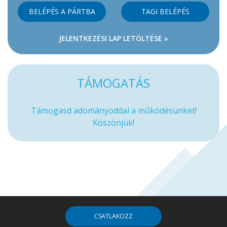
BELÉPÉS A PÁRTBA
TAGI BELÉPÉS
JELENTKEZÉSI LAP LETÖLTÉSE »
TÁMOGATÁS
Támogasd adományoddal a működésünket!
Köszönjük!
CSATLAKOZZ