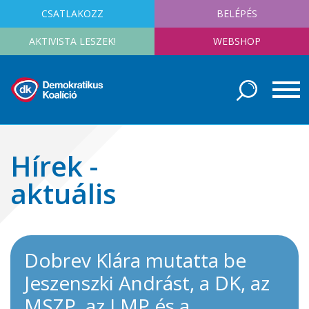
CSATLAKOZZ
BELÉPÉS
AKTIVISTA LESZEK!
WEBSHOP
Hírek -
aktuális
Dobrev Klára mutatta be
Jeszenszki Andrást, a DK, az
MSZP, az LMP és a