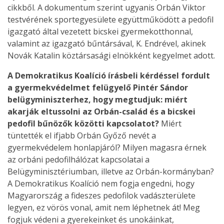
cikkből. A dokumentum szerint ugyanis Orbán Viktor
testvérének sportegyesülete együttműködött a pedofil
igazgató által vezetett bicskei gyermekotthonnal,
valamint az igazgató bűntársával, K. Endrével, akinek
Novák Katalin köztársasági elnökként kegyelmet adott.
A Demokratikus Koalíció írásbeli kérdéssel fordult
a gyermekvédelmet felügyelő Pintér Sándor
belügyminiszterhez, hogy megtudjuk: miért
akarják eltussolni az Orbán-család és a bicskei
pedofil bűnözők közötti kapcsolatot?
Miért
tüntették el ifjabb Orbán Győző nevét a
gyermekvédelem honlapjáról? Milyen magasra érnek
az orbáni pedofilhálózat kapcsolatai a
Belügyminisztériumban, illetve az Orbán-kormányban?
A Demokratikus Koalíció nem fogja engedni, hogy
Magyarország a fideszes pedofilok vadászterülete
legyen, ez vörös vonal, amit nem léphetnek át! Meg
fogjuk védeni a gyerekeinket és unokáinkat,