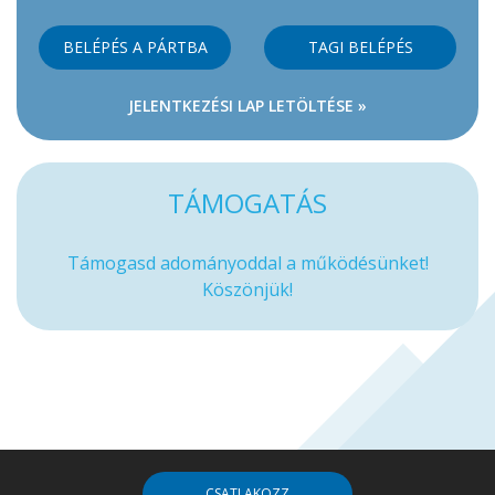
BELÉPÉS A PÁRTBA
TAGI BELÉPÉS
JELENTKEZÉSI LAP LETÖLTÉSE »
TÁMOGATÁS
Támogasd adományoddal a működésünket!
Köszönjük!
CSATLAKOZZ