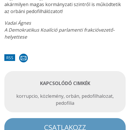
akármilyen magas kormányzati szintről is működtetik
az orbáni pedofilhálózatot!
Vadai Ágnes
A Demokratikus Koalíció parlamenti frakcióvezető-
helyettese
RSS
KAPCSOLÓDÓ CIMKÉK
korrupcio
,
közlemény
,
orbán
,
pedofilhalozat
,
pedofilia
CSATLAKOZZ