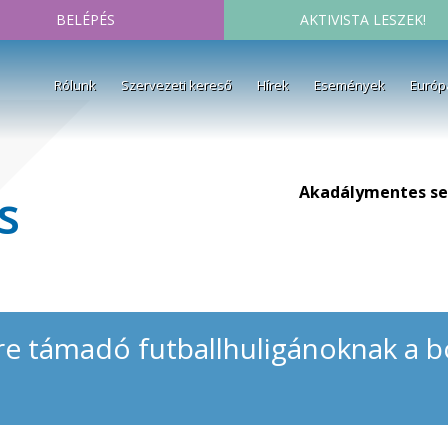
BELÉPÉS
AKTIVISTA LESZEK!
Rólunk
Szervezeti kereső
Hírek
Események
Európ
Akadálymentes se
s
e támadó futballhuligánoknak a b