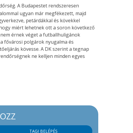
endőrség. A Budapestet rendszeresen
lkalommal ugyan már megfékezett, majd
egyverkezve, petárdákkal és kövekkel
 hogy miért lehetnek ott a soron következő
 nem érnek véget a futballhuligánok
k a fővárosi polgárok nyugalma és
eljárás kövesse. A DK szerint a tegnap
 rendőrségnek ne kelljen minden egyes
KOZZ
TAGI BELÉPÉS