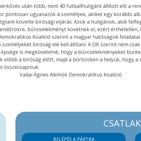
kőzés után több, mint 40 futballhuligánt állított elő a r
szor pontosan ugyanazok a személyek, akiket egy korábbi a
mégsem követte bírósági eljárás. Azok a huligánok, akik felf
rendőrökre, bűncselekményt követnek el, ezért érthetetlen,
emokratikus Koalíció szerint a magyar hatóságok feladatai
zemélyeket bíróság elé kell állítani. A DK szerint nem csa
 épsége is megkövetelné, hogy a bűncselekményeket büntető
k előbb a bíróság előtt, majd a börtönben a helyük, hogy a
el összecsapniuk.
Vadai Ágnes Alelnök Demokratikus Koalíció
CSATLA
BELÉPÉS A PÁRTBA