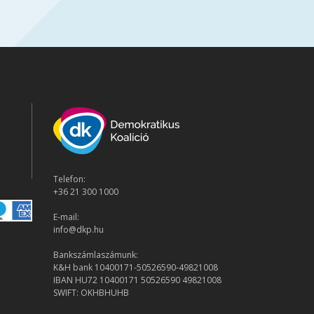
Telefon:
+36 21 300 1000
E-mail:
info@dkp.hu
Bankszámlaszámunk:
K&H bank 10400171-50526590-49821008
IBAN HU72 10400171 50526590 49821008
SWIFT: OKHBHUHB