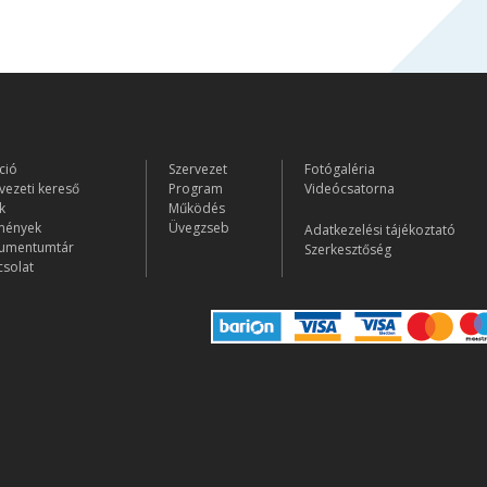
ció
Szervezet
Fotógaléria
vezeti kereső
Program
Videócsatorna
k
Működés
mények
Üvegzseb
Adatkezelési tájékoztató
umentumtár
Szerkesztőség
solat