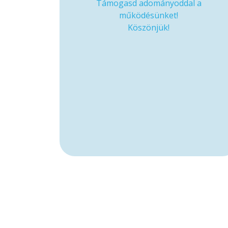
Támogasd adományoddal a
működésünket!
Köszönjük!