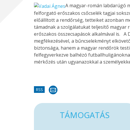
A magyar-román labdarúgó mér
felforgató erőszakos csőcselék tagjai sok
előállított a rendőrség, tetteiket azonban 
támadnak a szolgálatukat teljesítő magyar 
erőszakos összecsapások alkalmával is. A D
megfékezésével, a bűncselekményt elkövető s
biztonsága, hanem a magyar rendőrök testi
felfegyverkezve balhézó futballhuligánokna
mérkőzés után ugyanazokkal a személyekk
RSS
TÁMOGATÁS