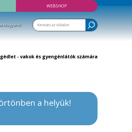
WEBSHOP
ai Magyarok
gédlet - vakok és gyengénlátók számára
örtönben a helyük!