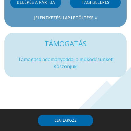
BELÉPÉS A PÁRTBA
TAGI BELÉPÉS
JELENTKEZÉSI LAP LETÖLTÉSE »
TÁMOGATÁS
Támogasd adományoddal a működésünket!
Köszönjük!
CSATLAKOZZ