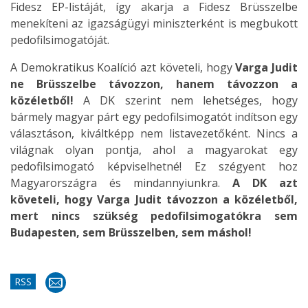
Fidesz EP-listáját, így akarja a Fidesz Brüsszelbe
menekíteni az igazságügyi miniszterként is megbukott
pedofilsimogatóját.
A Demokratikus Koalíció azt követeli, hogy
Varga Judit
ne Brüsszelbe távozzon, hanem távozzon a
közéletből!
A DK szerint nem lehetséges, hogy
bármely magyar párt egy pedofilsimogatót indítson egy
választáson, kiváltképp nem listavezetőként. Nincs a
világnak olyan pontja, ahol a magyarokat egy
pedofilsimogató képviselhetné! Ez szégyent hoz
Magyarországra és mindannyiunkra.
A DK azt
követeli, hogy Varga Judit távozzon a közéletből,
mert nincs szükség pedofilsimogatókra sem
Budapesten, sem Brüsszelben, sem máshol!
RSS