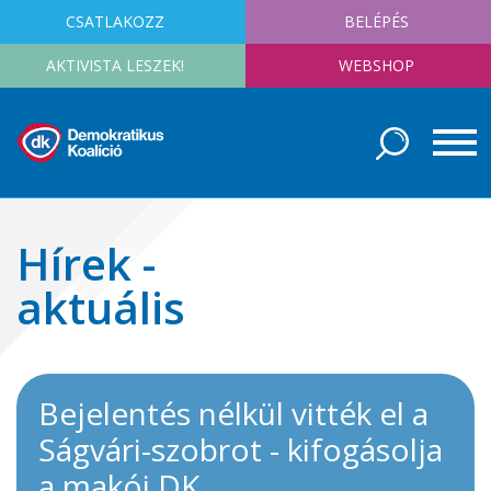
CSATLAKOZZ
BELÉPÉS
AKTIVISTA LESZEK!
WEBSHOP
Hírek -
aktuális
Bejelentés nélkül vitték el a
Ságvári-szobrot - kifogásolja
a makói DK