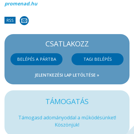
promenad.hu
RSS
CSATLAKOZZ
BELÉPÉS A PÁRTBA
TAGI BELÉPÉS
JELENTKEZÉSI LAP LETÖLTÉSE »
TÁMOGATÁS
Támogasd adományoddal a működésünket!
Köszönjük!