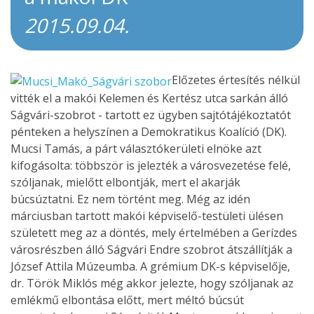
2015.09.04.
Előzetes értesítés nélkül
vitték el a makói Kelemen és Kertész utca sarkán álló
Ságvári-szobrot - tartott ez ügyben sajtótájékoztatót
pénteken a helyszínen a Demokratikus Koalíció (DK).
Mucsi Tamás, a párt választókerületi elnöke azt
kifogásolta: többször is jelezték a városvezetése felé,
szóljanak, mielőtt elbontják, mert el akarják
búcsúztatni. Ez nem történt meg. Még az idén
márciusban tartott makói képviselő-testületi ülésen
született meg az a döntés, mely értelmében a Gerízdes
városrészben álló Ságvári Endre szobrot átszállítják a
József Attila Múzeumba. A grémium DK-s képviselője,
dr. Török Miklós még akkor jelezte, hogy szóljanak az
emlékmű elbontása előtt, mert méltó búcsút