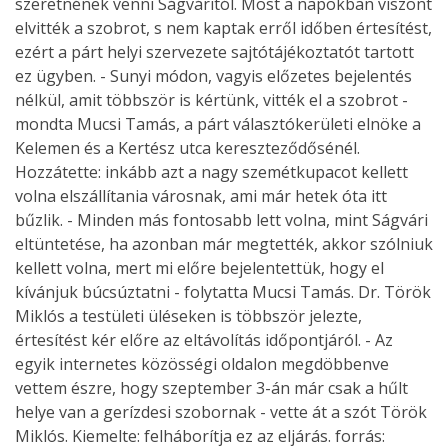
szeretnének venni Ságváritól. Most a napokban viszont
elvitték a szobrot, s nem kaptak erről időben értesítést,
ezért a párt helyi szervezete sajtótájékoztatót tartott
ez ügyben. - Sunyi módon, vagyis előzetes bejelentés
nélkül, amit többször is kértünk, vitték el a szobrot -
mondta Mucsi Tamás, a párt választókerületi elnöke a
Kelemen és a Kertész utca kereszteződősénél.
Hozzátette: inkább azt a nagy szemétkupacot kellett
volna elszállítania városnak, ami már hetek óta itt
bűzlik. - Minden más fontosabb lett volna, mint Ságvári
eltüntetése, ha azonban már megtették, akkor szólniuk
kellett volna, mert mi előre bejelentettük, hogy el
kívánjuk búcsúztatni - folytatta Mucsi Tamás. Dr. Török
Miklós a testületi üléseken is többször jelezte,
értesítést kér előre az eltávolítás időpontjáról. - Az
egyik internetes közösségi oldalon megdöbbenve
vettem észre, hogy szeptember 3-án már csak a hűlt
helye van a gerízdesi szobornak - vette át a szót Török
Miklós. Kiemelte: felháborítja ez az eljárás. forrás: