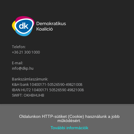
Telefon:
+36 21 300 1000
E-mail:
info@dkp.hu
Bankszámlaszámunk:
K&H bank 10400171-50526590-49821008
IBAN HU72 10400171 50526590 49821008
SWIFT: OKHBHUHB
© 2026 Demokratikus Koalíció
Oldalunkon HTTP-sütiket (Cookie) használunk a jobb
működésért.
További információk