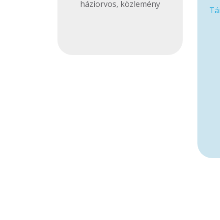
háziorvos
,
közlemény
Tá