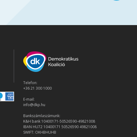
Telefon:
+36 21 300 1000
E-mail:
info@dkp.hu
Bankszámlaszámunk:
K&H bank 10400171-50526590-49821008
IBAN HU72 10400171 50526590 49821008
SWIFT: OKHBHUHB