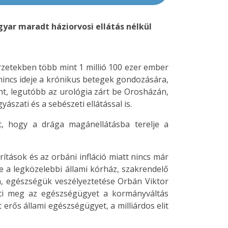
yar maradt háziorvosi ellátás nélkül
rzetekben több mint 1 millió 100 ezer ember
 nincs ideje a krónikus betegek gondozására,
nt, legutóbb az urológia zárt be Orosházán,
ászati és a sebészeti ellátással is.
, hogy a drága magánellátásba terelje a
rítások és az orbáni infláció miatt nincs már
 a legközelebbi állami kórház, szakrendelő
, egészségük veszélyeztetése Orbán Viktor
eti meg az egészségügyet a kormányváltás
 erős állami egészségügyet, a milliárdos elit