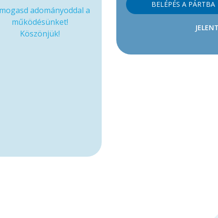
BELÉPÉS A PÁRTBA
mogasd adományoddal a
működésünket!
JELENT
Köszönjük!