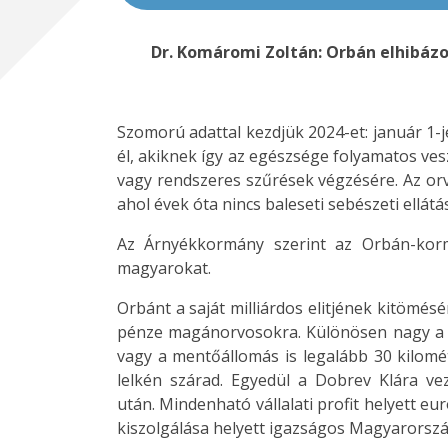
Dr. Komáromi Zoltán: Orbán elhibázo
Szomorú adattal kezdjük 2024-et: január 1-
él, akiknek így az egészsége folyamatos ves
vagy rendszeres szűrések végzésére. ​Az or
ahol évek óta nincs baleseti sebészeti ellátá
Az Árnyékkormány szerint az Orbán-korm
magyarokat.
Orbánt a saját milliárdos elitjének kitömésé
pénze magánorvosokra. Különösen nagy a ba
vagy a mentőállomás is legalább 30 kilom
lelkén szárad. Egyedül a Dobrev Klára v
után. Mindenható vállalati profit helyett eu
kiszolgálása helyett igazságos Magyarorsz