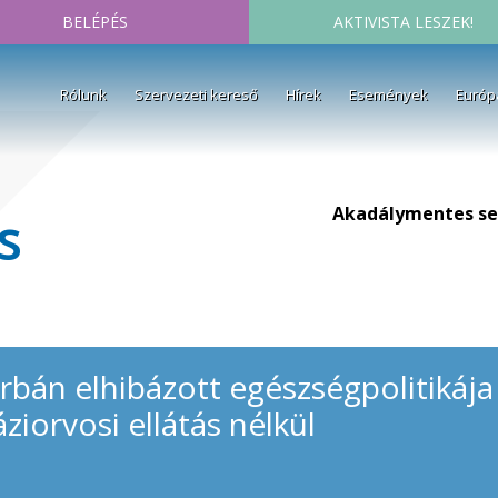
BELÉPÉS
AKTIVISTA LESZEK!
Rólunk
Szervezeti kereső
Hírek
Események
Európ
Akadálymentes se
s
bán elhibázott egészségpolitikája
iorvosi ellátás nélkül