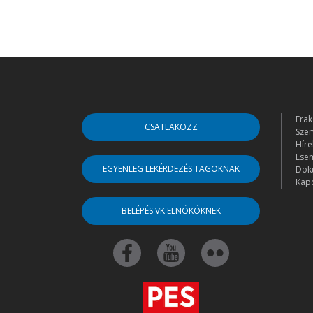
Frak
CSATLAKOZZ
Szer
Híre
Ese
EGYENLEG LEKÉRDEZÉS TAGOKNAK
Dok
Kapc
BELÉPÉS VK ELNÖKÖKNEK