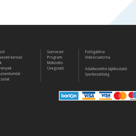
ció
Szervezet
Fotógaléria
vezeti kereső
Program
Videócsatorna
k
Működés
mények
Üvegzseb
Adatkezelési tájékoztató
umentumtár
Szerkesztőség
solat