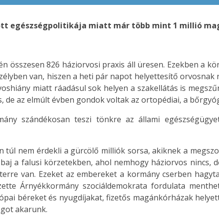
tt egészségpolitikája miatt már több mint 1 millió mag
jén összesen 826 háziorvosi praxis áll üresen. Ezekben a kö
zélyben van, hiszen a heti pár napot helyettesítő orvosnak
voshiány miatt ráadásul sok helyen a szakellátás is megszű
s, de az elmúlt évben gondok voltak az ortopédiai, a bőrgyógy
ány szándékosan teszi tönkre az állami egészségügyet
n túl nem érdekli a gürcölő milliók sorsa, akiknek a megszo
j a falusi körzetekben, ahol nemhogy háziorvos nincs, de
éterre van. Ezeket az embereket a kormány cserben hagyta
ezette Árnyékkormány szociáldemokrata fordulata menth
rópai béreket és nyugdíjakat, fizetős magánkórházak helyett
ágot akarunk.