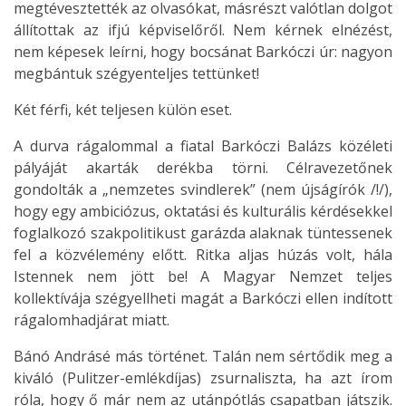
megtévesztették az olvasókat, másrészt valótlan dolgot
állítottak az ifjú képviselőről. Nem kérnek elnézést,
nem képesek leírni, hogy bocsánat Barkóczi úr: nagyon
megbántuk szégyenteljes tettünket!
Két férfi, két teljesen külön eset.
A durva rágalommal a fiatal Barkóczi Balázs közéleti
pályáját akarták derékba törni. Célravezetőnek
gondolták a „nemzetes svindlerek” (nem újságírók /!/),
hogy egy ambiciózus, oktatási és kulturális kérdésekkel
foglalkozó szakpolitikust garázda alaknak tüntessenek
fel a közvélemény előtt. Ritka aljas húzás volt, hála
Istennek nem jött be! A Magyar Nemzet teljes
kollektívája szégyellheti magát a Barkóczi ellen indított
rágalomhadjárat miatt.
Bánó Andrásé más történet. Talán nem sértődik meg a
kiváló (Pulitzer-emlékdíjas) zsurnaliszta, ha azt írom
róla, hogy ő már nem az utánpótlás csapatban játszik.