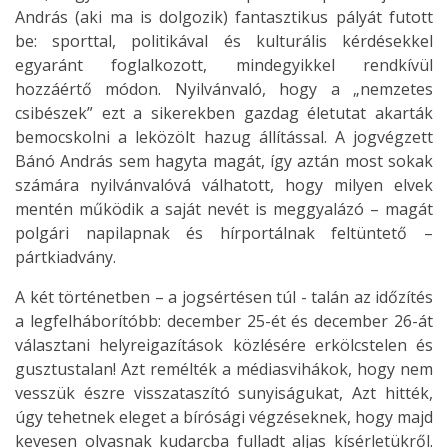
András (aki ma is dolgozik) fantasztikus pályát futott
be: sporttal, politikával és kulturális kérdésekkel
egyaránt foglalkozott, mindegyikkel rendkívül
hozzáértő módon. Nyilvánvaló, hogy a „nemzetes
csibészek” ezt a sikerekben gazdag életutat akarták
bemocskolni a leközölt hazug állítással. A jogvégzett
Bánó András sem hagyta magát, így aztán most sokak
számára nyilvánvalóvá válhatott, hogy milyen elvek
mentén működik a saját nevét is meggyalázó – magát
polgári napilapnak és hírportálnak feltüntető –
pártkiadvány.
A két történetben – a jogsértésen túl - talán az időzítés
a legfelháborítóbb: december 25-ét és december 26-át
választani helyreigazítások közlésére erkölcstelen és
gusztustalan! Azt remélték a médiasvihákok, hogy nem
vesszük észre visszataszító sunyiságukat, Azt hitték,
úgy tehetnek eleget a bírósági végzéseknek, hogy majd
kevesen olvasnak kudarcba fulladt aljas kísérletükről.