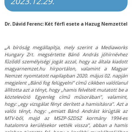
2023.12.29.
Dr. Dávid Ferenc: Két férfi esete a Hazug Nemzettel
„
A bíróság megállapítja, mely szerint a Mediaworks
Hungary Zrt. megsértette Bánó András jóhírnévhez
fűződő személyiségi jogát
azzal, hogy az általa kiadott
magyarnemzet.hu hírportálon, valamint a Magyar
Nemzet nyomtatott napilapban 2020. május 02. napján
megjelent „Bánó fog felügyelni” című cikkben valótlanul
állította azt a tényt, hogy „hamis felvételt mutatott be a
köztelevízió Egyenleg című műsorában”, valamint,
hogy: „egy vizsgálat fényt derített a hamisításra”. Azt a
valós tényt, hogy: „emiatt Bánó Andrást kirúgták az
MTV-ből, majd az MSZP-SZDSZ kormány 1994-es
hatalomra kerülésekor vették vissza”, abban a hamis