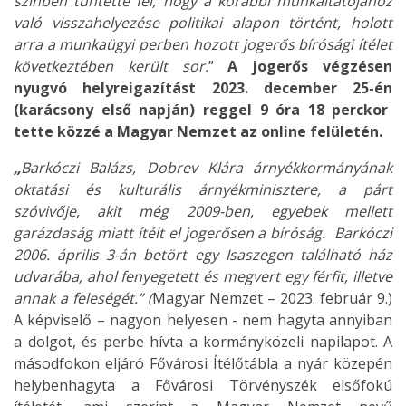
színben tüntette fel, hogy a korábbi munkáltatójához
való visszahelyezése politikai alapon történt, holott
arra a munkaügyi perben hozott jogerős bírósági ítélet
következtében került sor.
”
A jogerős végzésen
nyugvó helyreigazítást
2023. december 25-én
(karácsony első napján) reggel 9 óra 18 perckor
tette közzé a Magyar Nemzet az online felületén.
„
Barkóczi Balázs, Dobrev Klára árnyékkormányának
oktatási és kulturális árnyékminisztere, a párt
szóvivője, akit még 2009-ben, egyebek mellett
garázdaság miatt ítélt el jogerősen a bíróság. Barkóczi
2006. április 3-án betört egy Isaszegen található ház
udvarába, ahol fenyegetett és megvert egy férfit, illetve
annak a feleségét.” (
Magyar Nemzet – 2023. február 9.)
A képviselő – nagyon helyesen - nem hagyta annyiban
a dolgot, és perbe hívta a kormányközeli napilapot. A
másodfokon eljáró Fővárosi Ítélőtábla a nyár közepén
helybenhagyta a Fővárosi Törvényszék elsőfokú