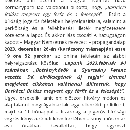
ítéletét, ami szerint a Magyar Nemzet nevű
kormánypárti lap valótlanul állította, hogy
„Barkóczi
Balázs megvert egy férfit és a feleségét
”. Ezért a
bíróság jogerős ítéletében helyreigazításra, valamint a
perköltség és a fellebbezési illeték megfizetésére
kötelezte a lapot. És akkor láss csodát! A hazugságon
kapott – Magyar Nemzetnek nevezett – propagandalap
2023. december 26-án
(karácsony másnapján) este
19 óra 52 perckor
az online felületén az alábbi
helyreigazítást közölte: „
Lapunk 2023.február 9-i
számában „Botrányhősök a Gyurcsány Ferenc
vezette DK elnökségének új tagjai” címmel
megjelent cikkében valótlanul állítottuk, hogy
Barkóczi Balázs megvert egy férfit és a feleségét”.
Ugye, érzékelik, amit én: először hitvány módon és
alaptalanul megrágalmaztak egy ellenzéki politikust,
majd rá 11 hónappal – kizárólag a jogerős bírósági
végzés kényszerének következtében – sunyi módon az
esti órákban bevallották, hogy egyrészt