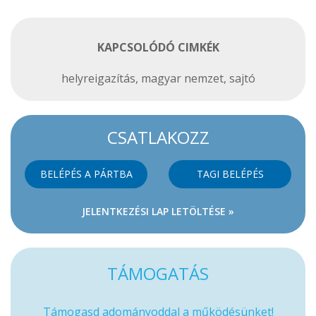
KAPCSOLÓDÓ CIMKÉK
helyreigazítás
,
magyar nemzet
,
sajtó
CSATLAKOZZ
BELÉPÉS A PÁRTBA
TAGI BELÉPÉS
JELENTKEZÉSI LAP LETÖLTÉSE »
TÁMOGATÁS
Támogasd adományoddal a működésünket!