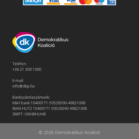
Telefon:
+36 21 300 1000
E-mail:
info@dkp.hu
Bankszámlaszámunk:
K&H bank 10400171-50526590-49821008
IBAN HU72 10400171 50526590 49821008
SWIFT: OKHBHUHB
© 2026 Demokratikus Koalíció