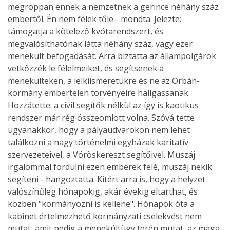
megroppan ennek a nemzetnek a gerince néhány száz
embertől. Én nem félek tőle - mondta. Jelezte:
támogatja a kötelező kvótarendszert, és
megvalósíthatónak látta néhány száz, vagy ezer
menekült befogadását. Arra biztatta az állampolgárok
vetkőzzék le félelmeiket, és segítsenek a
menekülteken, a lelkiismeretükre és ne az Orbán-
kormány embertelen törvényeire hallgassanak.
Hozzátette: a civil segítők nélkül az így is kaotikus
rendszer már rég összeomlott volna. Szóvá tette
ugyanakkor, hogy a pályaudvarokon nem lehet
találkozni a nagy történelmi egyházak karitatív
szervezeteivel, a Vöröskereszt segítőivel. Muszáj
irgalommal fordulni ezen emberek felé, muszáj nekik
segíteni - hangoztatta. Kitért arra is, hogy a helyzet
valószínűleg hónapokig, akár évekig eltarthat, és
közben "kormányozni is kellene". Hónapok óta a
kabinet értelmezhető kormányzati cselekvést nem
mutat, amit pedig a menekültügy terén mutat, az maga