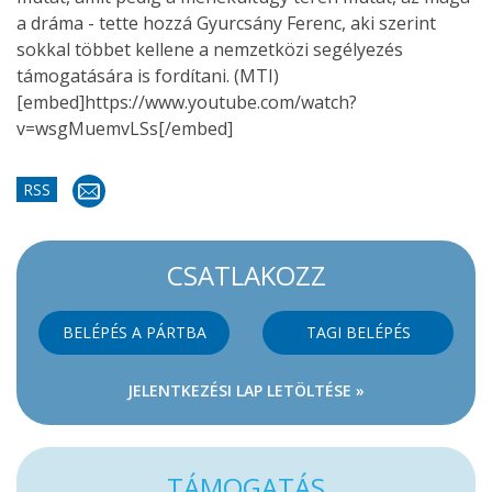
a dráma - tette hozzá Gyurcsány Ferenc, aki szerint
sokkal többet kellene a nemzetközi segélyezés
támogatására is fordítani.
(MTI
)
[embed]https://www.youtube.com/watch?
v=wsgMuemvLSs[/embed]
RSS
CSATLAKOZZ
BELÉPÉS A PÁRTBA
TAGI BELÉPÉS
JELENTKEZÉSI LAP LETÖLTÉSE »
TÁMOGATÁS