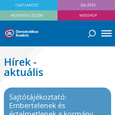
CSATLAKOZZ
BELÉPÉS
AKTIVISTA LESZEK!
WEBSHOP
Hírek -
aktuális
Sajtótájékoztató:
Embertelenek és
értelmetlenek a kormány