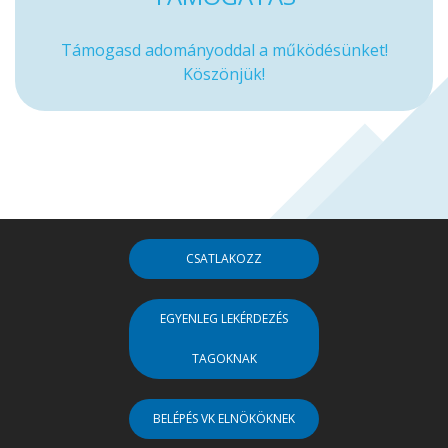
Támogasd adományoddal a működésünket!
Köszönjük!
CSATLAKOZZ
EGYENLEG LEKÉRDEZÉS
TAGOKNAK
BELÉPÉS VK ELNÖKÖKNEK