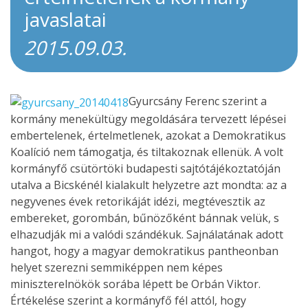
javaslatai
2015.09.03.
Gyurcsány Ferenc szerint a
kormány menekültügy megoldására tervezett lépései
embertelenek, értelmetlenek, azokat a Demokratikus
Koalíció nem támogatja, és tiltakoznak ellenük. A volt
kormányfő csütörtöki budapesti sajtótájékoztatóján
utalva a Bicskénél kialakult helyzetre azt mondta: az a
negyvenes évek retorikáját idézi, megtévesztik az
embereket, gorombán, bűnözőként bánnak velük, s
elhazudják mi a valódi szándékuk. Sajnálatának adott
hangot, hogy a magyar demokratikus pantheonban
helyet szerezni semmiképpen nem képes
miniszterelnökök sorába lépett be Orbán Viktor.
Értékelése szerint a kormányfő fél attól, hogy