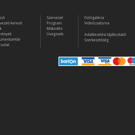
ció
Szervezet
Fotógaléria
vezeti kereső
Program
Videócsatorna
k
Működés
mények
Üvegzseb
Adatkezelési tájékoztató
umentumtár
Szerkesztőség
solat