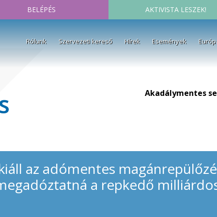
BELÉPÉS
AKTIVISTA LESZEK!
Rólunk
Szervezeti kereső
Hírek
Események
Európ
Akadálymentes se
s
kiáll az adómentes magánrepülőzés
megadóztatná a repkedő milliárdo