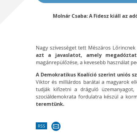
Molnár Csaba: A Fidesz kiáll az
Nagy szívességet tett Mészáros Lőrincnek 
azt a javaslatot, amely megadóztat
magánrepülőzése, a kevesebb használat ped
A Demokratikus Koalíció szerint uniós s
Viktor és milliárdos barátai a magyarok e
tudják kifizetni a dráguló üzemanyagot
szociáldemokrata fordulatra készül a kor
teremtünk.
RSS