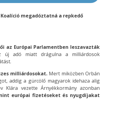
 Koalíció megadóztatná a repkedő
lői az Európai Parlamentben leszavazták
új adó miatt drágulna a milliárdosok
tást.
zes milliárdosokat.
Mert miközben Orbán
got, addig a gürcölő magyarok idehaza alig
rev Klára vezette Árnyékkormány azonban
int európai fizetéseket és nyugdíjakat