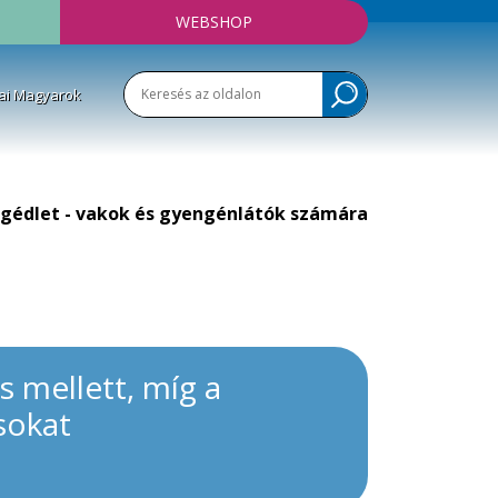
WEBSHOP
ai Magyarok
gédlet - vakok és gyengénlátók számára
 mellett, míg a
sokat