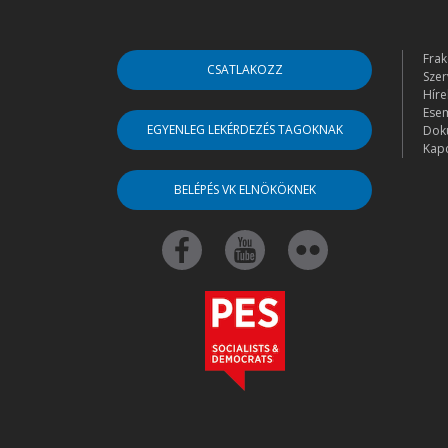
Frak
CSATLAKOZZ
Szer
Híre
Ese
EGYENLEG LEKÉRDEZÉS TAGOKNAK
Dok
Kapc
BELÉPÉS VK ELNÖKÖKNEK