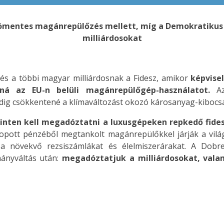
 adómentes magánrepülőzés mellett, míg a Demokratikus
milliárdosokat
és a többi magyar milliárdosnak a Fidesz, amikor
képvise
ná az EU-n belüli magánrepülőgép-használatot.
Az 
ig csökkentené a klímaváltozást okozó károsanyag-kibocsá
zinten kell megadóztatni a luxusgépeken repkedő fides
llopott pénzéből megtankolt magánrepülőkkel járják a vilá
, a növekvő rezsiszámlákat és élelmiszerárakat. A Dob
mányváltás után:
megadóztatjuk a milliárdosokat, valam