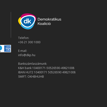
Telefon:
+36 21 300 1000
E-mail:
info@dkp.hu
Bankszámlaszámunk:
K&H bank 10400171-50526590-49821008
IBAN HU72 10400171 50526590 49821008
SWIFT: OKHBHUHB