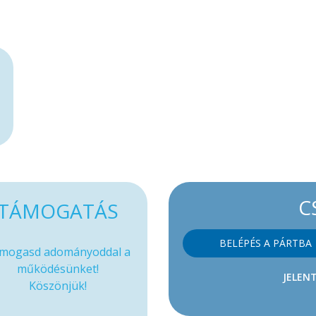
C
TÁMOGATÁS
BELÉPÉS A PÁRTBA
mogasd adományoddal a
működésünket!
JELENT
Köszönjük!