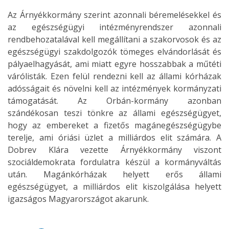
Az Árnyékkormány szerint azonnali béremelésekkel és
az egészségügyi intézményrendszer azonnali
rendbehozatalával kell megállítani a szakorvosok és az
egészségügyi szakdolgozók tömeges elvándorlását és
pályaelhagyását, ami miatt egyre hosszabbak a műtéti
várólisták. Ezen felül rendezni kell az állami kórházak
adósságait és növelni kell az intézmények kormányzati
támogatását. Az Orbán-kormány azonban
szándékosan teszi tönkre az állami egészségügyet,
hogy az embereket a fizetős magánegészségügybe
terelje, ami óriási üzlet a milliárdos elit számára. A
Dobrev Klára vezette Árnyékkormány viszont
szociáldemokrata fordulatra készül a kormányváltás
után. Magánkórházak helyett erős állami
egészségügyet, a milliárdos elit kiszolgálása helyett
igazságos Magyarországot akarunk.