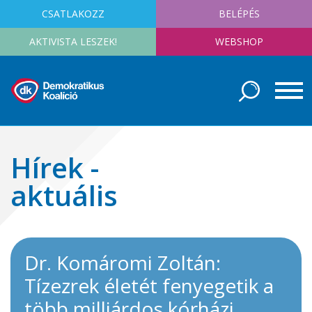
CSATLAKOZZ
BELÉPÉS
AKTIVISTA LESZEK!
WEBSHOP
Hírek -
aktuális
Dr. Komáromi Zoltán:
Tízezrek életét fenyegetik a
több milliárdos kórházi