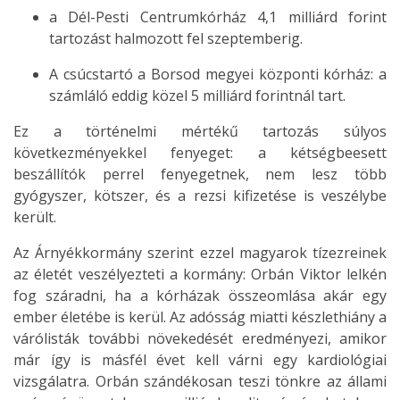
a Dél-Pesti Centrumkórház 4,1 milliárd forint
tartozást halmozott fel szeptemberig.
A csúcstartó a Borsod megyei központi kórház: a
számláló eddig közel 5 milliárd forintnál tart.
​Ez a történelmi mértékű tartozás súlyos
következményekkel fenyeget: a kétségbeesett
beszállítók perrel fenyegetnek, nem lesz több
gyógyszer, kötszer, és a rezsi kifizetése is veszélybe
került.
Az Árnyékkormány szerint ezzel magyarok tízezreinek
az életét veszélyezteti a kormány: Orbán Viktor lelkén
fog száradni, ha a kórházak összeomlása akár egy
ember életébe is kerül. Az adósság miatti készlethiány a
várólisták további növekedését eredményezi, amikor
már így is másfél évet kell várni egy kardiológiai
vizsgálatra. Orbán szándékosan teszi tönkre az állami