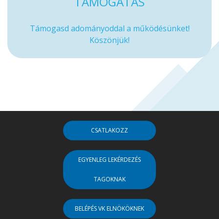
TÁMOGATÁS
Támogasd adományoddal a működésünket!
Köszönjük!
CSATLAKOZZ
EGYENLEG LEKÉRDEZÉS
TAGOKNAK
BELÉPÉS VK ELNÖKÖKNEK