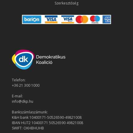
Szerkesztőség
Telefon:
+36 21 300 1000
E-mail:
info@dkp.hu
Bankszámlaszámunk:
K&H bank 10400171-50526590-49821008
IBAN HU72 10400171 50526590 49821008
SWIFT: OKHBHUHB