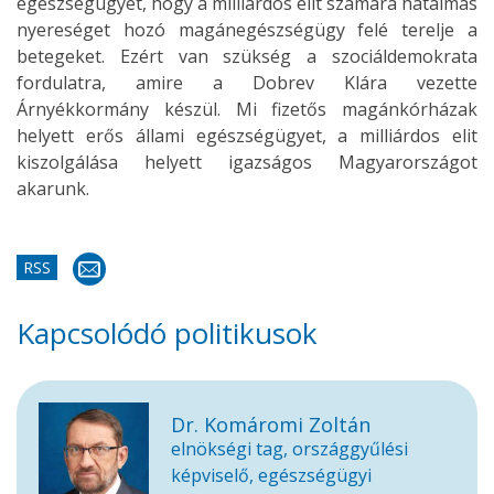
egészségügyet, hogy a milliárdos elit számára hatalmas
nyereséget hozó magánegészségügy felé terelje a
betegeket. Ezért van szükség a szociáldemokrata
fordulatra, amire a Dobrev Klára vezette
Árnyékkormány készül. Mi fizetős magánkórházak
helyett erős állami egészségügyet, a milliárdos elit
kiszolgálása helyett igazságos Magyarországot
akarunk.
RSS
Kapcsolódó politikusok
Dr. Komáromi Zoltán
elnökségi tag, országgyűlési
képviselő, egészségügyi