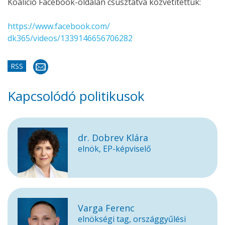
Koalíció Facebook-oldalán csúsztatva közvetítettük:
https://www.facebook.com/
dk365/videos/1339146656706282
RSS
Kapcsolódó politikusok
dr. Dobrev Klára
elnök, EP-képviselő
Varga Ferenc
elnökségi tag, országgyűlési