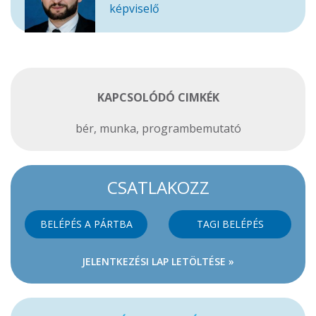
képviselő
KAPCSOLÓDÓ CIMKÉK
bér
,
munka
,
programbemutató
CSATLAKOZZ
BELÉPÉS A PÁRTBA
TAGI BELÉPÉS
JELENTKEZÉSI LAP LETÖLTÉSE »