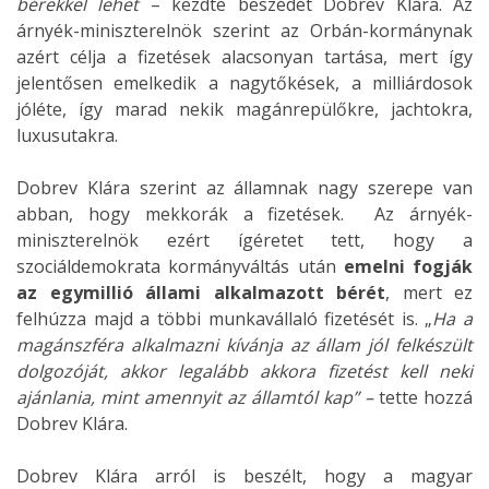
bérekkel lehet
– kezdte beszédét Dobrev Klára. Az
árnyék-miniszterelnök szerint az Orbán-kormánynak
azért célja a fizetések alacsonyan tartása, mert így
jelentősen emelkedik a nagytőkések, a milliárdosok
jóléte, így marad nekik magánrepülőkre, jachtokra,
luxusutakra.
Dobrev Klára szerint az államnak nagy szerepe van
abban, hogy mekkorák a fizetések. Az árnyék-
miniszterelnök ezért ígéretet tett, hogy a
szociáldemokrata kormányváltás után
emelni fogják
az egymillió állami alkalmazott bérét
, mert ez
felhúzza majd a többi munkavállaló fizetését is. „
Ha a
magánszféra alkalmazni kívánja az állam jól felkészült
dolgozóját, akkor legalább akkora fizetést kell neki
ajánlania, mint amennyit az államtól kap” –
tette hozzá
Dobrev Klára.
Dobrev Klára arról is beszélt, hogy a magyar