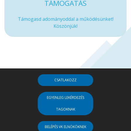
TÁMOGATÁS
Támogasd adományoddal a működésünket!
Köszönjük!
CSATLAKOZZ
EGYENLEG LEKÉRDEZÉS
TAGOKNAK
BELÉPÉS VK ELNÖKÖKNEK