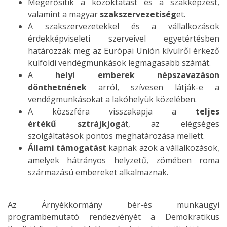
Megerősítik a közoktatást és a szakképzést,
valamint a magyar
szakszervezetiség
et.
A szakszervezetekkel és a vállalkozások
érdekképviseleti szerveivel egyetértésben
határozzák meg az Európai Unión kívülről érkező
külföldi vendégmunkások legmagasabb számát.
A
helyi emberek népszavazáson
dönthetnének
arról, szívesen látják-e a
vendégmunkásokat a lakóhelyük közelében.
A közszféra visszakapja a
teljes
értékű
sztrájkjog
át, az elégséges
szolgáltatások pontos meghatározása mellett.
Állami támogatást
kapnak azok a vállalkozások,
amelyek hátrányos helyzetű, zömében roma
származású embereket alkalmaznak.
Az Árnyékkormány bér-és munkaügyi
programbemutató rendezvényét a Demokratikus