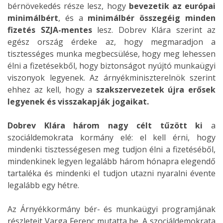
bérnövekedés része lesz, hogy
bevezetik az európai
minimálbért
, és a
minimálbér összegéig minden
fizetés SZJA-mentes
lesz. Dobrev Klára szerint az
egész ország érdeke az, hogy megmaradjon a
tisztességes munka megbecsülése, hogy meg lehessen
élni a fizetésekből, hogy biztonságot nyújtó munkaügyi
viszonyok legyenek. Az árnyékminiszterelnök szerint
ehhez az kell, hogy a
szakszervezetek
újra erősek
legyenek és visszakapják jogaikat.
Dobrev Klára három nagy célt tűzött ki
a
szociáldemokrata kormány elé: el kell érni, hogy
mindenki tisztességesen meg tudjon élni a fizetéséből,
mindenkinek legyen legalább három hónapra elegendő
tartaléka és mindenki el tudjon utazni nyaralni évente
legalább egy hétre.
Az Árnyékkormány bér- és munkaügyi programjának
részleteit Varga Ferenc mutatta be. A szociáldemokrata