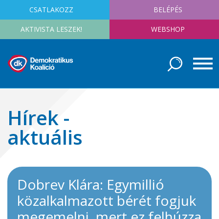
CSATLAKOZZ
BELÉPÉS
AKTIVISTA LESZEK!
WEBSHOP
Hírek -
aktuális
Dobrev Klára: Egymillió
közalkalmazott bérét fogjuk
megemelni, mert ez felhúzza