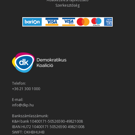
Szerkesztőség
Telefon:
+36 21 300 1000
E-mail:
info@dkp.hu
Bankszámlaszámunk:
K&H bank 10400171-50526590-49821008
IBAN HU72 10400171 50526590 49821008
SWIFT: OKHBHUHB