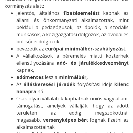
kormányzás alatt:
jelentős, általános
fizetésemelés
t kapnak az
állami és önkormányzati alkalmazottak, mint
például a pedagógusok, az ápolók, a szociális
munkások, a közigazgatási dolgozók, az óvodai és
bölcsődei dolgozók,
bevezetik az
európai minimálbér-szabályozás
t,
A vállalkozások a béremelés miatti közterhek
ellensúlyozására
adó- és járulékkedvezmény
t
kapnak,
adómentes
lesz a
minimálbér,
Az
álláskeresési járadék
folyósítási ideje
kilenc
hónapra
nő.
Csak olyan vállalatok kaphatnak uniós vagy állami
támogatást, amelyek vállalják, hogy az adott
területen az eddig megszokottnál
magasabb,
versenyképes bér
t fognak fizetni az
alkalmazottainak.