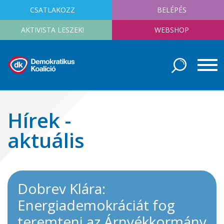
CSATLAKOZZ
BELÉPÉS
AKTIVISTA LESZEK!
WEBSHOP
Hírek -
aktuális
Dobrev Klára:
Energiademokráciát fog
teremteni az Árnyékkormány