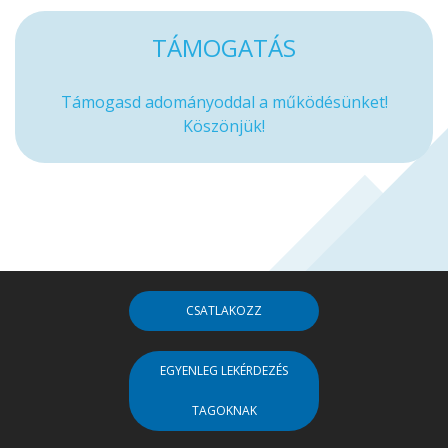
TÁMOGATÁS
Támogasd adományoddal a működésünket!
Köszönjük!
CSATLAKOZZ
EGYENLEG LEKÉRDEZÉS
TAGOKNAK