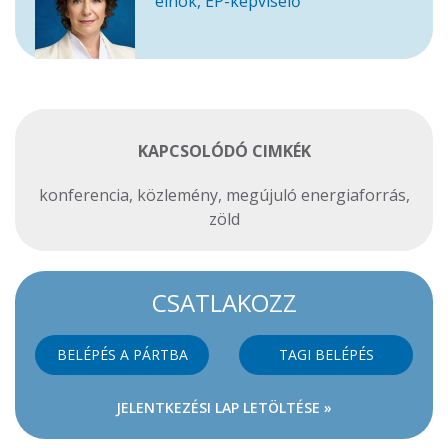
elnök, EP-képviselő
KAPCSOLÓDÓ CIMKÉK
konferencia
,
közlemény
,
megújuló energiaforrás
,
zöld
CSATLAKOZZ
BELÉPÉS A PÁRTBA
TAGI BELÉPÉS
JELENTKEZÉSI LAP LETÖLTÉSE »