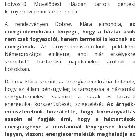
Eötvös10 Művelődési Házban tartott pénteki
környezetvédelmi konferencián.
A rendezvényen Dobrev Klára elmondta,
az
energiademokrácia lényege, hogy a háztartások
nem csak fogyasztói, hanem termelői is lesznek az
energiának.
Az árnyék-miniszterelnök példaként
Németországot említette, ahol már erkélyekre
szerelhető háztartási napelemeket árulnak a
boltokban.
Dobrev Klára szerint az energiademokrácia feltétele,
hogy az állam pénzügyileg is támogassa a háztartási
energiatermelést, valamint a házak és lakások
energetikai korszerűsítését, szigetelését.
Az árnyék-
miniszterelnök hozzátette, hogy kormányváltás
esetén el fogják érni, hogy a háztartások
energiaigénye a mostaninál lényegesen kisebb
legyen, viszont energiatermelésük meghaladja az