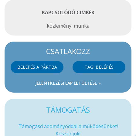
KAPCSOLÓDÓ CIMKÉK
közlemény
,
munka
CSATLAKOZZ
BELÉPÉS A PÁRTBA
TAGI BELÉPÉS
JELENTKEZÉSI LAP LETÖLTÉSE »
TÁMOGATÁS
Támogasd adományoddal a működésünket!
Köszönjük!