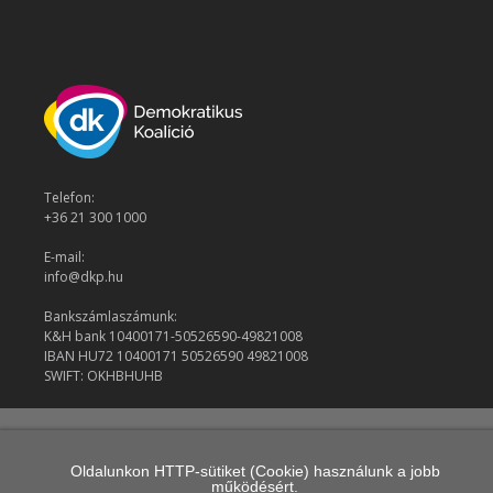
Telefon:
+36 21 300 1000
E-mail:
info@dkp.hu
Bankszámlaszámunk:
K&H bank 10400171-50526590-49821008
IBAN HU72 10400171 50526590 49821008
SWIFT: OKHBHUHB
© 2026 Demokratikus Koalíció
Oldalunkon HTTP-sütiket (Cookie) használunk a jobb
működésért.