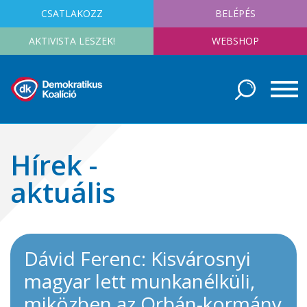
CSATLAKOZZ
BELÉPÉS
AKTIVISTA LESZEK!
WEBSHOP
Hírek -
aktuális
Dávid Ferenc: Kisvárosnyi
magyar lett munkanélküli,
miközben az Orbán-kormány