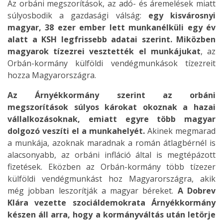
Az orbáni megszorítások, az adó- és áremelések miatt
súlyosbodik a gazdasági válság:
egy kisvárosnyi
magyar, 38 ezer ember lett munkanélküli egy év
alatt a KSH legfrissebb adatai szerint. Miközben
magyarok tízezrei vesztették el munkájukat
, az
Orbán-kormány külföldi vendégmunkások tízezreit
hozza Magyarországra.
Az Árnyékkormány szerint az orbáni
megszorítások súlyos károkat okoznak a hazai
vállalkozásoknak, emiatt egyre több magyar
dolgozó veszíti el a munkahelyét.
Akinek megmarad
a munkája, azoknak maradnak a román átlagbérnél is
alacsonyabb, az orbáni infláció által is megtépázott
fizetések. Eközben az Orbán-kormány több tízezer
külföldi vendégmunkást hoz Magyarországra, akik
még jobban leszorítják a magyar béreket.
A Dobrev
Klára vezette szociáldemokrata Árnyékkormány
készen áll arra, hogy a kormányváltás után letörje