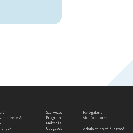
ció
Szervezet
Fotógaléria
vezeti kereső
Program
Videócsatorna
k
Működés
mények
Üvegzseb
Adatkezelési tájékoztató