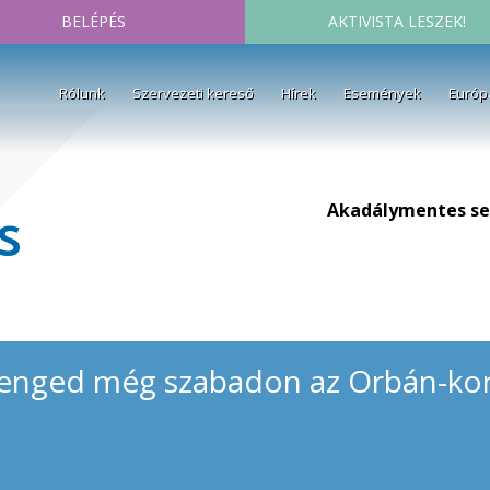
BELÉPÉS
AKTIVISTA LESZEK!
Rólunk
Szervezeti kereső
Hírek
Események
Európ
Akadálymentes se
s
nged még szabadon az Orbán-kor
l