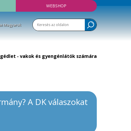
WEBSHOP
ai Magyarok
gédlet - vakok és gyengénlátók számára
mány? A DK válaszokat