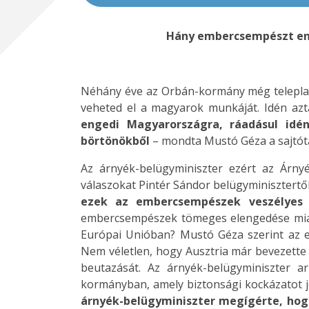
Hány embercsempészt eng
Néhány éve az Orbán-kormány még teleplaká
veheted el a magyarok munkáját. Idén azt
engedi Magyarországra, ráadásul id
börtönökből
– mondta Mustó Géza a sajtót
Az árnyék-belügyminiszter ezért az Árny
válaszokat Pintér Sándor belügyminisztertő
ezek az embercsempészek veszélyes 
embercsempészek tömeges elengedése miat
Európai Unióban? Mustó Géza szerint az 
Nem véletlen, hogy Ausztria már bevezette 
beutazását. Az árnyék-belügyminiszter a
kormányban, amely biztonsági kockázatot 
árnyék-belügyminiszter megígérte, ho