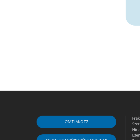
Frak
CSATLAKOZZ
Szer
Híre
Ese