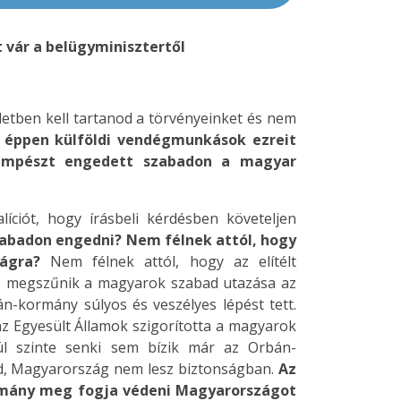
vár a belügyminisztertől
etben kell tartanod a törvényeinket és nem
 éppen külföldi vendégmunkások ezreit
sempészt engedett szabadon a magyar
ciót, hogy írásbeli kérdésben követeljen
badon engedni? Nem félnek attól, hogy
ágra?
Nem félnek attól, hogy az elítélt
s megszűnik a magyarok szabad utazása az
kormány súlyos és veszélyes lépést tett.
az Egyesült Államok szigorította a magyarok
zül szinte senki sem bízik már az Orbán-
ad, Magyarország nem lesz biztonságban.
Az
rmány meg fogja védeni Magyarországot