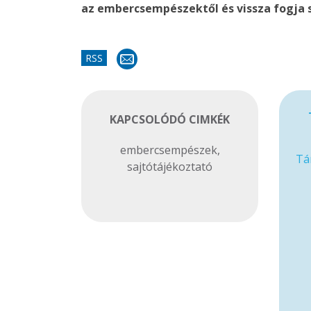
az embercsempészektől és vissza fogja
RSS
KAPCSOLÓDÓ CIMKÉK
embercsempészek
,
Tá
sajtótájékoztató