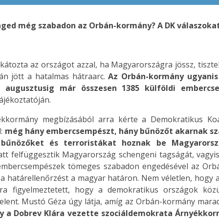
ed még szabadon az Orbán-kormány? A DK válaszokat 
tozta az országot azzal, ha Magyarországra jössz, tisztel
án jött a hatalmas hátraarc.
Az Orbán-kormány ugyanis
én augusztusig már összesen 1385 külföldi emberc
ájékoztatóján.
ékkormány megbízásából arra kérte a Demokratikus Koalí
l:
még hány embercsempészt, hány bűnözőt akarnak sza
bűnözőket és terroristákat hoznak be Magyarorsz
t felfüggesztik Magyarország schengeni tagságát, vagyi
embercsempészek tömeges szabadon engedésével az Orbán-
a határellenőrzést a magyar határon. Nem véletlen, hogy 
rra figyelmeztetett, hogy a demokratikus országok kö
jelent. Mustó Géza úgy látja, amíg az Orbán-kormány mar
gy a Dobrev Klára vezette szociáldemokrata Árnyékko