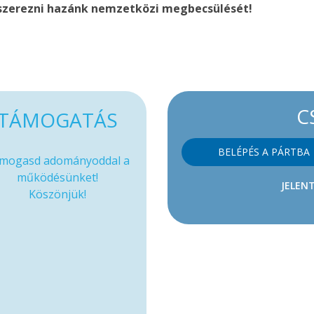
 szerezni hazánk nemzetközi megbecsülését!
C
TÁMOGATÁS
BELÉPÉS A PÁRTBA
mogasd adományoddal a
működésünket!
JELENT
Köszönjük!