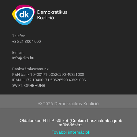
Telefon:
+36 21 300 1000
E-mail:
info@dkp.hu
Bankszámlaszámunk:
K&H bank 10400171-50526590-49821008
IBAN HU72 10400171 50526590 49821008
SWIFT: OKHBHUHB
© 2026 Demokratikus Koalíció
Oldalunkon HTTP-sütiket (Cookie) használunk a jobb
működésért.
További információk