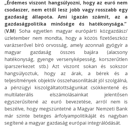
„Érdemes viszont hangsúlyozni, hogy az euró nem
csodaszer, nem ettől lesz jobb vagy rosszabb egy
gazdaság állapota. Ami igazán számít, az a
gazdaságpolitika minősége és hatékonysága.”
(
V.M
) Soha egyetlen magyar európárti közgazdász/
üzletember nem mondta, hogy a közös fizetőeszköz
varázserővel bíró orvosság, amely azonnali gyógyír a
magyar gazdaság összes bajára (alacsony
hatékonyság, gyenge versenyképesség, korszerűtlen
iparszerkezet stb.) Azt viszont sokan és sokszor
hangsúlyoztuk, hogy az árak, a bérek és a
teljesítmények objektív összehasonlítását jól szolgálná,
a pénzügyi kiszolgáltatottságunkat csökkentené és
multilaterális elszámolásainkat jelentősen
egyszerűsítené az euró bevezetése, arról nem is
beszélve, hogy megszüntetné a Magyar Nemzeti Bank
már szinte beteges árfolyampolitikáját és nagyban
segítené a magyar gazdaság európai integrálódását.