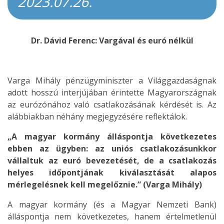
2023.07.26.
Dr. Dávid Ferenc: Vargával és euró nélkül
Varga Mihály pénzügyminiszter a Világgazdaságnak
adott hosszú interjújában érintette Magyarországnak
az eurózónához való csatlakozásának kérdését is. Az
alábbiakban néhány megjegyzésére reflektálok.
„A magyar kormány álláspontja következetes
ebben az ügyben: az uniós csatlakozásunkkor
vállaltuk az euró bevezetését, de a csatlakozás
helyes időpontjának kiválasztását alapos
mérlegelésnek kell megelőznie.” (Varga Mihály)
A magyar kormány (és a Magyar Nemzeti Bank)
álláspontja nem következetes, hanem értelmetlenül