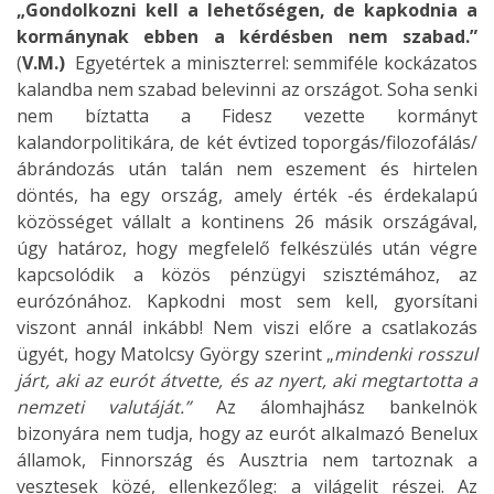
„Gondolkozni kell a lehetőségen, de kapkodnia a
kormánynak ebben a kérdésben nem szabad.”
(
V.M.)
Egyetértek a miniszterrel: semmiféle kockázatos
kalandba nem szabad belevinni az országot. Soha senki
nem bíztatta a Fidesz vezette kormányt
kalandorpolitikára, de két évtized toporgás/filozofálás/
ábrándozás után talán nem eszement és hirtelen
döntés, ha egy ország, amely érték -és érdekalapú
közösséget vállalt a kontinens 26 másik országával,
úgy határoz, hogy megfelelő felkészülés után végre
kapcsolódik a közös pénzügyi szisztémához, az
eurózónához. Kapkodni most sem kell, gyorsítani
viszont annál inkább! Nem viszi előre a csatlakozás
ügyét, hogy Matolcsy György szerint „
mindenki rosszul
járt, aki az eurót átvette, és az nyert, aki megtartotta a
nemzeti valutáját.”
Az álomhajhász bankelnök
bizonyára nem tudja, hogy az eurót alkalmazó Benelux
államok, Finnország és Ausztria nem tartoznak a
vesztesek közé, ellenkezőleg: a világelit részei. Az