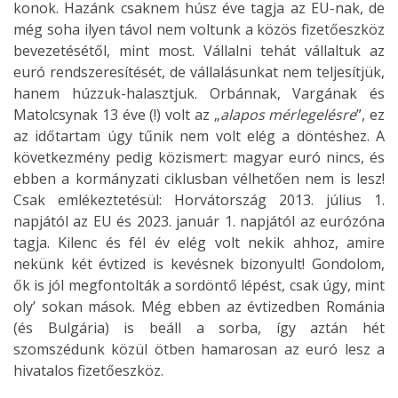
konok. Hazánk csaknem húsz éve tagja az EU-nak, de
még soha ilyen távol nem voltunk a közös fizetőeszköz
bevezetésétől, mint most. Vállalni tehát vállaltuk az
euró rendszeresítését, de vállalásunkat nem teljesítjük,
hanem húzzuk-halasztjuk. Orbánnak, Vargának és
Matolcsynak 13 éve (!) volt az „
alapos mérlegelésre
”, ez
az időtartam úgy tűnik nem volt elég a döntéshez. A
következmény pedig közismert: magyar euró nincs, és
ebben a kormányzati ciklusban vélhetően nem is lesz!
Csak emlékeztetésül: Horvátország 2013. július 1.
napjától az EU és 2023. január 1. napjától az eurózóna
tagja. Kilenc és fél év elég volt nekik ahhoz, amire
nekünk két évtized is kevésnek bizonyult! Gondolom,
ők is jól megfontolták a sordöntő lépést, csak úgy, mint
oly’ sokan mások. Még ebben az évtizedben Románia
(és Bulgária) is beáll a sorba, így aztán hét
szomszédunk közül ötben hamarosan az euró lesz a
hivatalos fizetőeszköz.