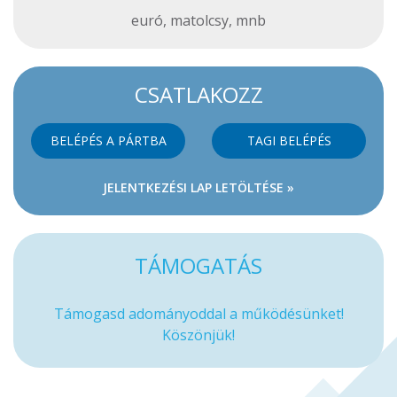
euró
,
matolcsy
,
mnb
CSATLAKOZZ
BELÉPÉS A PÁRTBA
TAGI BELÉPÉS
JELENTKEZÉSI LAP LETÖLTÉSE »
TÁMOGATÁS
Támogasd adományoddal a működésünket!
Köszönjük!