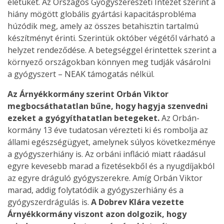
életüket. Az Országos Gyógyszerészeti Intézet szerint a
hiány mögött globális gyártási kapacitásprobléma
húzódik meg, amely az összes betahisztin tartalmú
készítményt érinti. Szerintük október végétől várható a
helyzet rendeződése. A betegséggel érintettek szerint a
környező országokban könnyen meg tudják vásárolni
a gyógyszert – NEAK támogatás nélkül.
Az Árnyékkormány szerint Orbán Viktor
megbocsáthatatlan bűne, hogy hagyja szenvedni
ezeket a gyógyíthatatlan betegeket.
Az Orbán-
kormány 13 éve tudatosan vérezteti ki és rombolja az
állami egészségügyet, amelynek súlyos következménye
a gyógyszerhiány is. Az orbáni infláció miatt ráadásul
egyre kevesebb marad a fizetésekből és a nyugdíjakból
az egyre dráguló gyógyszerekre. Amíg Orbán Viktor
marad, addig folytatódik a gyógyszerhiány és a
gyógyszerdrágulás is.
A Dobrev Klára vezette
Árnyékkormány viszont azon dolgozik, hogy