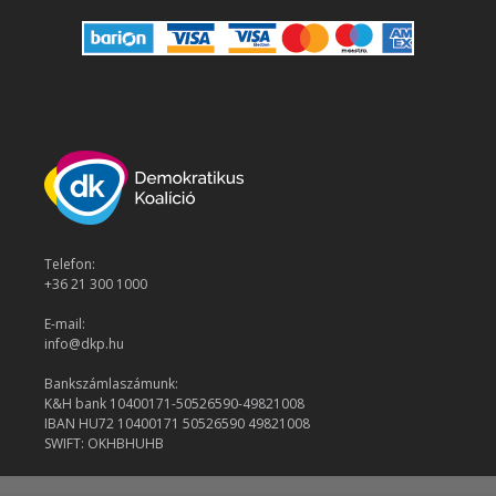
Telefon:
+36 21 300 1000
E-mail:
info@dkp.hu
Bankszámlaszámunk:
K&H bank 10400171-50526590-49821008
IBAN HU72 10400171 50526590 49821008
SWIFT: OKHBHUHB