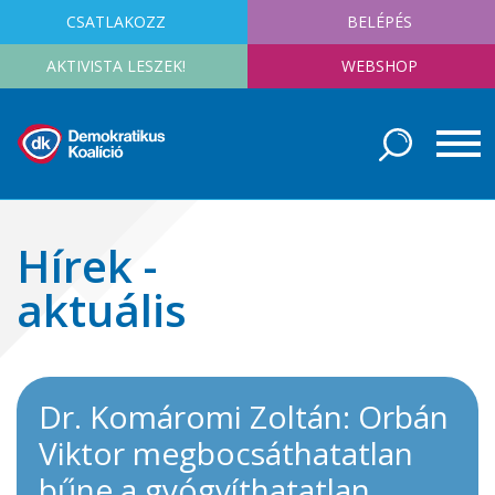
CSATLAKOZZ
BELÉPÉS
AKTIVISTA LESZEK!
WEBSHOP
Hírek -
aktuális
Dr. Komáromi Zoltán: Orbán
Viktor megbocsáthatatlan
bűne a gyógyíthatatlan