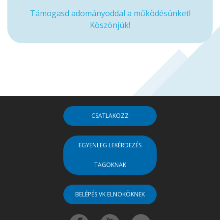
Támogasd adományoddal a működésünket!
Köszönjük!
CSATLAKOZZ
EGYENLEG LEKÉRDEZÉS
TAGOKNAK
BELÉPÉS VK ELNÖKÖKNEK