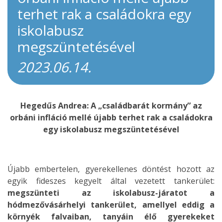
terhet rak a családokra egy
iskolabusz
megszüntetésével
2023.06.14.
Hegedűs Andrea: A „családbarát kormány” az
orbáni infláció mellé újabb terhet rak a családokra
egy iskolabusz megszüntetésével
Újabb embertelen, gyerekellenes döntést hozott az
egyik fideszes kegyelt által vezetett tankerület:
megszünteti az iskolabusz-járatot a
hódmezővásárhelyi tankerület, amellyel eddig a
környék falvaiban, tanyáin élő gyerekeket