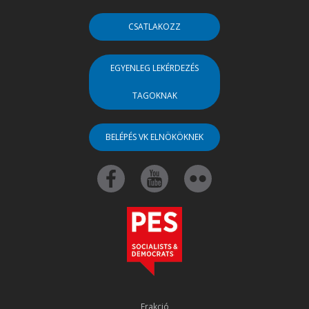
CSATLAKOZZ
EGYENLEG LEKÉRDEZÉS
TAGOKNAK
BELÉPÉS VK ELNÖKÖKNEK
Frakció