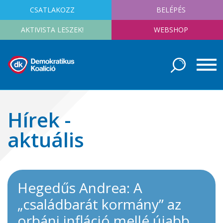
CSATLAKOZZ
BELÉPÉS
AKTIVISTA LESZEK!
WEBSHOP
Hírek -
aktuális
Hegedűs Andrea: A
„családbarát kormány” az
orbáni infláció mellé újabb