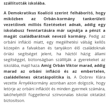
szállították iskolába.
A Demokratikus Koalíció szerint felháborító, hogy
miközben az Orbán-kormány tankerületi
vezetőinek milliós fizetéseket adnak, addig egy
iskolabusz fenntartására már sajnálja a pénzt a
magát családbarátnak nevező kormány.
Pedig az
orbáni infláció miatt, egy megélhetési válság kellős
közepén a falvakban és tanyákon élő családoknak
óriási segítséget jelent, ha háztól házig állami
segítséggel, biztonságban szállítják a gyerekeket az
iskolába, majd haza.
Amíg Orbán Viktor marad, addig
marad az orbáni infláció és az embertelen,
családellenes oktatáspolitika is.
A Dobrev Klára
vezette Árnyékkormány azonban azon dolgozik, hogy
letörje az orbáni inflációt és minden gyermek számára,
lakóhelyétől függetlenül színvonalas iskolai oktatást
biztosítson.