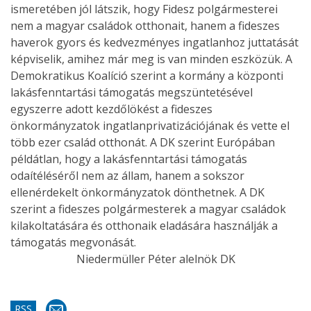
ismeretében jól látszik, hogy Fidesz polgármesterei
nem a magyar családok otthonait, hanem a fideszes
haverok gyors és kedvezményes ingatlanhoz juttatását
képviselik, amihez már meg is van minden eszközük. A
Demokratikus Koalíció szerint a kormány a központi
lakásfenntartási támogatás megszüntetésével
egyszerre adott kezdőlökést a fideszes
önkormányzatok ingatlanprivatizációjának és vette el
több ezer család otthonát. A DK szerint Európában
példátlan, hogy a lakásfenntartási támogatás
odaítéléséről nem az állam, hanem a sokszor
ellenérdekelt önkormányzatok dönthetnek. A DK
szerint a fideszes polgármesterek a magyar családok
kilakoltatására és otthonaik eladására használják a
támogatás megvonását.
Niedermüller Péter alelnök DK
RSS