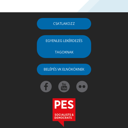
CSATLAKOZZ
EGYENLEG LEKÉRDEZÉS
TAGOKNAK
BELÉPÉS VK ELNÖKÖKNEK