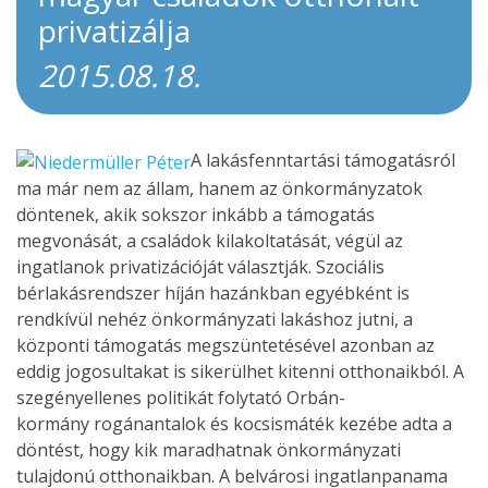
privatizálja
2015.08.18.
A lakásfenntartási támogatásról
ma már nem az állam, hanem az önkormányzatok
döntenek, akik sokszor inkább a támogatás
megvonását, a családok kilakoltatását, végül az
ingatlanok privatizációját választják. Szociális
bérlakásrendszer híján hazánkban egyébként is
rendkívül nehéz önkormányzati lakáshoz jutni, a
központi támogatás megszüntetésével azonban az
eddig jogosultakat is sikerülhet kitenni otthonaikból. A
szegényellenes politikát folytató Orbán-
kormány rogánantalok és kocsismáték kezébe adta a
döntést, hogy kik maradhatnak önkormányzati
tulajdonú otthonaikban. A belvárosi ingatlanpanama