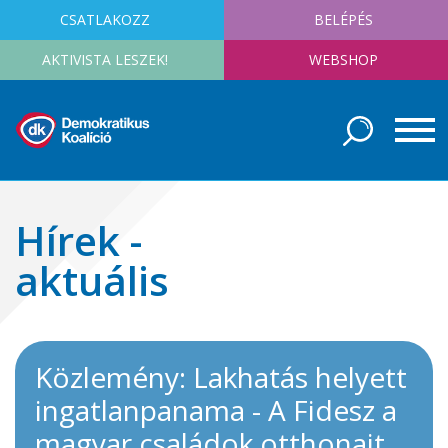
CSATLAKOZZ
BELÉPÉS
AKTIVISTA LESZEK!
WEBSHOP
Hírek -
aktuális
Közlemény: Lakhatás helyett
ingatlanpanama - A Fidesz a
magyar családok otthonait