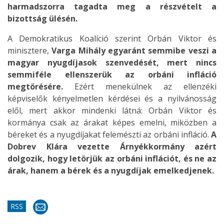
harmadszorra tagadta meg a részvételt a
bizottság ülésén.
A Demokratikus Koalíció szerint Orbán Viktor és
minisztere,
Varga Mihály egyaránt semmibe veszi a
magyar nyugdíjasok szenvedését, mert nincs
semmiféle ellenszerük az orbáni infláció
megtörésére.
Ezért menekülnek az ellenzéki
képviselők kényelmetlen kérdései és a nyilvánosság
elől, mert akkor mindenki látná: Orbán Viktor és
kormánya csak az árakat képes emelni, miközben a
béreket és a nyugdíjakat felemészti az orbáni infláció.
A
Dobrev Klára vezette Árnyékkormány azért
dolgozik, hogy letörjük az orbáni inflációt, és ne az
árak, hanem a bérek és a nyugdíjak emelkedjenek.
RSS