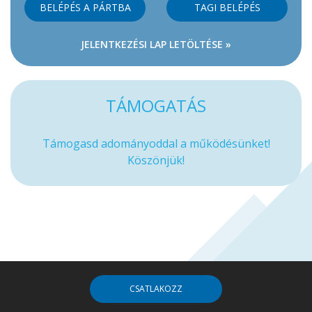
BELÉPÉS A PÁRTBA
TAGI BELÉPÉS
JELENTKEZÉSI LAP LETÖLTÉSE »
TÁMOGATÁS
Támogasd adományoddal a működésünket!
Köszönjük!
CSATLAKOZZ