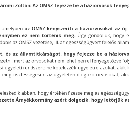
áromi Zoltán: Az OMSZ fejezze be a háziorvosok fenye
l, amelyben
az OMSZ kényszeríti a háziorvosokat az új 
nnyiben ez nem történik meg.
Úgy gondoljuk, hogy ez
bis az OMSZ vezetése, ill. az egészségügyért felelős államt
, és az államtitkárságot, hogy fejezze be a háziorv
etni, mert az orvosokat nem lehet perrel fenyegetőzve fol
i ügyeleti rendszert: ne kötelezzék ügyeletre azokat, akik 
k meg tisztességesen az ügyeleten dolgozó orvosokat, akkor
 jeleskedik abban, hogy értékén fizesse meg az egészségü
ezette Árnyékkormány azért dolgozik, hogy letörjük az 