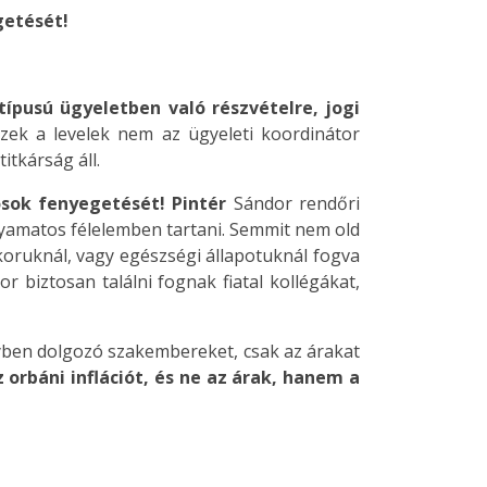
getését!
típusú ügyeletben való részvételre, jogi
ek a levelek nem az ügyeleti koordinátor
itkárság áll.
osok fenyegetését! Pintér
Sándor rendőri
yamatos félelemben tartani. Semmit nem old
koruknál, vagy egészségi állapotuknál fogva
 biztosan találni fognak fiatal kollégákat,
gyben dolgozó szakembereket, csak az árakat
orbáni inflációt, és ne az árak, hanem a