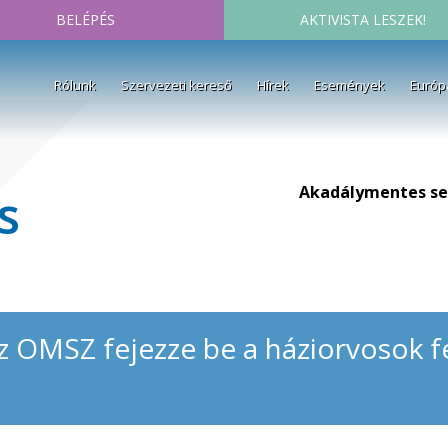
BELÉPÉS
AKTIVISTA LESZEK!
Rólunk
Szervezeti kereső
Hírek
Események
Európ
Akadálymentes se
s
z OMSZ fejezze be a háziorvosok f