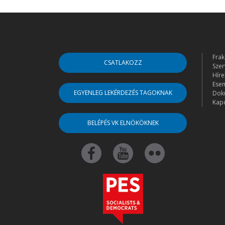
Frak
CSATLAKOZZ
Szer
Híre
Ese
EGYENLEG LEKÉRDEZÉS TAGOKNAK
Dok
Kapc
BELÉPÉS VK ELNÖKÖKNEK