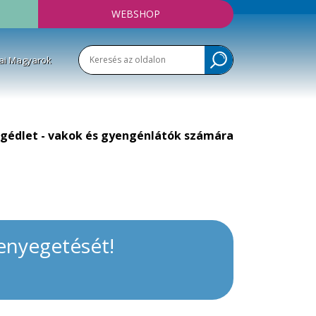
WEBSHOP
ai Magyarok
gédlet - vakok és gyengénlátók számára
enyegetését!