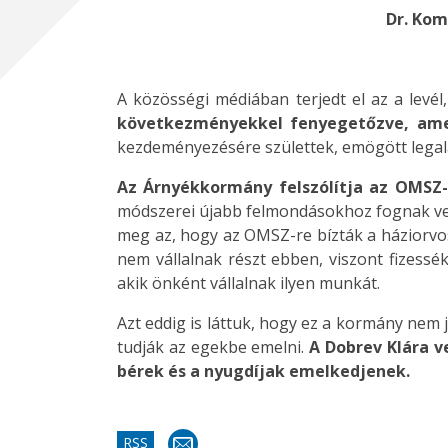
Dr. Kom
A közösségi médiában terjedt el az a levé
következményekkel fenyegetőzve, ame
kezdeményezésére születtek, emögött legaláb
Az Árnyékkormány felszólítja az OMSZ-t
módszerei újabb felmondásokhoz fognak vez
meg az, hogy az OMSZ-re bízták a háziorvos
nem vállalnak részt ebben, viszont fizessé
akik önként vállalnak ilyen munkát.
Azt eddig is láttuk, hogy ez a kormány nem
tudják az egekbe emelni.
A Dobrev Klára v
bérek és a nyugdíjak emelkedjenek.
RSS