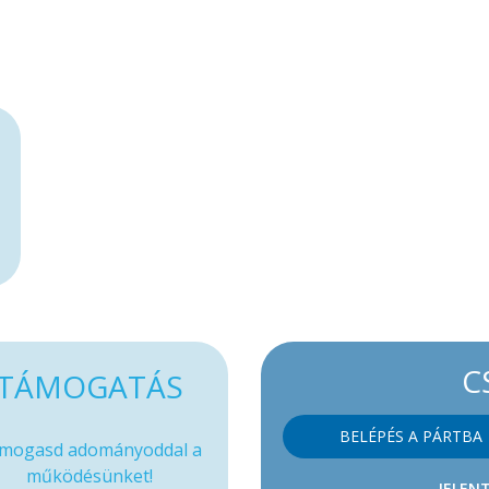
C
TÁMOGATÁS
BELÉPÉS A PÁRTBA
mogasd adományoddal a
működésünket!
JELENT