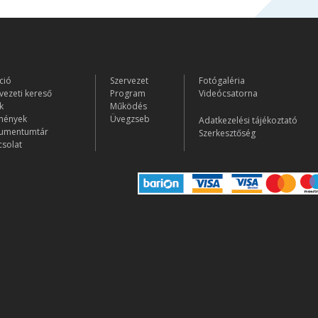
ció
Szervezet
Fotógaléria
vezeti kereső
Program
Videócsatorna
k
Működés
mények
Üvegzseb
Adatkezelési tájékoztató
umentumtár
Szerkesztőség
solat