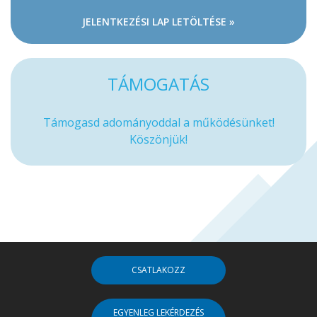
JELENTKEZÉSI LAP LETÖLTÉSE »
TÁMOGATÁS
Támogasd adományoddal a működésünket!
Köszönjük!
CSATLAKOZZ
EGYENLEG LEKÉRDEZÉS