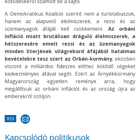
kötődésekről számolt be a sajtó.
A Demokratikus Koalíció szerint nem a turistabuszok,
hanem az alapvető élelmiszerek, a rezsi és az
üzemanyagok áfáját kell csökkenteni.
Az orbáni
infláció miatt brutálisan dráguló élelmiszerek, a
hétszeresére emelt rezsi és az üzemanyagok
minden literjének világrekord áfájából hatalmas
bevételekre tesz szert az Orbán-kormány
, eközben
viszont a milliárdos fideszes elithez kötődő cégeket
kedvezményes áfával segíti. Ezért az Árnyékkormány
Magyarország egyetlen reménye arra, hogy
megállítsuk az orbáni inflációt és az ország újra az
emberekről szóljon.
RSS
Kapcsolódó politikusok