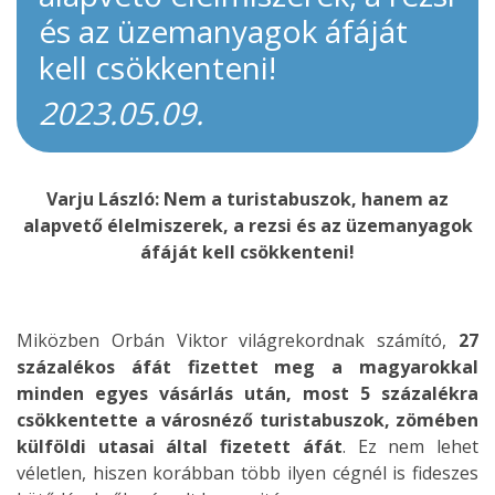
és az üzemanyagok áfáját
kell csökkenteni!
2023.05.09.
Varju László: Nem a turistabuszok, hanem az
alapvető élelmiszerek, a rezsi és az üzemanyagok
áfáját kell csökkenteni!
Miközben Orbán Viktor világrekordnak számító,
27
százalékos áfát fizettet meg a magyarokkal
minden egyes vásárlás után, most 5 százalékra
csökkentette a városnéző turistabuszok, zömében
külföldi utasai által fizetett áfát
. Ez nem lehet
véletlen, hiszen korábban több ilyen cégnél is fideszes