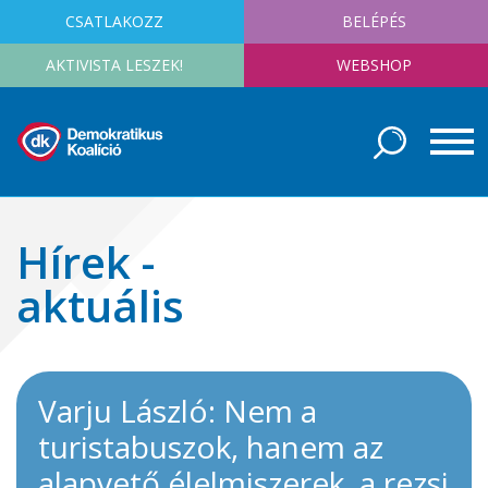
CSATLAKOZZ
BELÉPÉS
AKTIVISTA LESZEK!
WEBSHOP
Hírek -
aktuális
Varju László: Nem a
turistabuszok, hanem az
alapvető élelmiszerek, a rezsi