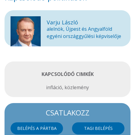
Varju László
alelnök, Újpest és Angyalföld
egyéni országgyűlési képviselője
KAPCSOLÓDÓ CIMKÉK
infláció
,
közlemény
CSATLAKOZZ
BELÉPÉS A PÁRTBA
TAGI BELÉPÉS