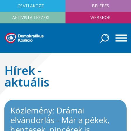
CSATLAKOZZ
BELÉPÉS
AKTIVISTA LESZEK!
WEBSHOP
Hírek -
aktuális
Közlemény: Drámai
elvándorlás - Már a pékek,
hentesek, pincérek is