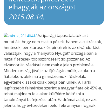
elhagyják az országot
2015.08.14.
Az iparági tapasztalatok azt
mutatják, hogy nem csak a pékek, hanem a cukrászok,
hentesek, pénztárosok és pincérek is az elvándorlást
választják, hogy a “hanyatló Nyugat” országaiban a
hazai fizetések többszöröséért dolgozzanak. Az
elvándorlás ráadásul nem csak a jelen problémája.
Minden ország jövője az ifjúságán múlik, azokon a
fiatalokon, akik ma a gimnáziumok, főiskolák,
egyetemek, szakiskolák padjaiban ülnek. A Tárki
legfrissebb felmérése szerint a magyar fiatalok 45%-a,
tehát majdnem fele akar külföldre költözni a
tanulmányai befejezése után. Ez drámai adat, ez azt
jelenti, hogy évtizedeken belül fele annyian fognak