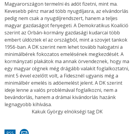
Magyarországon termelni és adót fizetni, mint ma.
Kevesebb pénz marad több nyugdíjasra, az elvándorlás
pedig nem csak a nyugdíjrendszert, hanem a teljes
magyar gazdaságot fenyegeti. A Demokratikus Koalíció
szerint az Orbán-kormány gazdasági kudarcai több
embert üldöztek el az országból, mint a szovjet tankok
1956-ban. A DK szerint nem lehet tovább halogatni a
minimálbérek fokozatos emelésének megkezdését. A
kormányzati plakátok ma annak örvendeznek, hogy ma
egy magyar cégnek még drágább valakit foglalkoztatni,
mint 5 évvel ezelőtt volt, a Fidesznél ugyanis még a
minimálbér emelés is adóemelést jelent. A DK szerint
ideje lenne a valós problémával foglalkozni, nem a
bevándorlás, hanem a drámai kivándorlás hazánk
legnagyobb kihívása.
Kakuk György elnökségi tag DK
RSS