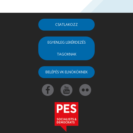
CSATLAKOZZ
EGYENLEG LEKÉRDEZÉS
TAGOKNAK
BELÉPÉS VK ELNÖKÖKNEK