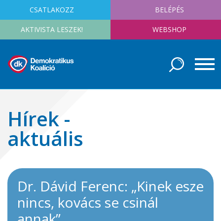
CSATLAKOZZ
BELÉPÉS
AKTIVISTA LESZEK!
WEBSHOP
Hírek -
aktuális
Dr. Dávid Ferenc: „Kinek esze
nincs, kovács se csinál
annak”