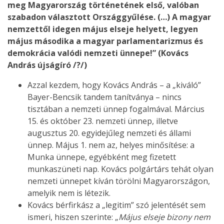
meg Magyarország történetének első, valóban
szabadon választott Országgyűlése. (…) A magyar
nemzettől idegen május elseje helyett, legyen
május másodika a magyar parlamentarizmus és
demokrácia valódi nemzeti ünnepe!” (Kovács
András újságíró /?/)
Azzal kezdem, hogy Kovács András – a „kiváló”
Bayer-Bencsik tandem tanítványa – nincs
tisztában a nemzeti ünnep fogalmával. Március
15. és október 23. nemzeti ünnep, illetve
augusztus 20. egyidejűleg nemzeti és állami
ünnep. Május 1. nem az, helyes minősítése: a
Munka ünnepe, egyébként meg fizetett
munkaszüneti nap. Kovács polgártárs tehát olyan
nemzeti ünnepet kíván törölni Magyarországon,
amelyik nem is létezik.
Kovács bérfirkász a „legitim” szó jelentését sem
ismeri, hiszen szerinte: „
Május elseje bizony nem