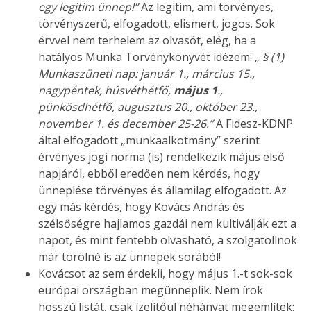
egy legitim ünnep!”
Az legitim, ami törvényes,
törvényszerű, elfogadott, elismert, jogos. Sok
érvvel nem terhelem az olvasót, elég, ha a
hatályos Munka Törvénykönyvét idézem: „
§ (1)
Munkaszüneti nap: január 1., március 15.,
nagypéntek, húsvéthétfő,
május 1
.,
pünkösdhétfő, augusztus 20., október 23.,
november 1. és december 25-26.”
A Fidesz-KDNP
által elfogadott „munkaalkotmány” szerint
érvényes jogi norma (is) rendelkezik május első
napjáról, ebből eredően nem kérdés, hogy
ünneplése törvényes és államilag elfogadott. Az
egy más kérdés, hogy Kovács András és
szélsőségre hajlamos gazdái nem kultiválják ezt a
napot, és mint fentebb olvasható, a szolgatollnok
már törölné is az ünnepek sorából!
Kovácsot az sem érdekli, hogy május 1.-t sok-sok
európai országban megünneplik. Nem írok
hosszú listát, csak ízelítőül néhányat megemlítek: