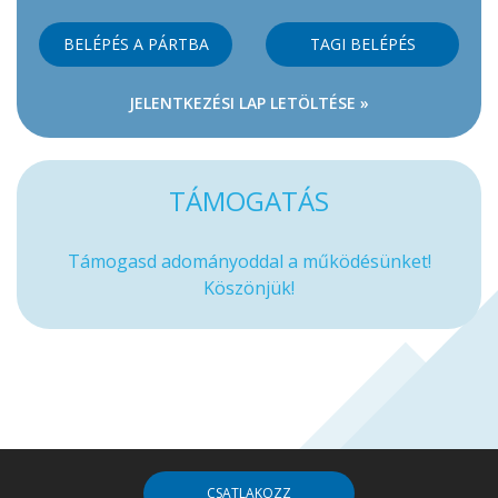
BELÉPÉS A PÁRTBA
TAGI BELÉPÉS
JELENTKEZÉSI LAP LETÖLTÉSE »
TÁMOGATÁS
Támogasd adományoddal a működésünket!
Köszönjük!
CSATLAKOZZ