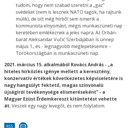
tudom, hogy nem szabad szeretni a „gaz”
svédeket (nem is lesznek NATO tagok, ha rajtunk
múlik), de ott még hírből sem ismerik a
kommunista elnyomást, mégis munkaszüneti nap
keretében emlékeznek a jeles napra. Az Orbán-
barát Aleksandar Vučić Szerbiájában is ünnep
május 1., és - legnagyobb meglepetésemre –
Törökországban is munkaszüneti nap.
2021. március 15. alkalmából Kovács András - „a
hiteles hírközlés igénye mellett a keresztény,
konzervatív értékek következetes képviseletére is
nagy hangsúlyt fektető, magas színvonalú
újságírói tevékenysége elismeréseként” - a
Magyar Ezüst Érdemkereszt kitüntetést vehette
át.
Veszek egy nagy levegőt, és nem folytatom.
RSS