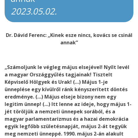
2023.05.02.
Dr. Dávid Ferenc: „Kinek esze nincs, kovács se csinál
annak”
„
Számoljunk le végleg május elsejével! Nyílt levél
a magyar Országgyűlés tagjainak! Tisztelt
Képviselő Hölgyek és Urak! (…) Május 1-je
ünneplése egy kívülről ránk kényszerített döntés
eredménye. (…) Május elseje bizony nem egy
legitim ünnep! (…) Itt lenne az ideje, hogy május 1-
jét töröljük a nemzeti ünnepek sorából, és a
magyar parlamentarizmus és a hazai demokrácia
egyik legfőbb születésnapját, május 2-át tegyük
meg nemzeti ünneppé. 1990. május 2-án alakult