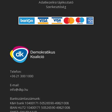
Adatkezelési tájékoztató
Szerkesztőség
Telefon:
+36 21 300 1000
E-mail:
info@dkp.hu
Bankszámlaszámunk:
K&H bank 10400171-50526590-49821008
IBAN HU72 10400171 50526590 49821008