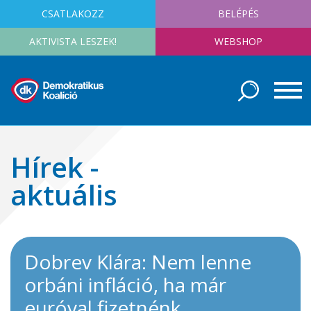
CSATLAKOZZ
BELÉPÉS
AKTIVISTA LESZEK!
WEBSHOP
Hírek -
aktuális
Dobrev Klára: Nem lenne
orbáni infláció, ha már
euróval fizetnénk