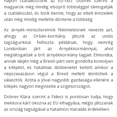
napon csatlakoztunk az EU-hoz. Dobrev szerint a
magyarok még mindig elsöprő többséggel támogatják
a csatlakozást, és bízik benne, hogy az eltelt évtizedek
után még mindig mellette döntene a többség.
Az árnyék-miniszterelnök félelmetesnek nevezte azt,
ahogy az Orbán-kormány játszik az uniós
tagságunkkal. Felhozta példának, hogy nemrég
Londonban járt az Árnyékkormánnyal, ahol
meglátogatták a brit árnyékkormány tagjait. Elmondta,
annak idején még a Brexit-párt sem gondolta komolyan
a kilépést, és hatalmas döbbenetet keltett amikor a
népszavazáson végül a Brexit mellett döntöttek a
választók. Azóta a jóval nagyobb gazdasága ellenére a
kilépés nagyon megviselte a szigetországot.
Dobrev Klára szerint a Fidesz is pontosan tudja, hogy
mekkora kárt okozna az EU elhagyása, mégis játszanak
az ország tagságával a hatalmon maradás érdekében.