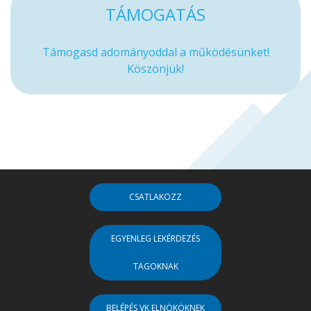
TÁMOGATÁS
Támogasd adományoddal a működésünket!
Köszönjük!
CSATLAKOZZ
EGYENLEG LEKÉRDEZÉS
TAGOKNAK
BELÉPÉS VK ELNÖKÖKNEK