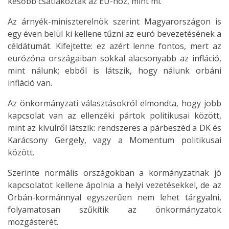
később csatlakoztak az EU-hoz, mint mi.
Az árnyék-miniszterelnök szerint Magyarországon is
egy éven belül ki kellene tűzni az euró bevezetésének a
céldátumát. Kifejtette: ez azért lenne fontos, mert az
eurózóna országaiban sokkal alacsonyabb az infláció,
mint nálunk; ebből is látszik, hogy nálunk orbáni
infláció van.
Az önkormányzati választásokról elmondta, hogy jobb
kapcsolat van az ellenzéki pártok politikusai között,
mint az kívülről látszik: rendszeres a párbeszéd a DK és
Karácsony Gergely, vagy a Momentum politikusai
között.
Szerinte normális országokban a kormányzatnak jó
kapcsolatot kellene ápolnia a helyi vezetésekkel, de az
Orbán-kormánnyal egyszerűen nem lehet tárgyalni,
folyamatosan szűkítik az önkormányzatok
mozgásterét.