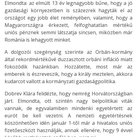
Elmondta: az elmúlt 13 év legnagyobb bűne, hogy a jó
gazdasági környezetben is százezrek hagyták el az
országot egy jobb élet reményében, valamint, hogy a
Magyarországra érkezett, felfoghatatlan mértékű
uniós pénznek semmi látszatja sincsen, miközben már
Románia is lehagyott minket.
A dolgozói szegénység szerinte az Orbán-kormány
által rekordmértékűvé duzzasztott orbáni infláció miatt
fokozódik hazánkban. Hozzátette, most már az
emberek is észreveszik, hogy a király meztelen, akkora
kudarcot vallott a kormányzati gazdaságpolitika.
Dobrev Klára felidézte, hogy nemrég Horvátországban
járt. Elmondta, ott szintén nagy belpolitikai viták
vannak, de egyvalamiben mindenki egyetértett: az
eurót be kell vezetni. A nemzeti egyetértésnek
köszönhetően idén január 1-től már a hivatalos uniós
fizetőeszközt használják, annak ellenére, hogy 9 évvel