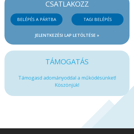
CSATLAKOZZ
BELÉPÉS A PÁRTBA
TAGI BELÉPÉS
JELENTKEZÉSI LAP LETÖLTÉSE »
TÁMOGATÁS
Támogasd adományoddal a működésünket!
Köszönjük!