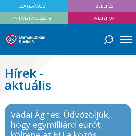
CSATLAKOZZ
BELÉPÉS
AKTIVISTA LESZEK!
WEBSHOP
Hírek -
aktuális
Vadai Ágnes: Üdvözöljük,
hogy egymilliárd eurót
költene az EU a közös