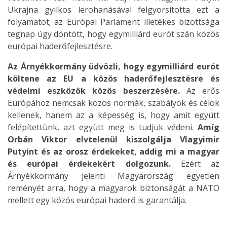
Ukrajna gyilkos lerohanásával felgyorsította ezt a
folyamatot; az Európai Parlament illetékes bizottsága
tegnap úgy döntött, hogy egymilliárd eurót szán közös
európai haderőfejlesztésre.
Az Árnyékkormány üdvözli, hogy egymilliárd eurót
költene az EU a közös haderőfejlesztésre és
védelmi eszközök közös beszerzésére.
Az erős
Európához nemcsak közös normák, szabályok és célok
kellenek, hanem az a képesség is, hogy amit együtt
felépítettünk, azt együtt meg is tudjuk védeni.
Amíg
Orbán Viktor elvtelenül kiszolgálja Vlagyimir
Putyint és az orosz érdekeket, addig mi a magyar
és európai érdekekért dolgozunk.
Ezért az
Árnyékkormány jelenti Magyarország egyetlen
reményét arra, hogy a magyarok biztonságát a NATO
mellett egy közös európai haderő is garantálja.