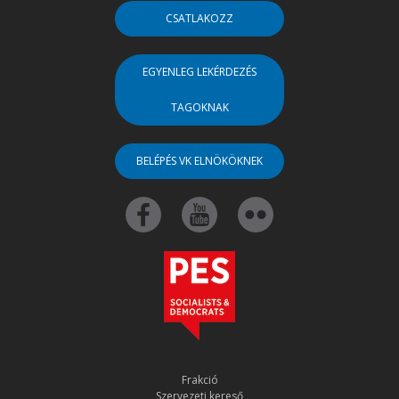
CSATLAKOZZ
EGYENLEG LEKÉRDEZÉS
TAGOKNAK
BELÉPÉS VK ELNÖKÖKNEK
Frakció
Szervezeti kereső