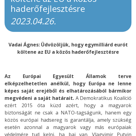
haderőfejlesztésre
2023.04.26.
Vadai Ágnes: Üdvözöljük, hogy egymilliárd eurót
költene az EU a közös haderőfejlesztésre
Az Európai Egyesült Államok terve
elképzelhetetlen anélkül, hogy Európa ne lenne
képes saját erejéből és elhatározásából bármikor
megvédeni a saját határait.
A Demokratikus Koalíció
ezért 2015 óta küzd azért, hogy a magyarok
biztonságát ne csak a NATO-tagságunk, hanem egy
közös európai hadsereg is garantálja, amely szükség
esetén azonnal a magyarok vagy más európaiak
védelmére tud kelni, ha baj van. Vlagyimir Putyin